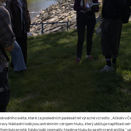
odvodního světa, které za posledních padesát let výrazně vzrostlo. „Ačkoliv v
avy. Nákladní lodě jsou extrémním zdrojem hluku, který ubližuje například velrybám
itom bylo prosté. Kdyby lodě zpomalily, hladina hluku by se přirozeně snížila,“