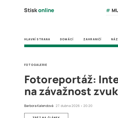
#
MU
HLAVNÍ STRANA
DOMÁCÍ
ZAHRANIČÍ
NÁ
FOTOGALERIE
Fotoreportáž: Int
na závažnost zv
Barbora Kalendová
27. dubna 2026 • 20:20
ZPĚT NA ČLÁNEK