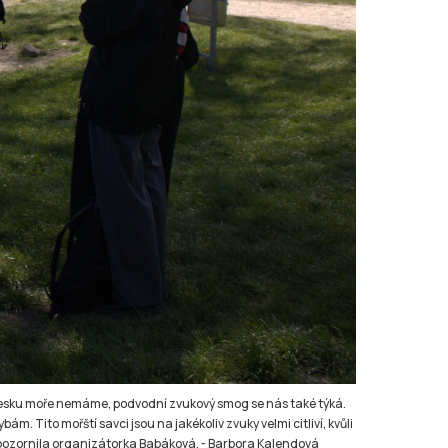
 Česku moře nemáme, podvodní zvukový smog se nás také týká.
. Tito mořští savci jsou na jakékoliv zvuky velmi citliví, kvůli
 upozornila organizátorka Babáková.
-
Barbora Kalendová