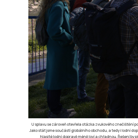
U splavu se zároveň otevřela otázka zvukového znečištění p
Jako stát jsme součástí globálního obchodu, a tedy i lodní dopr
hlasité lodní dopravě méně loví a chřadnou. Řešení by př