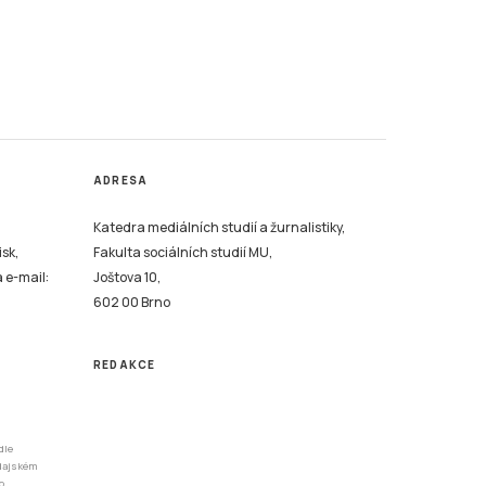
ADRESA
Katedra mediálních studií a žurnalistiky,
isk,
Fakulta sociálních studií MU,
a e-mail:
Joštova 10,
602 00 Brno
REDAKCE
dle
odajském
o