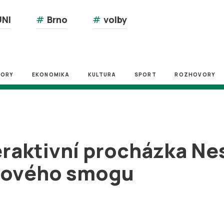
NI
#
Brno
#
volby
ZORY
EKONOMIKA
KULTURA
SPORT
ROZHOVORY
eraktivní procházka Ne
ukového smogu