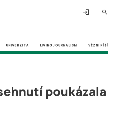
login
search
UNIVERZITA
LIVING JOURNALISM
VĚZNI PÍŠÍ
sehnutí poukázala