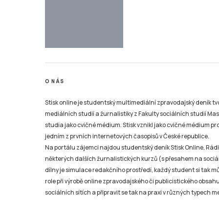
O NÁS
Stisk online je studentský multimediální zpravodajský deník t
mediálních studií a žurnalistiky z Fakulty sociálních studií Ma
studia jako cvičné médium. Stisk vznikl jako cvičné médium pro 
jedním z prvních internetových časopisů v České republice.
Na portálu zájemci najdou studentský deník Stisk Online, Rádio
některých dalších žurnalistických kurzů (s přesahem na sociál
dílny je simulace redakčního prostředí, každý student si tak 
role při výrobě online zpravodajského či publicistického obsahu
sociálních sítích a připravit se tak na praxi v různých typech mé