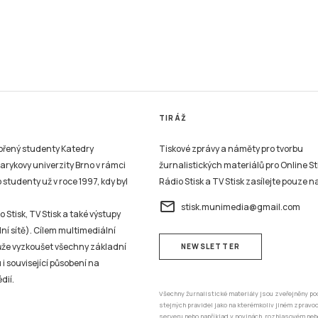
TIRÁŽ
vořený studenty Katedry
Tiskové zprávy a náměty pro tvorbu
sarykovy univerzity Brno v rámci
žurnalistických materiálů pro Online St
studenty už v roce 1997, kdy byl
Rádio Stisk a TV Stisk zasílejte pouze n
email
stisk.munimedia@gmail.com
 Stisk, TV Stisk a také výstupy
ní sítě). Cílem multimediální
může vyzkoušet všechny základní
NEWSLETTER
 i související působení na
dií.
Všechny žurnalistické materiály jsou zveřejněny po
stejných pravidel jako na kterémkoliv jiném zprav
serveru nebo například v novinách, rozhlasovém neb