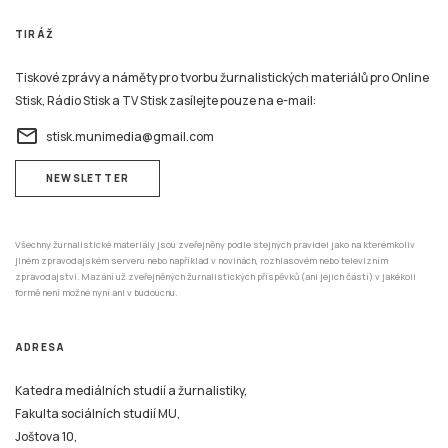
TIRÁŽ
Tiskové zprávy a náměty pro tvorbu žurnalistických materiálů pro Online
Stisk, Rádio Stisk a TV Stisk zasílejte pouze na e-mail:
email
stisk.munimedia@gmail.com
NEWSLETTER
Všechny žurnalistické materiály jsou zveřejněny podle stejných pravidel jako na kterémkoliv
jiném zpravodajském serveru nebo například v novinách, rozhlasovém nebo televizním
zpravodajství. Mazání už zveřejněných žurnalistických příspěvků (ani jejich částí) v jakékoli
formě není možné nyní ani v budoucnu.
ADRESA
Katedra mediálních studií a žurnalistiky,
Fakulta sociálních studií MU,
Joštova 10,