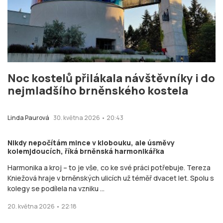
Noc kostelů přilákala návštěvníky i do
nejmladšího brněnského kostela
Linda Paurová
30. května 2026 • 20:43
Nikdy nepočítám mince v klobouku, ale úsměvy
kolemjdoucích, říká brněnská harmonikářka
Harmonika a kroj – to je vše, co ke své práci potřebuje. Tereza
Kniežová hraje v brněnských ulicích už téměř dvacet let. Spolu s
kolegy se podílela na vzniku ...
20. května 2026 • 22:18