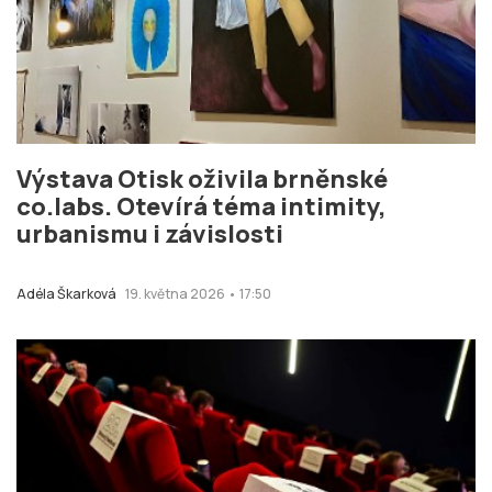
Výstava Otisk oživila brněnské
co.labs. Otevírá téma intimity,
urbanismu i závislosti
Adéla Škarková
19. května 2026 • 17:50