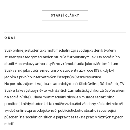
STARŠÍ ČLÁNKY
O NÁS
Stisk online je studentský multimediální zpravodajský deník tvořený
studenty Katedry mediálních studií a žurnalistiky z Fakulty sociálních
studií Masarykovy univerzity Brno v rámci studia jako cvičné médium.
Stisk vznikl jako cvičné médium pro studenty už v roce 1997, kdy byl
jedním z prvních internetových časopisů v České republice.
Na portálu zájemci najdou studentský deník Stisk Online, Rádio Stisk, TV
Stisk a také výstupy některých dalších žurnalistických kurzů (s přesahem
na sociální sítě). Cílem multimediální dílny je simulace redakčního
prostředí, každý student si tak může vyzkoušet všechny základní role při
výrobě online zpravodajského či publicistického obsahu i související
působení na sociálních sítích a připravit se tak na praxi v různých typech
médií.