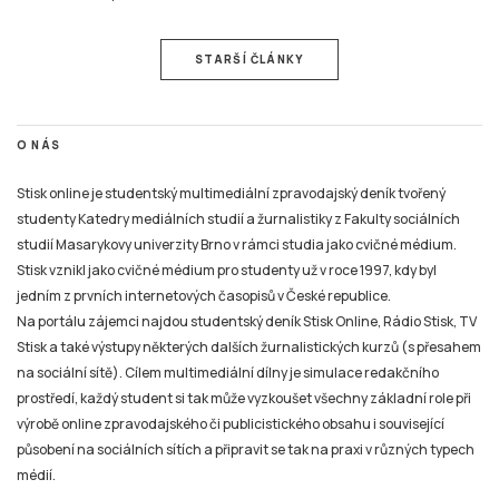
STARŠÍ ČLÁNKY
O NÁS
Stisk online je studentský multimediální zpravodajský deník tvořený
studenty Katedry mediálních studií a žurnalistiky z Fakulty sociálních
studií Masarykovy univerzity Brno v rámci studia jako cvičné médium.
Stisk vznikl jako cvičné médium pro studenty už v roce 1997, kdy byl
jedním z prvních internetových časopisů v České republice.
Na portálu zájemci najdou studentský deník Stisk Online, Rádio Stisk, TV
Stisk a také výstupy některých dalších žurnalistických kurzů (s přesahem
na sociální sítě). Cílem multimediální dílny je simulace redakčního
prostředí, každý student si tak může vyzkoušet všechny základní role při
výrobě online zpravodajského či publicistického obsahu i související
působení na sociálních sítích a připravit se tak na praxi v různých typech
médií.