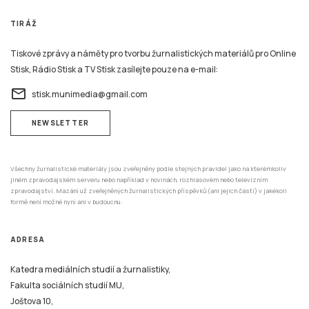
TIRÁŽ
Tiskové zprávy a náměty pro tvorbu žurnalistických materiálů pro Online
Stisk, Rádio Stisk a TV Stisk zasílejte pouze na e-mail:
email
stisk.munimedia@gmail.com
NEWSLETTER
Všechny žurnalistické materiály jsou zveřejněny podle stejných pravidel jako na kterémkoliv
jiném zpravodajském serveru nebo například v novinách, rozhlasovém nebo televizním
zpravodajství. Mazání už zveřejněných žurnalistických příspěvků (ani jejich částí) v jakékoli
formě není možné nyní ani v budoucnu.
ADRESA
Katedra mediálních studií a žurnalistiky,
Fakulta sociálních studií MU,
Joštova 10,