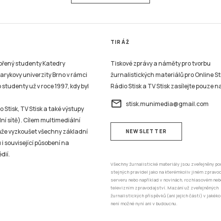
TIRÁŽ
vořený studenty Katedry
Tiskové zprávy a náměty pro tvorbu
sarykovy univerzity Brno v rámci
žurnalistických materiálů pro Online St
studenty už v roce 1997, kdy byl
Rádio Stisk a TV Stisk zasílejte pouze n
email
stisk.munimedia@gmail.com
 Stisk, TV Stisk a také výstupy
ní sítě). Cílem multimediální
může vyzkoušet všechny základní
NEWSLETTER
 i související působení na
dií.
Všechny žurnalistické materiály jsou zveřejněny po
stejných pravidel jako na kterémkoliv jiném zprav
serveru nebo například v novinách, rozhlasovém neb
televizním zpravodajství. Mazání už zveřejněných
žurnalistických příspěvků (ani jejich částí) v jakéko
není možné nyní ani v budoucnu.