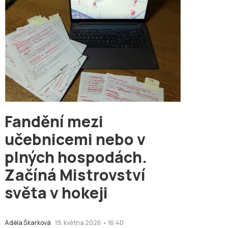
Fandění mezi
učebnicemi nebo v
plných hospodách.
Začíná Mistrovství
světa v hokeji
Adéla Škarková
19. května 2026 • 16:40