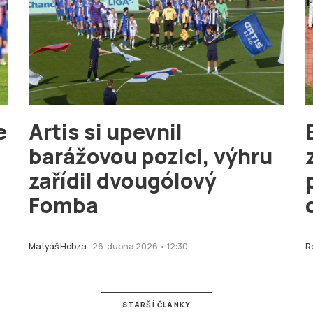
e
Artis si upevnil
barážovou pozici, výhru
zařídil dvougólový
Fomba
Matyáš Hobza
26. dubna 2026 • 12:30
R
STARŠÍ ČLÁNKY