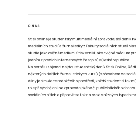
O NÁS
Stisk online je studentský multimediální zpravodajský deník t
mediálních studií a žurnalistiky z Fakulty sociálních studií Ma
studia jako cvičné médium. Stisk vznikl jako cvičné médium pro 
jedním z prvních internetových časopisů v České republice.
Na portálu zájemci najdou studentský deník Stisk Online, Rádio
některých dalších žurnalistických kurzů (s přesahem na sociál
dílny je simulace redakčního prostředí, každý student si tak 
role při výrobě online zpravodajského či publicistického obsahu
sociálních sítích a připravit se tak na praxi v různých typech mé