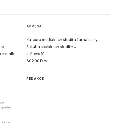
ADRESA
Katedra mediálních studií a žurnalistiky,
isk,
Fakulta sociálních studií MU,
a e-mail:
Joštova 10,
602 00 Brno
REDAKCE
dle
odajském
o
li formě