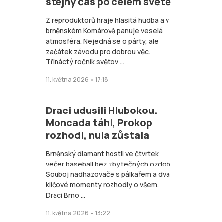
stejný čas po celém světě
Z reproduktorů hraje hlasitá hudba a v
brněnském Komárově panuje veselá
atmosféra. Nejedná se o párty, ale
začátek závodu pro dobrou věc.
Třináctý ročník světov ...
11. května 2026 • 17:18
Draci udusili Hlubokou.
Moncada táhl, Prokop
rozhodl, nula zůstala
Brněnský diamant hostil ve čtvrtek
večer baseball bez zbytečných ozdob.
Souboj nadhazovače s pálkařem a dva
klíčové momenty rozhodly o všem.
Draci Brno ...
11. května 2026 • 13:22