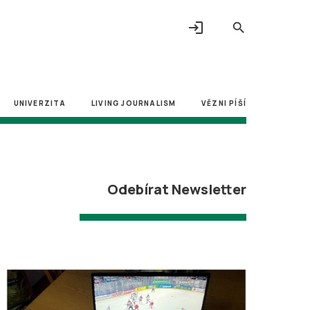
login
search
UNIVERZITA
LIVING JOURNALISM
VĚZNI PÍŠÍ
Odebírat Newsletter