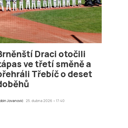
Brněnští Draci otočili
zápas ve třetí směně a
přehráli Třebíč o deset
doběhů
obin Jovanović
25. dubna 2026 • 17:40