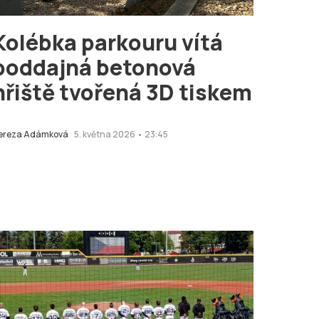
Kolébka parkouru vítá
poddajná betonová
hřiště tvořená 3D tiskem
ereza Adámková
5. května 2026 • 23:45