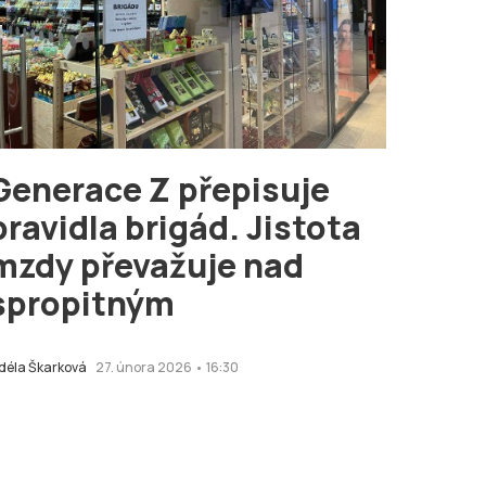
Generace Z přepisuje
pravidla brigád. Jistota
mzdy převažuje nad
spropitným
déla Škarková
27. února 2026 • 16:30