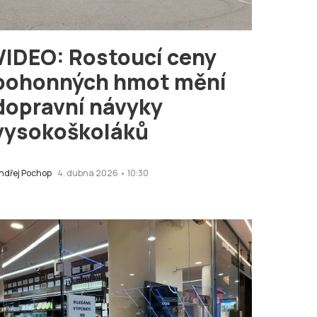
VIDEO: Rostoucí ceny
pohonných hmot mění
dopravní návyky
vysokoškoláků
ndřej Pochop
4. dubna 2026 • 10:30