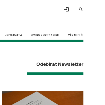
login
search
UNIVERZITA
LIVING JOURNALISM
VĚZNI PÍŠÍ
Odebírat Newsletter