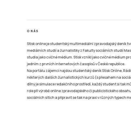
O NÁS
Stisk online je studentský multimediální zpravodajský deník t
mediálních studií a žurnalistiky z Fakulty sociálních studií Ma
studia jako cvičné médium. Stisk vznikl jako cvičné médium pro 
jedním z prvních internetových časopisů v České republice.
Na portálu zájemci najdou studentský deník Stisk Online, Rádio
některých dalších žurnalistických kurzů (s přesahem na sociál
dílny je simulace redakčního prostředí, každý student si tak 
role při výrobě online zpravodajského či publicistického obsahu
sociálních sítích a připravit se tak na praxi v různých typech mé