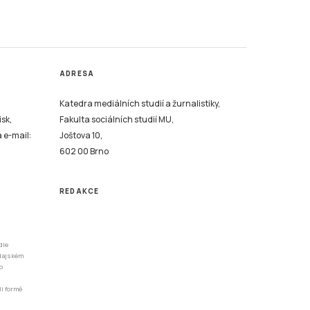
ADRESA
Katedra mediálních studií a žurnalistiky,
isk,
Fakulta sociálních studií MU,
a e-mail:
Joštova 10,
602 00 Brno
REDAKCE
dle
odajském
o
li formě