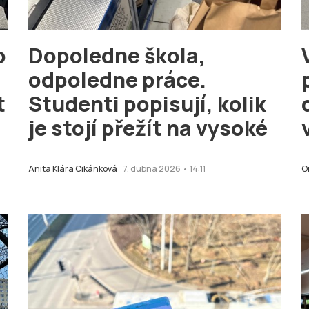
o
Dopoledne škola,
odpoledne práce.
t
Studenti popisují, kolik
je stojí přežít na vysoké
Anita Klára Cikánková
7. dubna 2026 • 14:11
O