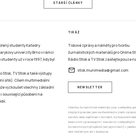
STARŠÍ ČLÁNKY
TIRÁŽ
vořený studenty Katedry
Tiskové zprávy a náměty pro tvorbu
sarykovy univerzity Brno v rámci
žurnalistických materiálů pro Online St
studenty už v roce 1997, kdy byl
Rádio Stisk a TV Stisk zasílejte pouze n
email
stisk.munimedia@gmail.com
 Stisk, TV Stisk a také výstupy
ní sítě). Cílem multimediální
může vyzkoušet všechny základní
NEWSLETTER
 i související působení na
dií.
Všechny žurnalistické materiály jsou zveřejněny po
stejných pravidel jako na kterémkoliv jiném zprav
serveru nebo například v novinách, rozhlasovém neb
televizním zpravodajství. Mazání už zveřejněných
žurnalistických příspěvků (ani jejich částí) v jakéko
není možné nyní ani v budoucnu.