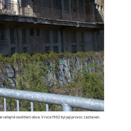
 veřejné osvětlení obce. V roce 1992 byl její provoz zastaven,