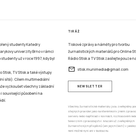
TIRÁŽ
vořený studenty Katedry
Tiskové zprávy a náměty pro tvorbu
sarykovy univerzity Brno v rámci
žurnalistických materiálů pro Online St
studenty už v roce 1997, kdy byl
Rádio Stisk a TV Stisk zasílejte pouze n
email
stisk.munimedia@gmail.com
 Stisk, TV Stisk a také výstupy
ní sítě). Cílem multimediální
může vyzkoušet všechny základní
NEWSLETTER
 i související působení na
dií.
Všechny žurnalistické materiály jsou zveřejněny po
stejných pravidel jako na kterémkoliv jiném zprav
serveru nebo například v novinách, rozhlasovém neb
televizním zpravodajství. Mazání už zveřejněných
žurnalistických příspěvků (ani jejich částí) v jakéko
není možné nyní ani v budoucnu.