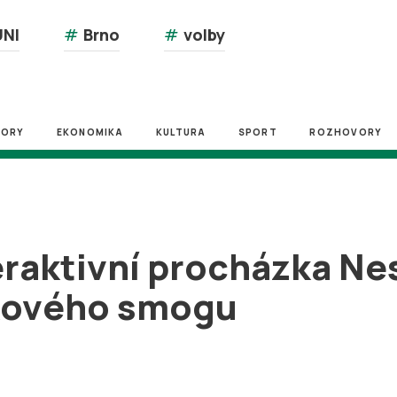
NI
#
Brno
#
volby
ZORY
EKONOMIKA
KULTURA
SPORT
ROZHOVORY
eraktivní procházka Ne
ukového smogu