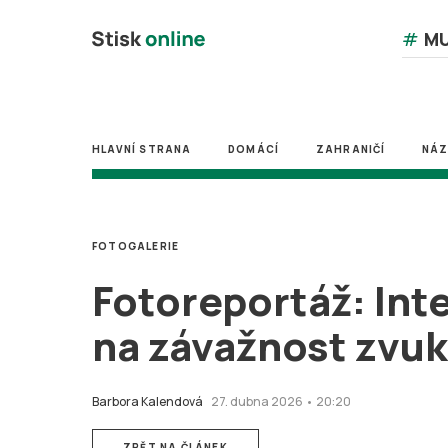
#
MU
HLAVNÍ STRANA
DOMÁCÍ
ZAHRANIČÍ
NÁ
FOTOGALERIE
Fotoreportáž: Int
na závažnost zv
Barbora Kalendová
27. dubna 2026 • 20:20
ZPĚT NA ČLÁNEK