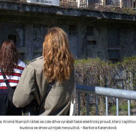
 Kromě tkaných látek se zde dříve vyráběl také elektrický proud, který zajišťoval
budova se dnes už nijak nevyužívá.
-
Barbora Kalendová