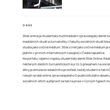
O NÁS
Stisk online je studentský multimediální zpravodajský deník t
mediálních studií a žurnalistiky z Fakulty sociálních studií Ma
studia jako cvičné médium. Stisk vznikl jako cvičné médium pro 
jedním z prvních internetových časopisů v České republice.
Na portálu zájemci najdou studentský deník Stisk Online, Rádio
některých dalších žurnalistických kurzů (s přesahem na sociál
dílny je simulace redakčního prostředí, každý student si tak 
role při výrobě online zpravodajského či publicistického obsahu
sociálních sítích a připravit se tak na praxi v různých typech mé