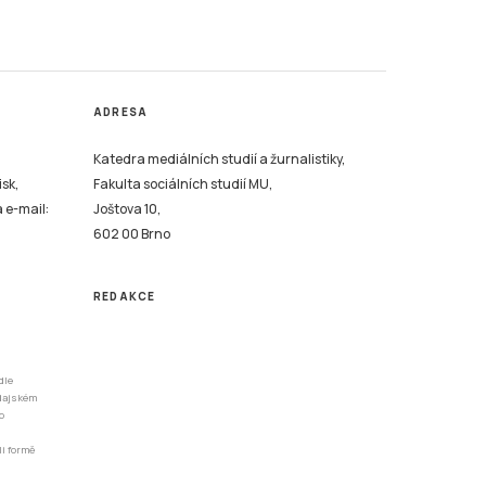
ADRESA
Katedra mediálních studií a žurnalistiky,
isk,
Fakulta sociálních studií MU,
a e-mail:
Joštova 10,
602 00 Brno
REDAKCE
dle
odajském
o
li formě