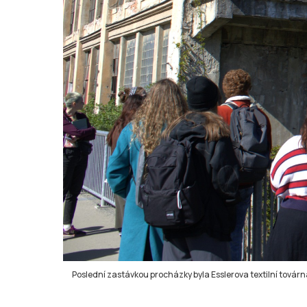
Poslední zastávkou procházky byla Esslerova textilní továrna.