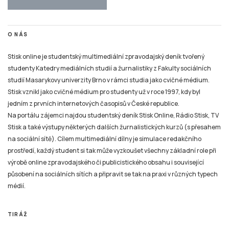
Stisk online je studentský multimediální zpravodajský deník tvořený
studenty Katedry mediálních studií a žurnalistiky z Fakulty sociálních
studií Masarykovy univerzity Brno v rámci studia jako cvičné médium.
Stisk vznikl jako cvičné médium pro studenty už v roce 1997, kdy byl
jedním z prvních internetových časopisů v České republice.
Na portálu zájemci najdou studentský deník Stisk Online, Rádio Stisk, TV
Stisk a také výstupy některých dalších žurnalistických kurzů (s přesahem
na sociální sítě). Cílem multimediální dílny je simulace redakčního
prostředí, každý student si tak může vyzkoušet všechny základní role při
výrobě online zpravodajského či publicistického obsahu i související
působení na sociálních sítích a připravit se tak na praxi v různých typech
médií.
TIRÁŽ
Tiskové zprávy a náměty pro tvorbu žurnalistických materiálů pro Online
Stisk, Rádio Stisk a TV Stisk zasílejte pouze na e-mail:
email
stisk.munimedia@gmail.com