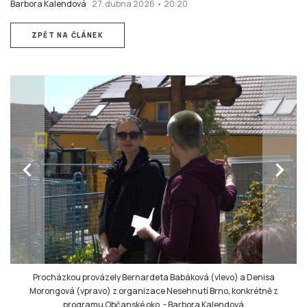
Barbora Kalendová
27. dubna 2026 • 20:20
ZPĚT NA ČLÁNEK
chevron_left
chevron_right
Procházkou provázely Bernardeta Babáková (vlevo) a Denisa
Morongová (vpravo) z organizace Nesehnutí Brno, konkrétně z
programu Občanské oko.
-
Barbora Kalendová