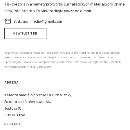
NEWSLETTER
Všechny žurnalistické materiály jsou zveřejněny podle stejných pravidel jako na kterémkoliv
jiném zpravodajském serveru nebo například v novinách, rozhlasovém nebo televizním
zpravodajství. Mazání už zveřejněných žurnalistických příspěvků (ani jejich částí) v jakékoli
formě není možné nyní ani v budoucnu.
ADRESA
Katedra mediálních studií a žurnalistiky,
Fakulta sociálních studií MU,
Joštova 10,
602 00 Brno
REDAKCE