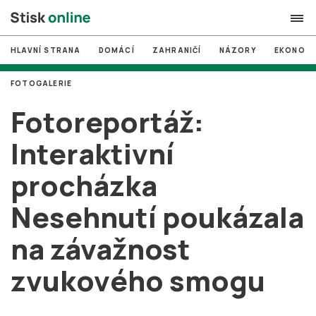
HLAVNÍ STRANA
DOMÁCÍ
ZAHRANIČÍ
NÁZORY
EKONOMI
search
FOTOGALERIE
#
MUNI
Fotoreportáž:
#
Brno
Interaktivní
#
volby
procházka
login
PŘIHLÁSIT SE
Nesehnutí poukázala
Zapomněli jste heslo?
Založit nový účet
na závažnost
zvukového smogu