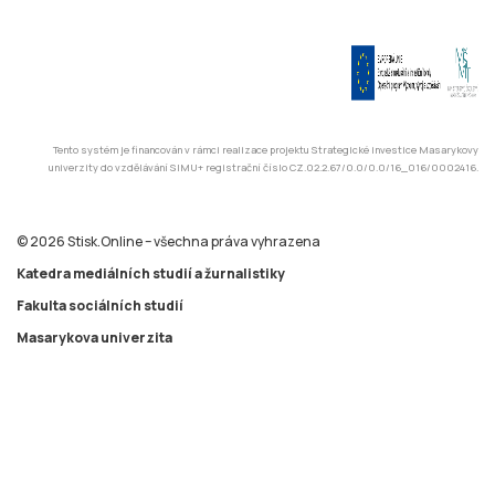
Tento systém je financován v rámci realizace projektu Strategické investice Masarykovy
univerzity do vzdělávání SIMU+ registrační číslo CZ.02.2.67/0.0/0.0/16_016/0002416.
© 2026 Stisk.Online – všechna práva vyhrazena
Katedra mediálních studií a žurnalistiky
Fakulta sociálních studií
Masarykova univerzita