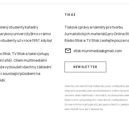
TIRÁŽ
vořený studenty Katedry
Tiskové zprávy a náměty pro tvorbu
sarykovy univerzity Brno v rámci
žurnalistických materiálů pro Online St
studenty už v roce 1997, kdy byl
Rádio Stisk a TV Stisk zasílejte pouze n
email
stisk.munimedia@gmail.com
 Stisk, TV Stisk a také výstupy
ní sítě). Cílem multimediální
může vyzkoušet všechny základní
NEWSLETTER
 i související působení na
dií.
Všechny žurnalistické materiály jsou zveřejněny po
stejných pravidel jako na kterémkoliv jiném zprav
serveru nebo například v novinách, rozhlasovém neb
televizním zpravodajství. Mazání už zveřejněných
žurnalistických příspěvků (ani jejich částí) v jakéko
není možné nyní ani v budoucnu.