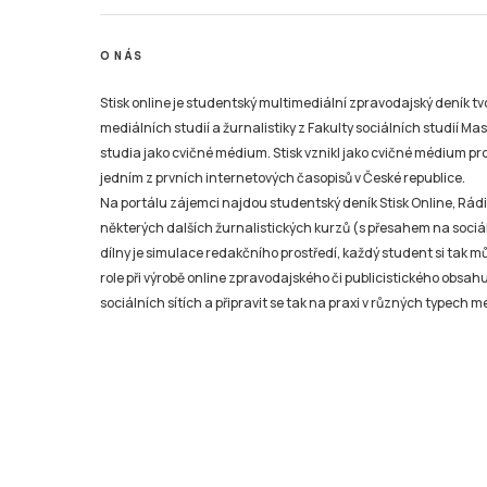
O NÁS
Stisk online je studentský multimediální zpravodajský deník t
mediálních studií a žurnalistiky z Fakulty sociálních studií Ma
studia jako cvičné médium. Stisk vznikl jako cvičné médium pro 
jedním z prvních internetových časopisů v České republice.
Na portálu zájemci najdou studentský deník Stisk Online, Rádio
některých dalších žurnalistických kurzů (s přesahem na sociál
dílny je simulace redakčního prostředí, každý student si tak 
role při výrobě online zpravodajského či publicistického obsahu
sociálních sítích a připravit se tak na praxi v různých typech mé