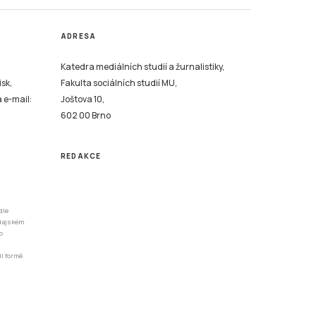
ADRESA
Katedra mediálních studií a žurnalistiky,
isk,
Fakulta sociálních studií MU,
a e-mail:
Joštova 10,
602 00 Brno
REDAKCE
dle
odajském
o
li formě