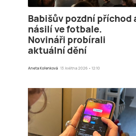
Babišův pozdní příchod 
násilí ve fotbale.
Novináři probírali
aktuální dění
Aneta Kořenková
13. května 2026 • 12:10