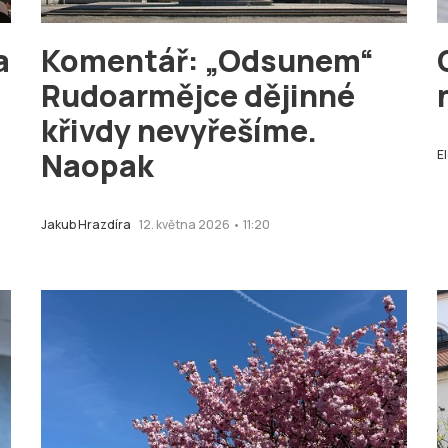
a
Komentář: „Odsunem“
Rudoarmějce dějinné
křivdy nevyřešíme.
Naopak
E
Jakub Hrazdíra
12. května 2026 • 11:20