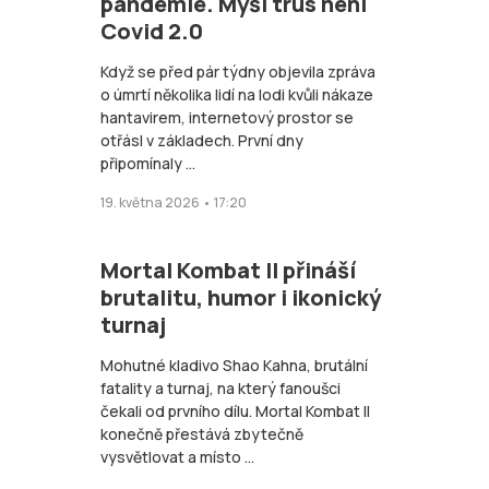
pandemie. Myší trus není
Covid 2.0
Když se před pár týdny objevila zpráva
o úmrtí několika lidí na lodi kvůli nákaze
hantavirem, internetový prostor se
otřásl v základech. První dny
připomínaly ...
19. května 2026 • 17:20
Mortal Kombat II přináší
brutalitu, humor i ikonický
turnaj
Mohutné kladivo Shao Kahna, brutální
fatality a turnaj, na který fanoušci
čekali od prvního dílu. Mortal Kombat II
konečně přestává zbytečně
vysvětlovat a místo ...