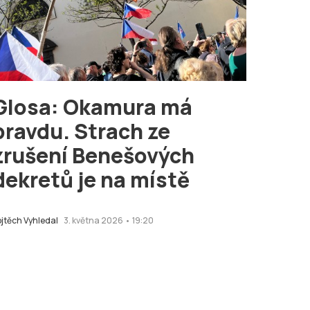
Glosa: Okamura má
pravdu. Strach ze
zrušení Benešových
dekretů je na místě
ojtěch Vyhledal
3. května 2026 • 19:20