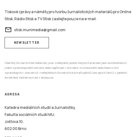
stisk.munimedia@gmail.com
NEWSLETTER
Všechny žurnalistické materiály jsou zveřejněny podle stejných pravidel jako na kterémkoliv
jiném zpravodajském serveru nebo například v novinách, rozhlasovém nebo televizním
zpravodajství. Mazání už zveřejněných žurnalistických příspěvků (ani jejich částí) v jakékoli
formě není možné nyní ani v budoucnu.
ADRESA
Katedra mediálních studií a žurnalistiky,
Fakulta sociálních studií MU,
Joštova 10,
602 00 Brno
REDAKCE