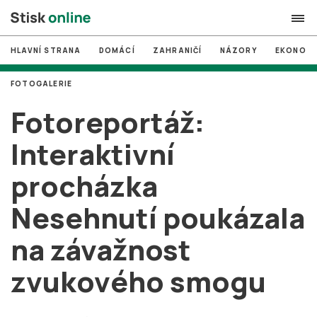
HLAVNÍ STRANA
DOMÁCÍ
ZAHRANIČÍ
NÁZORY
EKONOMI
search
FOTOGALERIE
#
MUNI
Fotoreportáž:
#
Brno
Interaktivní
#
volby
procházka
login
PŘIHLÁSIT SE
Nesehnutí poukázala
Zapomněli jste heslo?
Založit nový účet
na závažnost
zvukového smogu