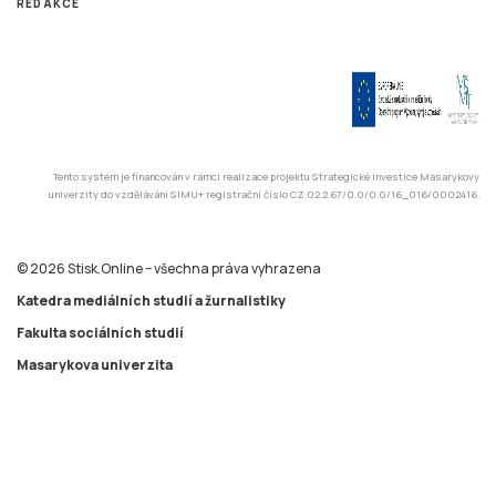
Tento systém je financován v rámci realizace projektu Strategické investice Masarykovy
univerzity do vzdělávání SIMU+ registrační číslo CZ.02.2.67/0.0/0.0/16_016/0002416.
© 2026 Stisk.Online – všechna práva vyhrazena
Katedra mediálních studií a žurnalistiky
Fakulta sociálních studií
Masarykova univerzita