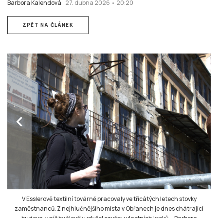
Barbora Kalendová
27. dubna 2026 • 20:20
ZPĚT NA ČLÁNEK
chevron_left
V Esslerově textilní továrně pracovaly ve třicátých letech stovky
zaměstnanců. Z nejhlučnějšího místa v Obřanech je dnes chátrající