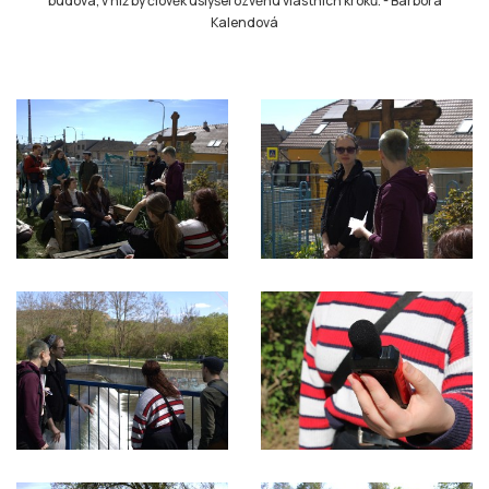
budova, v níž by člověk uslyšel ozvěnu vlastních kroků.
-
Barbora
Kalendová