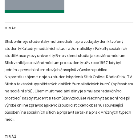
Stisk online je studentský multimediální zpravodajský deník tvořený
studenty Katedry mediálních studií a žurnalistiky z Fakulty sociálních
studií Masarykovy univerzity Brno v rámci studia jako cvičné médium.
Stisk vznikl jako cvičné médium pro studenty už v roce 1997, kdy byl
jedním z prvních internetových časopisů v České republice.
Na portálu zájemci najdou studentský deník Stisk Online, Rádio Stisk, TV
Stisk a také výstupy některých dalších žurnalistických kurzů (s přesahem
na sociální sítě). Cílem multimediální dílny je simulace redakčního
prostředí, každý student si tak může vyzkoušet všechny základní role při
výrobě online zpravodajského či publicistického obsahu i související
působení na sociálních sítích a připravit se tak na praxi v různých typech
médií.
TIRÁŽ
Tiskové zprávy a náměty pro tvorbu žurnalistických materiálů pro Online
Stisk, Rádio Stisk a TV Stisk zasílejte pouze na e-mail:
email