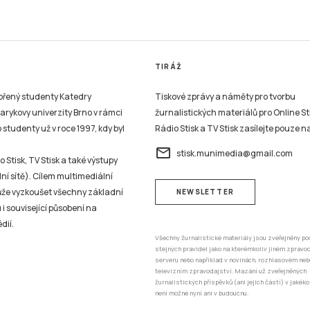
TIRÁŽ
vořený studenty Katedry
Tiskové zprávy a náměty pro tvorbu
sarykovy univerzity Brno v rámci
žurnalistických materiálů pro Online St
studenty už v roce 1997, kdy byl
Rádio Stisk a TV Stisk zasílejte pouze n
email
stisk.munimedia@gmail.com
 Stisk, TV Stisk a také výstupy
ní sítě). Cílem multimediální
může vyzkoušet všechny základní
NEWSLETTER
 i související působení na
dií.
Všechny žurnalistické materiály jsou zveřejněny po
stejných pravidel jako na kterémkoliv jiném zprav
serveru nebo například v novinách, rozhlasovém neb
televizním zpravodajství. Mazání už zveřejněných
žurnalistických příspěvků (ani jejich částí) v jakéko
není možné nyní ani v budoucnu.