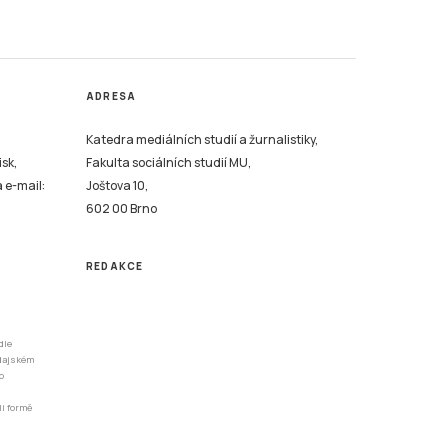
ADRESA
Katedra mediálních studií a žurnalistiky,
isk,
Fakulta sociálních studií MU,
a e-mail:
Joštova 10,
602 00 Brno
REDAKCE
dle
odajském
o
li formě