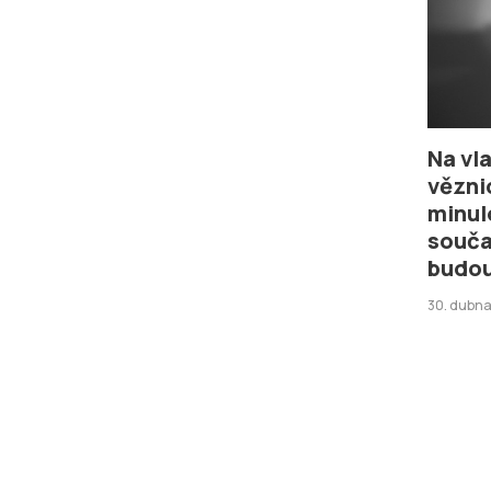
Na vla
vězni
minul
souča
budou
30. dubna