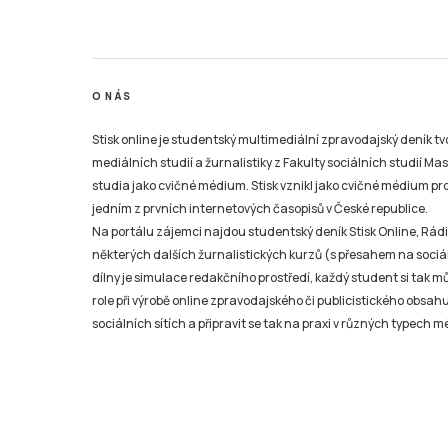
O NÁS
Stisk online je studentský multimediální zpravodajský deník t
mediálních studií a žurnalistiky z Fakulty sociálních studií Ma
studia jako cvičné médium. Stisk vznikl jako cvičné médium pro 
jedním z prvních internetových časopisů v České republice.
Na portálu zájemci najdou studentský deník Stisk Online, Rádio
některých dalších žurnalistických kurzů (s přesahem na sociál
dílny je simulace redakčního prostředí, každý student si tak 
role při výrobě online zpravodajského či publicistického obsahu
sociálních sítích a připravit se tak na praxi v různých typech mé