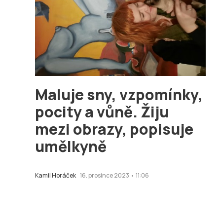
Maluje sny, vzpomínky,
pocity a vůně. Žiju
mezi obrazy, popisuje
umělkyně
Kamil Horáček
16. prosince 2023 • 11:06