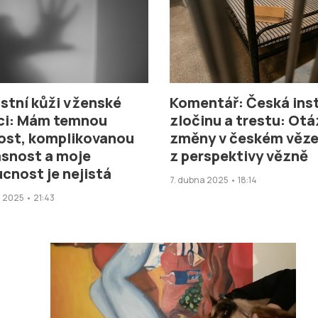
stní kůži v ženské
Komentář: Česká ins
ci: Mám temnou
zločinu a trestu: Ot
ost, komplikovanou
změny v českém věze
snost a moje
z perspektivy vězně
cnost je nejistá
7. dubna 2025 • 18:14
 2025 • 21:43