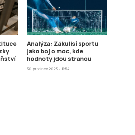
tituce
Analýza: Zákulisí sportu
ázky
jako boj o moc, kde
ňství
hodnoty jdou stranou
30. prosince 2023 • 11:54