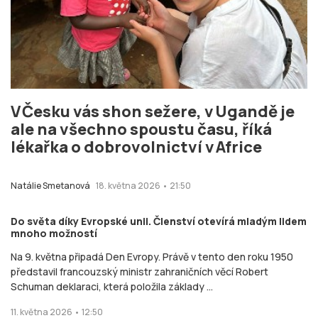
V Česku vás shon sežere, v Ugandě je
ale na všechno spoustu času, říká
lékařka o dobrovolnictví v Africe
Natálie Smetanová
18. května 2026 • 21:50
Do světa díky Evropské unii. Členství otevírá mladým lidem
mnoho možností
Na 9. května připadá Den Evropy. Právě v tento den roku 1950
představil francouzský ministr zahraničních věcí Robert
Schuman deklaraci, která položila základy ...
11. května 2026 • 12:50