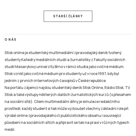
STARŠÍ ČLÁNKY
O NÁS
Stisk online je studentský multimediální zpravodajský deník tvořený
studenty Katedry mediálních studií a žurnalistiky z Fakulty sociálních
studií Masarykovy univerzity Brno v rámci studia jako cvičné médium.
Stisk vznikl jako cvičné médium pro studenty už v roce 1997, kdy byl
jedním z prvních internetových časopisů v České republice.
Na portálu zájemci najdou studentský deník Stisk Online, Rádio Stisk, TV
Stisk a také výstupy některých dalších žurnalistických kurzů (s přesahem
na sociální sítě). Cílem multimediální dílny je simulace redakčního
prostředí, každý student si tak může vyzkoušet všechny základní role při
výrobě online zpravodajského či publicistického obsahu i související
působení na sociálních sítích a připravit se tak na praxi v různých typech
médií.