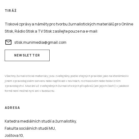
TIRÁŽ
Tiskové zprávy a náměty pro tvorbu žurnalistických materiálů pro Online
Stisk, Rádio Stisk a TV Stisk zasílejte pouze na e-mail:
email
stisk.munimedia@gmail.com
NEWSLETTER
Všechny žurnalistické materiály jsou zveřejněny podle stejných pravidel jako na kterémkoliv
jiném zpravodajském serveru nebo například v novinách, rozhlasovém nebo televizním
zpravodajství. Mazání už zveřejněných žurnalistických příspěvků (ani jejich částí) v jakékoli
formě není možné nyní ani v budoucnu.
ADRESA
Katedra mediálních studií a žurnalistiky,
Fakulta sociálních studií MU,
Joštova 10,