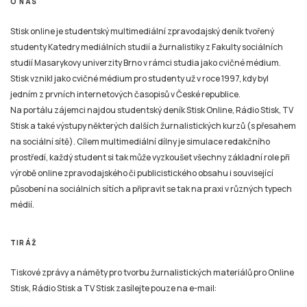
O NÁS
Stisk online je studentský multimediální zpravodajský deník tvořený
studenty Katedry mediálních studií a žurnalistiky z Fakulty sociálních
studií Masarykovy univerzity Brno v rámci studia jako cvičné médium.
Stisk vznikl jako cvičné médium pro studenty už v roce 1997, kdy byl
jedním z prvních internetových časopisů v České republice.
Na portálu zájemci najdou studentský deník Stisk Online, Rádio Stisk, TV
Stisk a také výstupy některých dalších žurnalistických kurzů (s přesahem
na sociální sítě). Cílem multimediální dílny je simulace redakčního
prostředí, každý student si tak může vyzkoušet všechny základní role při
výrobě online zpravodajského či publicistického obsahu i související
působení na sociálních sítích a připravit se tak na praxi v různých typech
médií.
TIRÁŽ
Tiskové zprávy a náměty pro tvorbu žurnalistických materiálů pro Online
Stisk, Rádio Stisk a TV Stisk zasílejte pouze na e-mail: