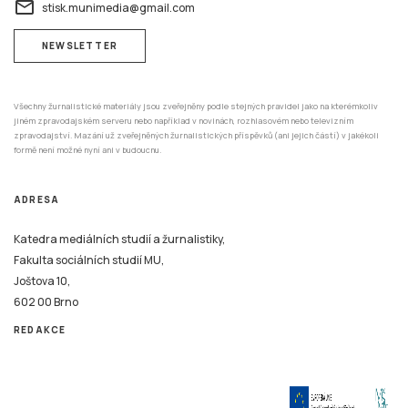
email
stisk.munimedia@gmail.com
NEWSLETTER
Všechny žurnalistické materiály jsou zveřejněny podle stejných pravidel jako na kterémkoliv
jiném zpravodajském serveru nebo například v novinách, rozhlasovém nebo televizním
zpravodajství. Mazání už zveřejněných žurnalistických příspěvků (ani jejich částí) v jakékoli
formě není možné nyní ani v budoucnu.
ADRESA
Katedra mediálních studií a žurnalistiky,
Fakulta sociálních studií MU,
Joštova 10,
602 00 Brno
REDAKCE