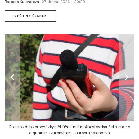
Barbora Kalendová
27. dubna 2026 • 20:20
ZPĚT NA ČLÁNEK
chevron_left
chevron_right
Po celou dobu procházky měli účastníci možnost vyzkoušet si práci s
digitálním zvukoměrem.
-
Barbora Kalendová