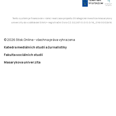
Tento systém je financován v rámci realizace projektu Strategické investice Masarykovy
univerzity do vzdělávání SIMU+ registrační číslo CZ.02.2.67/0.0/0.0/16_016/0002416.
© 2026 Stisk.Online – všechna práva vyhrazena
Katedra mediálních studií a žurnalistiky
Fakulta sociálních studií
Masarykova univerzita