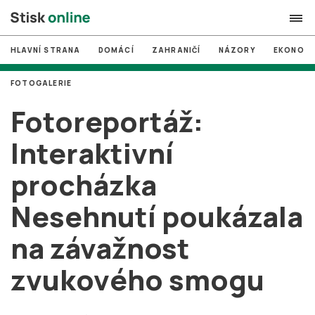
HLAVNÍ STRANA
DOMÁCÍ
ZAHRANIČÍ
NÁZORY
EKONOMI
search
FOTOGALERIE
#
MUNI
Fotoreportáž:
#
Brno
Interaktivní
#
volby
procházka
login
PŘIHLÁSIT SE
Nesehnutí poukázala
Zapomněli jste heslo?
Založit nový účet
na závažnost
zvukového smogu