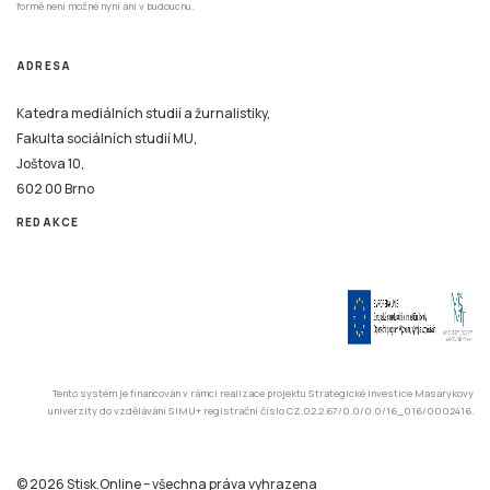
formě není možné nyní ani v budoucnu.
ADRESA
Katedra mediálních studií a žurnalistiky,
Fakulta sociálních studií MU,
Joštova 10,
602 00 Brno
REDAKCE
Tento systém je financován v rámci realizace projektu Strategické investice Masarykovy
univerzity do vzdělávání SIMU+ registrační číslo CZ.02.2.67/0.0/0.0/16_016/0002416.
© 2026 Stisk.Online – všechna práva vyhrazena