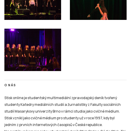
O NÁS
Stisk online je studentský multimediální zpravodajský deník tvořený
studenty Katedry mediálních studií a žurnalistiky z Fakulty sociálních
studií Masarykovy univerzity Brno v rámci studia jako cvičné médium.
Stisk vznikl jako cvičné médium pro studenty už v roce 1997, kdy byl
jedním z prvních internetových časopisů v České republice.