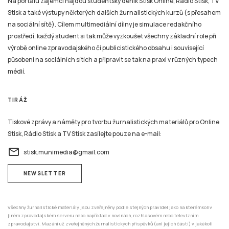
Na portálu zájemci najdou studentský deník Stisk Online, Rádio Stisk, TV
Stisk a také výstupy některých dalších žurnalistických kurzů (s přesahem
na sociální sítě). Cílem multimediální dílny je simulace redakčního
prostředí, každý student si tak může vyzkoušet všechny základní role při
výrobě online zpravodajského či publicistického obsahu i související
působení na sociálních sítích a připravit se tak na praxi v různých typech
médií.
TIRÁŽ
Tiskové zprávy a náměty pro tvorbu žurnalistických materiálů pro Online
Stisk, Rádio Stisk a TV Stisk zasílejte pouze na e-mail:
email
stisk.munimedia@gmail.com
NEWSLETTER
Všechny žurnalistické materiály jsou zveřejněny podle stejných pravidel jako na kterémkoliv
jiném zpravodajském serveru nebo například v novinách, rozhlasovém nebo televizním
zpravodajství. Mazání už zveřejněných žurnalistických příspěvků (ani jejich částí) v jakékoli