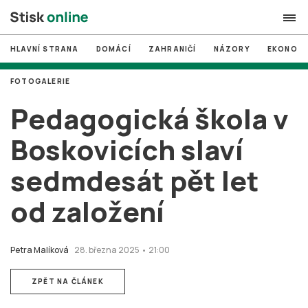
HLAVNÍ STRANA
DOMÁCÍ
ZAHRANIČÍ
NÁZORY
EKONOMI
search
FOTOGALERIE
#
MUNI
Pedagogická škola v
#
Brno
Boskovicích slaví
#
volby
sedmdesát pět let
login
PŘIHLÁSIT SE
od založení
Zapomněli jste heslo?
Založit nový účet
Petra Malíková
28. března 2025 • 21:00
ZPĚT NA ČLÁNEK