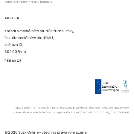
formě není možné nyní ani v budoucnu.
ADRESA
Katedra mediálních studií a žurnalistiky,
Fakulta sociálních studií MU,
Joštova 10,
602 00 Brno
REDAKCE
Tento systém je financován v rámci realizace projektu Strategické investice Masarykovy
univerzity do vzdělávání SIMU+ registrační číslo CZ.02.2.67/0.0/0.0/16_016/0002416.
© 2026 Stisk.Online – všechna práva vyhrazena