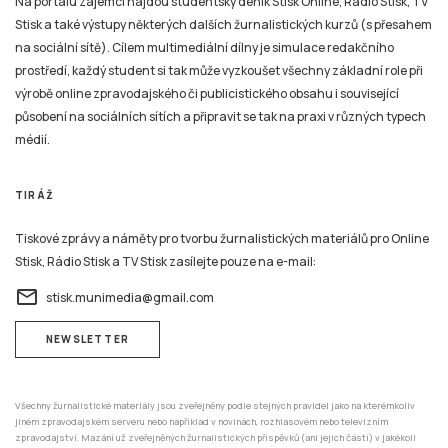
Na portálu zájemci najdou studentský deník Stisk Online, Rádio Stisk, TV
Stisk a také výstupy některých dalších žurnalistických kurzů (s přesahem
na sociální sítě). Cílem multimediální dílny je simulace redakčního
prostředí, každý student si tak může vyzkoušet všechny základní role při
výrobě online zpravodajského či publicistického obsahu i související
působení na sociálních sítích a připravit se tak na praxi v různých typech
médií.
TIRÁŽ
Tiskové zprávy a náměty pro tvorbu žurnalistických materiálů pro Online
Stisk, Rádio Stisk a TV Stisk zasílejte pouze na e-mail:
email
stisk.munimedia@gmail.com
NEWSLETTER
Všechny žurnalistické materiály jsou zveřejněny podle stejných pravidel jako na kterémkoliv
jiném zpravodajském serveru nebo například v novinách, rozhlasovém nebo televizním
zpravodajství. Mazání už zveřejněných žurnalistických příspěvků (ani jejich částí) v jakékoli