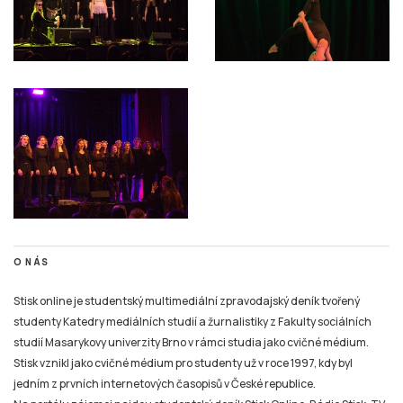
O NÁS
Stisk online je studentský multimediální zpravodajský deník tvořený
studenty Katedry mediálních studií a žurnalistiky z Fakulty sociálních
studií Masarykovy univerzity Brno v rámci studia jako cvičné médium.
Stisk vznikl jako cvičné médium pro studenty už v roce 1997, kdy byl
jedním z prvních internetových časopisů v České republice.