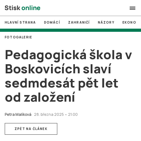
HLAVNÍ STRANA
DOMÁCÍ
ZAHRANIČÍ
NÁZORY
EKONOMI
search
FOTOGALERIE
#
MUNI
Pedagogická škola v
#
Brno
Boskovicích slaví
#
volby
sedmdesát pět let
login
PŘIHLÁSIT SE
od založení
Zapomněli jste heslo?
Založit nový účet
Petra Malíková
28. března 2025 • 21:00
ZPĚT NA ČLÁNEK