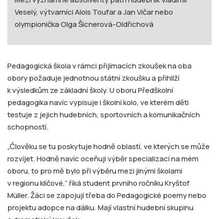
Veselý, výtvarníci Alois Toufar a Jan Vičar nebo
olympionička Olga Šicnerová-Oldřichová
Pedagogická škola v rámci přijímacích zkoušek na oba
obory požaduje jednotnou státní zkoušku a přihlíží
k výsledkům ze základní školy. U oboru Předškolní
pedagogika navíc vypisuje i školní kolo, ve kterém děti
testuje z jejich hudebních, sportovních a komunikačních
schopností.
„Člověku se tu poskytuje hodně oblastí, ve kterých se může
rozvíjet. Hodně navíc oceňuji výběr specializací na mém
oboru, to pro mě bylo při výběru mezi jinými školami
v regionu klíčové,“ říká student prvního ročníku Kryštof
Müller. Žáci se zapojují třeba do Pedagogické poemy nebo
projektu adopce na dálku. Mají vlastní hudební skupinu