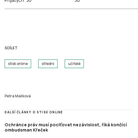
Přijatých
30
30
SDÍLET
stisk online
střední
učitelé
Petra Malíková
DALŠÍ ČLÁNKY O STISK ONLINE
Ochránce práv musí pociťovat nezávislost, říká končící
ombudsman Křeček