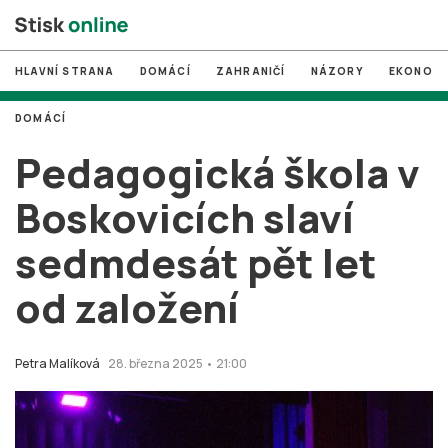
HLAVNÍ STRANA
DOMÁCÍ
ZAHRANIČÍ
NÁZORY
EKONOMI
DOMÁCÍ
#
MUNI
Pedagogická škola v
#
Brno
Boskovicích slaví
#
volby
sedmdesát pět let
login
PŘIHLÁSIT SE
od založení
Zapomněli jste heslo?
Založit nový účet
Petra Malíková
28. března 2025 • 21:00