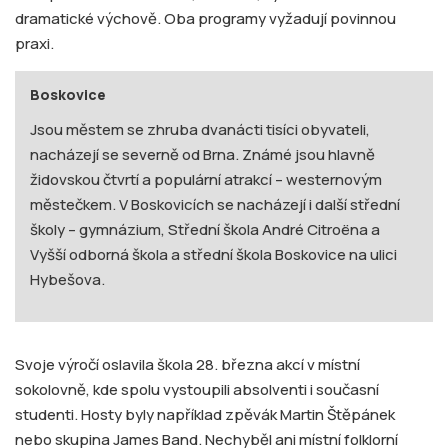
dramatické výchově. Oba programy vyžadují povinnou
praxi.
Boskovice
Jsou městem se zhruba dvanácti tisíci obyvateli,
nacházejí se severně od Brna. Známé jsou hlavně
židovskou čtvrtí a populární atrakcí – westernovým
městečkem. V Boskovicích se nacházejí i další střední
školy – gymnázium, Střední škola André Citroëna a
Vyšší odborná škola a střední škola Boskovice na ulici
Hybešova.
Svoje výročí oslavila škola 28. března akcí v místní
sokolovně, kde spolu vystoupili absolventi i současní
studenti. Hosty byly například zpěvák Martin Štěpánek
nebo skupina James Band. Nechyběl ani místní folklorní