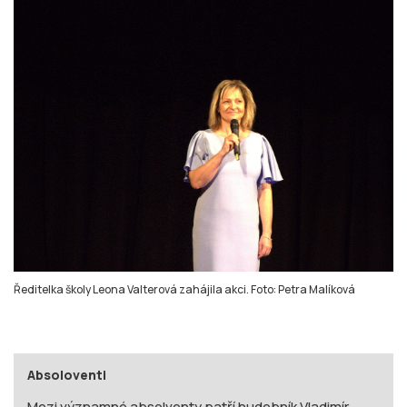
Ředitelka školy Leona Valterová zahájila akci. Foto: Petra Malíková
Absoloventi
Mezi významné absolventy patří hudebník Vladimír