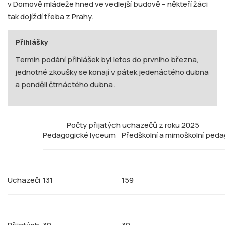
v Domově mládeže hned ve vedlejší budově – někteří žáci
tak dojíždí třeba z Prahy.
Přihlášky
Termín podání přihlášek byl letos do prvního března,
jednotné zkoušky se konají v pátek jedenáctého dubna
a pondělí čtrnáctého dubna.
Počty přijatých uchazečů z roku 2025
Pedagogické lyceum
Předškolní a mimoškolní peda
Uchazeči
131
159