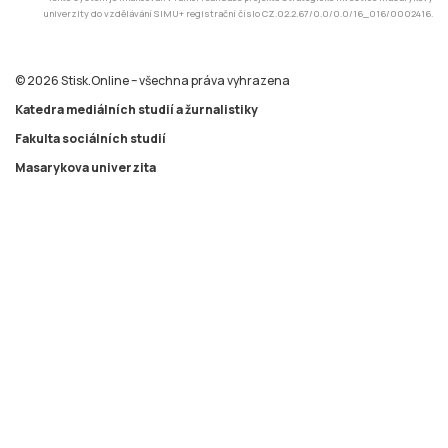
univerzity do vzdělávání SIMU+ registrační číslo CZ.02.2.67/0.0/0.0/16_016/0002416.
© 2026 Stisk.Online – všechna práva vyhrazena
Katedra mediálních studií a žurnalistiky
Fakulta sociálních studií
Masarykova univerzita