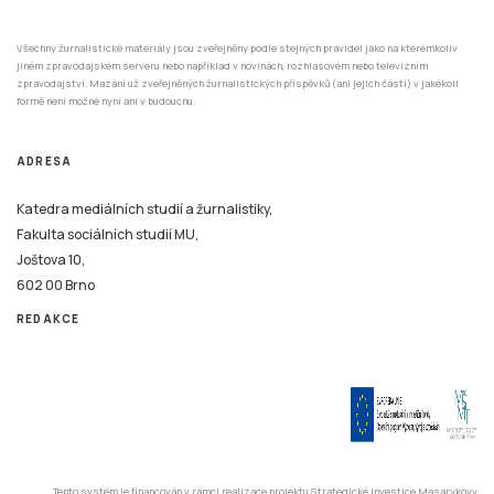
Všechny žurnalistické materiály jsou zveřejněny podle stejných pravidel jako na kterémkoliv
jiném zpravodajském serveru nebo například v novinách, rozhlasovém nebo televizním
zpravodajství. Mazání už zveřejněných žurnalistických příspěvků (ani jejich částí) v jakékoli
formě není možné nyní ani v budoucnu.
ADRESA
Katedra mediálních studií a žurnalistiky,
Fakulta sociálních studií MU,
Joštova 10,
602 00 Brno
REDAKCE
Tento systém je financován v rámci realizace projektu Strategické investice Masarykovy