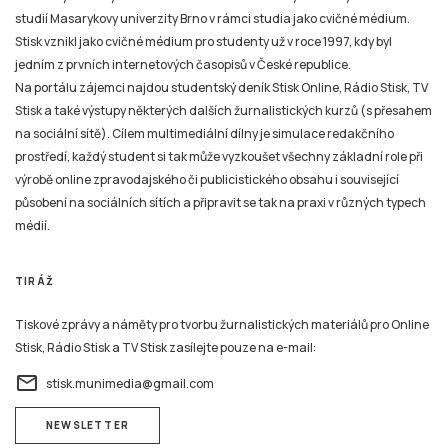
studií Masarykovy univerzity Brno v rámci studia jako cvičné médium.
Stisk vznikl jako cvičné médium pro studenty už v roce 1997, kdy byl
jedním z prvních internetových časopisů v České republice.
Na portálu zájemci najdou studentský deník Stisk Online, Rádio Stisk, TV
Stisk a také výstupy některých dalších žurnalistických kurzů (s přesahem
na sociální sítě). Cílem multimediální dílny je simulace redakčního
prostředí, každý student si tak může vyzkoušet všechny základní role při
výrobě online zpravodajského či publicistického obsahu i související
působení na sociálních sítích a připravit se tak na praxi v různých typech
médií.
TIRÁŽ
Tiskové zprávy a náměty pro tvorbu žurnalistických materiálů pro Online
Stisk, Rádio Stisk a TV Stisk zasílejte pouze na e-mail:
email
stisk.munimedia@gmail.com
NEWSLETTER