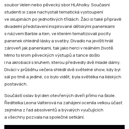
soubor Velen nebo pěvecký sbor HLAholky. Současní
studenti si zase nachystali tematická vystoupení
ve skupinách po jednotlivých třídách. Žáci si také připravili
divadelní představení inspirované dětskými panenkami
s názvem Barbie a Ken, ve kterém tematizovali pocity
panenek ohledně lásky a svatby. Divadlo na jevišti hráli
zároveň jak panenkami, tak jako herci v reálném životě.
Mimo to krom pěveckých výstupů a tance došlo
i na akrobacii s kruhem, kterou předvedly dvě mladé dámy.
Diváci v průběhu večera shlédli dvě světelné show, kdy byl
sál po tmě a jediné, co bylo vidět, byla světélka na lidských
postavách.
Součástí oslav byl den otevřených dveří přímo na škole.
Ředitelka Leona Valterová na zahájení ocenila velkou účast
zejména z řad absolventů a bývalých vyučujících
a všechny pozvala na společné setkání.