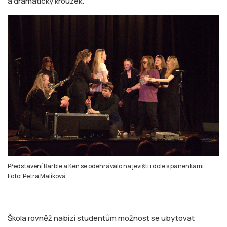
a dramatický kroužek.
Představení Barbie a Ken se odehrávalo na jevišti i dole s panenkami.
Foto: Petra Malíková
Škola rovněž nabízí studentům možnost se ubytovat