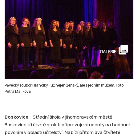
collections
GALERIE
Pěvecký soubor Hlaholky - už nejen ženský, ale s jedním mužem. Foto:
Petra Malíková
Boskovice -
Střední škola v jihomoravském městě
Boskovice tři čtvrtě století připravuje studenty na budoucí
povolání v oblasti učitelství. Nabízí přitom dva čtyřleté