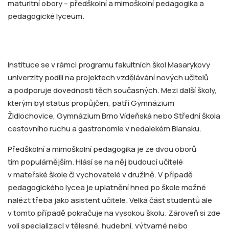
maturitní obory – předškolní a mimoškolní pedagogika a
pedagogické lyceum.
Instituce se v rámci programu fakultních škol Masarykovy
univerzity podílí na projektech vzdělávání nových učitelů
a podporuje dovednosti těch současných. Mezi další školy,
kterým byl status propůjčen, patří Gymnázium
Židlochovice, Gymnázium Brno Vídeňská nebo Střední škola
cestovního ruchu a gastronomie v nedalekém Blansku.
Předškolní a mimoškolní pedagogika je ze dvou oborů
tím populárnějším. Hlásí se na něj budoucí učitelé
v mateřské škole či vychovatelé v družině. V případě
pedagogického lycea je uplatnění hned po škole možné
nalézt třeba jako asistent učitele. Velká část studentů ale
v tomto případě pokračuje na vysokou školu. Zároveň si zde
volí specializaci v tělesné, hudební, výtvarné nebo