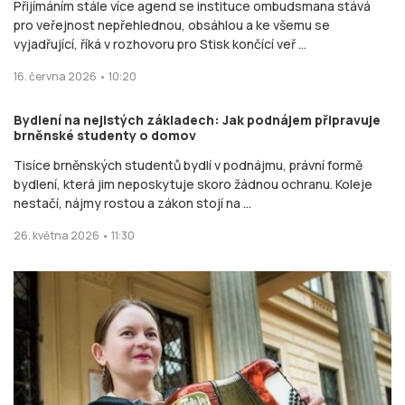
Přijímáním stále více agend se instituce ombudsmana stává
pro veřejnost nepřehlednou, obsáhlou a ke všemu se
vyjadřující, říká v rozhovoru pro Stisk končící veř ...
16. června 2026 • 10:20
Bydlení na nejistých základech: Jak podnájem připravuje
brněnské studenty o domov
Tisíce brněnských studentů bydlí v podnájmu, právní formě
bydlení, která jim neposkytuje skoro žádnou ochranu. Koleje
nestačí, nájmy rostou a zákon stojí na ...
26. května 2026 • 11:30