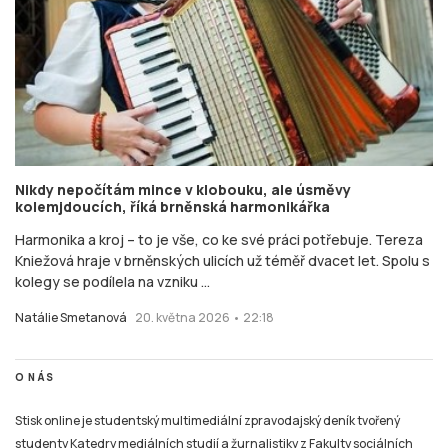
Nikdy nepočítám mince v klobouku, ale úsměvy
kolemjdoucích, říká brněnská harmonikářka
Harmonika a kroj – to je vše, co ke své práci potřebuje. Tereza
Kniežová hraje v brněnských ulicích už téměř dvacet let. Spolu s
kolegy se podílela na vzniku ...
Natálie Smetanová
20. května 2026 • 22:18
O NÁS
Stisk online je studentský multimediální zpravodajský deník tvořený
studenty Katedry mediálních studií a žurnalistiky z Fakulty sociálních