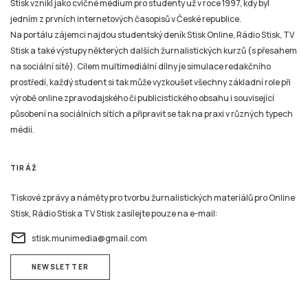
Na portálu zájemci najdou studentský deník Stisk Online, Rádio Stisk, TV
Stisk a také výstupy některých dalších žurnalistických kurzů (s přesahem
na sociální sítě). Cílem multimediální dílny je simulace redakčního
prostředí, každý student si tak může vyzkoušet všechny základní role při
výrobě online zpravodajského či publicistického obsahu i související
působení na sociálních sítích a připravit se tak na praxi v různých typech
médií.
TIRÁŽ
Tiskové zprávy a náměty pro tvorbu žurnalistických materiálů pro Online
Stisk, Rádio Stisk a TV Stisk zasílejte pouze na e-mail:
email
stisk.munimedia@gmail.com
NEWSLETTER
Všechny žurnalistické materiály jsou zveřejněny podle stejných pravidel jako na kterémkoliv
jiném zpravodajském serveru nebo například v novinách, rozhlasovém nebo televizním
zpravodajství. Mazání už zveřejněných žurnalistických příspěvků (ani jejich částí) v jakékoli