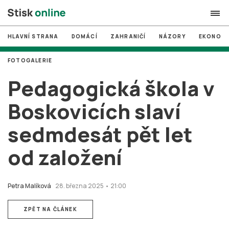
HLAVNÍ STRANA
DOMÁCÍ
ZAHRANIČÍ
NÁZORY
EKONOMI
search
FOTOGALERIE
#
MUNI
Pedagogická škola v
#
Brno
Boskovicích slaví
#
volby
sedmdesát pět let
login
PŘIHLÁSIT SE
od založení
Zapomněli jste heslo?
Založit nový účet
Petra Malíková
28. března 2025 • 21:00
ZPĚT NA ČLÁNEK