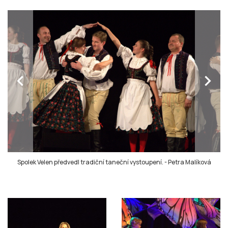
chevron_left
chevron_right
Spolek Velen předvedl tradiční taneční vystoupení.
-
Petra Malíková