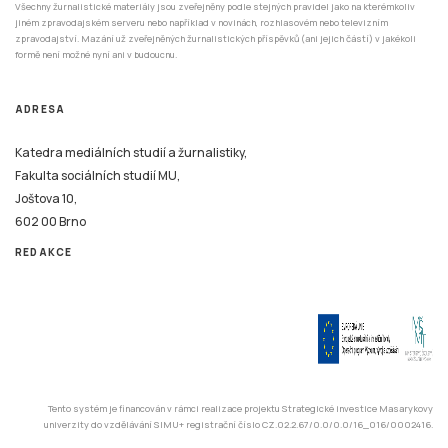
formě není možné nyní ani v budoucnu.
ADRESA
Katedra mediálních studií a žurnalistiky,
Fakulta sociálních studií MU,
Joštova 10,
602 00 Brno
REDAKCE
Tento systém je financován v rámci realizace projektu Strategické investice Masarykovy
univerzity do vzdělávání SIMU+ registrační číslo CZ.02.2.67/0.0/0.0/16_016/0002416.
© 2026 Stisk.Online – všechna práva vyhrazena