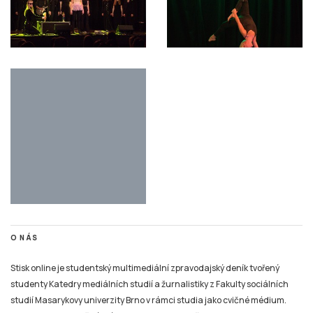
O NÁS
Stisk online je studentský multimediální zpravodajský deník tvořený
studenty Katedry mediálních studií a žurnalistiky z Fakulty sociálních
studií Masarykovy univerzity Brno v rámci studia jako cvičné médium.
Stisk vznikl jako cvičné médium pro studenty už v roce 1997, kdy byl
jedním z prvních internetových časopisů v České republice.