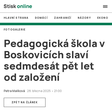
HLAVNÍ STRANA
DOMÁCÍ
ZAHRANIČÍ
NÁZORY
EKONOMI
search
FOTOGALERIE
#
MUNI
Pedagogická škola v
#
Brno
Boskovicích slaví
#
volby
sedmdesát pět let
login
PŘIHLÁSIT SE
od založení
Zapomněli jste heslo?
Založit nový účet
Petra Malíková
28. března 2025 • 21:00
ZPĚT NA ČLÁNEK