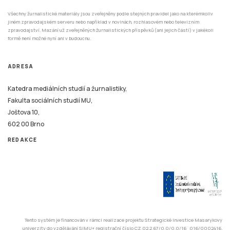
zpravodajství. Mazání už zveřejněných žurnalistických příspěvků (ani jejich částí) v jakékoli
formě není možné nyní ani v budoucnu.
ADRESA
Katedra mediálních studií a žurnalistiky,
Fakulta sociálních studií MU,
Joštova 10,
602 00 Brno
REDAKCE
Tento systém je financován v rámci realizace projektu Strategické investice Masarykovy
univerzity do vzdělávání SIMU+ registrační číslo CZ.02.2.67/0.0/0.0/16_016/0002416.