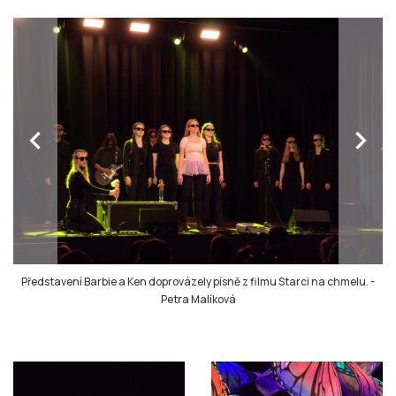
chevron_left
chevron_right
Představení Barbie a Ken doprovázely písně z filmu Starci na chmelu.
-
Petra Malíková