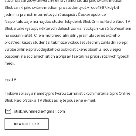
Na portálu zájemci najdou studentský deník Stisk Online, Rádio Stisk, TV
Stisk a také výstupy některých dalších žurnalistických kurzů (s přesahem
na sociální sítě). Cílem multimediální dílny je simulace redakčního
prostředí, každý student si tak může vyzkoušet všechny základní role při
výrobě online zpravodajského či publicistického obsahu i související
působení na sociálních sítích a připravit se tak na praxi v různých typech
médií.
TIRÁŽ
Tiskové zprávy a náměty pro tvorbu žurnalistických materiálů pro Online
Stisk, Rádio Stisk a TV Stisk zasílejte pouze na e-mail:
email
stisk.munimedia@gmail.com
NEWSLETTER
Všechny žurnalistické materiály jsou zveřejněny podle stejných pravidel jako na kterémkoliv
jiném zpravodajském serveru nebo například v novinách, rozhlasovém nebo televizním