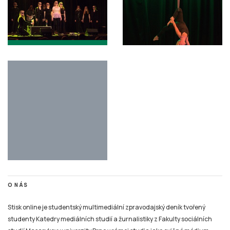
O NÁS
Stisk online je studentský multimediální zpravodajský deník tvořený
studenty Katedry mediálních studií a žurnalistiky z Fakulty sociálních
studií Masarykovy univerzity Brno v rámci studia jako cvičné médium.
Stisk vznikl jako cvičné médium pro studenty už v roce 1997, kdy byl
jedním z prvních internetových časopisů v České republice.