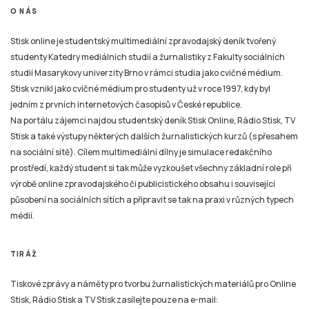
studií Masarykovy univerzity Brno v rámci studia jako cvičné médium.
Stisk vznikl jako cvičné médium pro studenty už v roce 1997, kdy byl
jedním z prvních internetových časopisů v České republice.
Na portálu zájemci najdou studentský deník Stisk Online, Rádio Stisk, TV
Stisk a také výstupy některých dalších žurnalistických kurzů (s přesahem
na sociální sítě). Cílem multimediální dílny je simulace redakčního
prostředí, každý student si tak může vyzkoušet všechny základní role při
výrobě online zpravodajského či publicistického obsahu i související
působení na sociálních sítích a připravit se tak na praxi v různých typech
médií.
TIRÁŽ
Tiskové zprávy a náměty pro tvorbu žurnalistických materiálů pro Online
Stisk, Rádio Stisk a TV Stisk zasílejte pouze na e-mail:
email
stisk.munimedia@gmail.com
NEWSLETTER