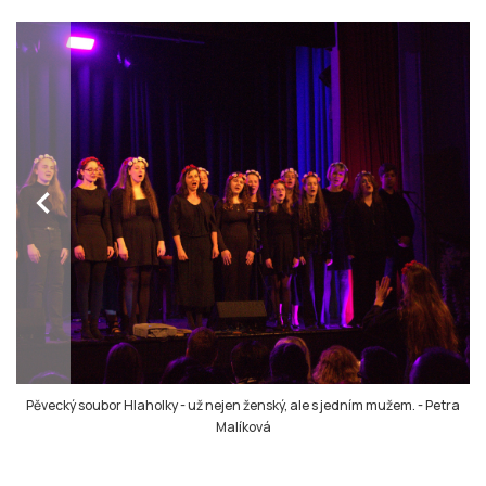
chevron_left
Pěvecký soubor Hlaholky - už nejen ženský, ale s jedním mužem.
-
Petra
Malíková