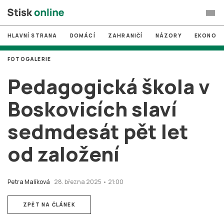
HLAVNÍ STRANA
DOMÁCÍ
ZAHRANIČÍ
NÁZORY
EKONOMI
search
FOTOGALERIE
#
MUNI
Pedagogická škola v
#
Brno
Boskovicích slaví
#
volby
sedmdesát pět let
login
PŘIHLÁSIT SE
od založení
Zapomněli jste heslo?
Založit nový účet
Petra Malíková
28. března 2025 • 21:00
ZPĚT NA ČLÁNEK