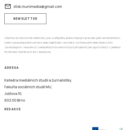
Všechny žurnalistické materiály jsou zveřejněny podle stejných pravidel jako na kterémkoliv
jiném zpravodajském serveru nebo například v novinách, rozhlasovém nebo televizním
zpravodajství. Mazání už zveřejněných žurnalistických příspěvků (ani jejich částí) v jakékoli
formě není možné nyní ani v budoucnu.
ADRESA
Katedra mediálních studií a žurnalistiky,
Fakulta sociálních studií MU,
Joštova 10,
602 00 Brno
REDAKCE
Tento systém je financován v rámci realizace projektu Strategické investice Masarykovy