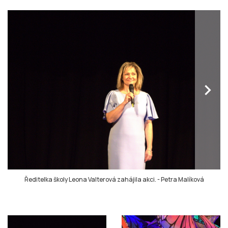
chevron_right
Ředitelka školy Leona Valterová zahájila akci.
-
Petra Malíková