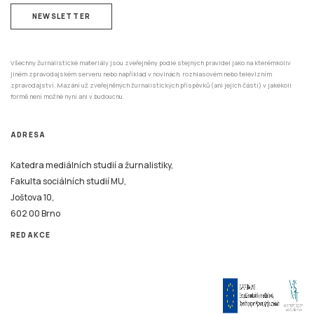
Všechny žurnalistické materiály jsou zveřejněny podle stejných pravidel jako na kterémkoliv
jiném zpravodajském serveru nebo například v novinách, rozhlasovém nebo televizním
zpravodajství. Mazání už zveřejněných žurnalistických příspěvků (ani jejich částí) v jakékoli
formě není možné nyní ani v budoucnu.
ADRESA
Katedra mediálních studií a žurnalistiky,
Fakulta sociálních studií MU,
Joštova 10,
602 00 Brno
REDAKCE
Tento systém je financován v rámci realizace projektu Strategické investice Masarykovy