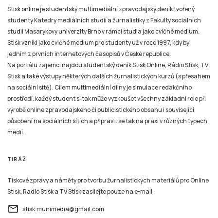
studií Masarykovy univerzity Brno v rámci studia jako cvičné médium.
Stisk vznikl jako cvičné médium pro studenty už v roce 1997, kdy byl
jedním z prvních internetových časopisů v České republice.
Na portálu zájemci najdou studentský deník Stisk Online, Rádio Stisk, TV
Stisk a také výstupy některých dalších žurnalistických kurzů (s přesahem
na sociální sítě). Cílem multimediální dílny je simulace redakčního
prostředí, každý student si tak může vyzkoušet všechny základní role při
výrobě online zpravodajského či publicistického obsahu i související
působení na sociálních sítích a připravit se tak na praxi v různých typech
médií.
TIRÁŽ
Tiskové zprávy a náměty pro tvorbu žurnalistických materiálů pro Online
Stisk, Rádio Stisk a TV Stisk zasílejte pouze na e-mail:
email
stisk.munimedia@gmail.com
NEWSLETTER