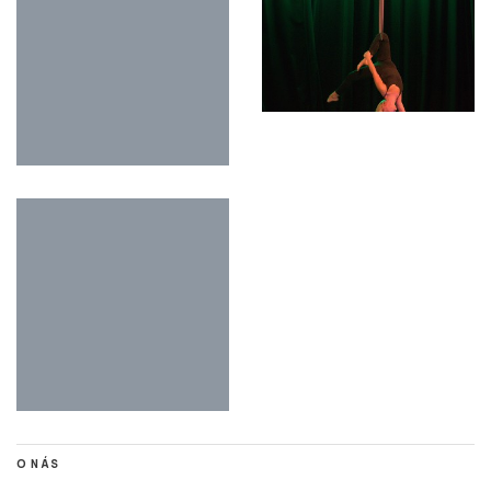
O NÁS
Stisk online je studentský multimediální zpravodajský deník tvořený
studenty Katedry mediálních studií a žurnalistiky z Fakulty sociálních