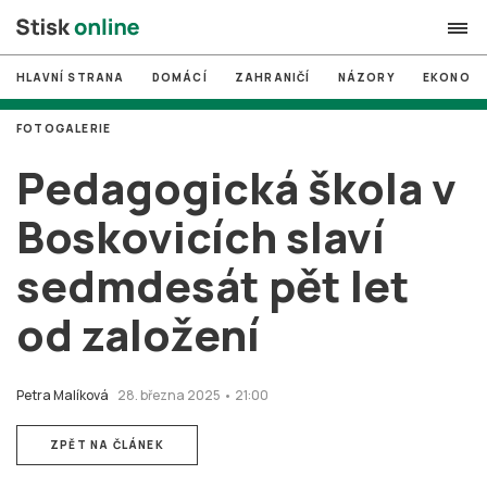
HLAVNÍ STRANA
DOMÁCÍ
ZAHRANIČÍ
NÁZORY
EKONOMI
search
FOTOGALERIE
#
MUNI
Pedagogická škola v
#
Brno
Boskovicích slaví
#
volby
sedmdesát pět let
login
PŘIHLÁSIT SE
od založení
Zapomněli jste heslo?
Založit nový účet
Petra Malíková
28. března 2025 • 21:00
ZPĚT NA ČLÁNEK