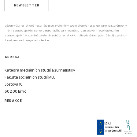
NEWSLETTER
Všechny žurnalistické materiály jsou zveřejněny podle stejných pravidel jako na kterémkoliv
jiném zpravodajském serveru nebo například v novinách, rozhlasovém nebo televizním
zpravodajství. Mazání už zveřejněných žurnalistických příspěvků (ani jejich částí) v jakékoli
formě není možné nyní ani v budoucnu.
ADRESA
Katedra mediálních studií a žurnalistiky,
Fakulta sociálních studií MU,
Joštova 10,
602 00 Brno
REDAKCE