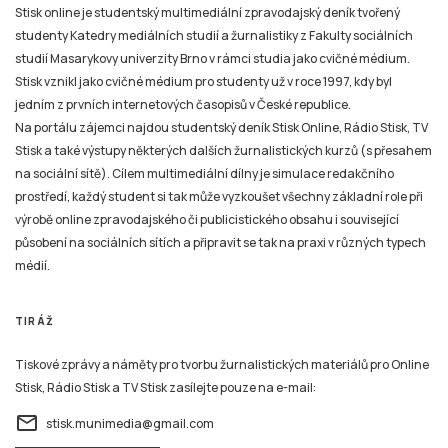
Stisk online je studentský multimediální zpravodajský deník tvořený
studenty Katedry mediálních studií a žurnalistiky z Fakulty sociálních
studií Masarykovy univerzity Brno v rámci studia jako cvičné médium.
Stisk vznikl jako cvičné médium pro studenty už v roce 1997, kdy byl
jedním z prvních internetových časopisů v České republice.
Na portálu zájemci najdou studentský deník Stisk Online, Rádio Stisk, TV
Stisk a také výstupy některých dalších žurnalistických kurzů (s přesahem
na sociální sítě). Cílem multimediální dílny je simulace redakčního
prostředí, každý student si tak může vyzkoušet všechny základní role při
výrobě online zpravodajského či publicistického obsahu i související
působení na sociálních sítích a připravit se tak na praxi v různých typech
médií.
TIRÁŽ
Tiskové zprávy a náměty pro tvorbu žurnalistických materiálů pro Online
Stisk, Rádio Stisk a TV Stisk zasílejte pouze na e-mail:
email
stisk.munimedia@gmail.com