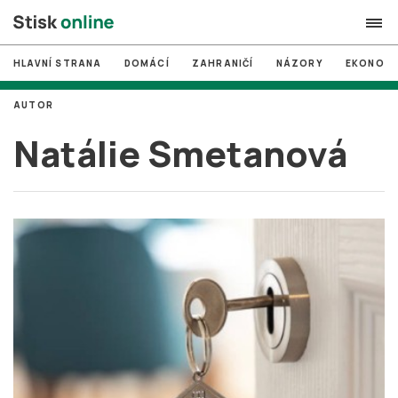
HLAVNÍ STRANA
DOMÁCÍ
ZAHRANIČÍ
NÁZORY
EKONOMI
search
AUTOR
#
MUNI
Natálie Smetanová
#
Brno
#
volby
login
PŘIHLÁSIT SE
Zapomněli jste heslo?
Založit nový účet