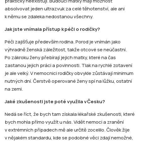
prakticky neexistují. Budoucí matky mají možnost
absolvovat jeden ultrazvuk za celé těhotenství, ale ani
k němu se zdaleka nedostanou všechny.
Jak jste vnímala přístup k péči o rodičky?
Péči zajišťuje především rodina. Porod je vnímán jako
výhradně ženská záležitost, takže otcové se neúčastní.
Po zákroku ženy přebírají jejich matky, které na čas
zastanou jejich práci a povinnosti. Tlak na rychlé zotavení
je ale velký. V nemocnici rodičky obvykle zůstávají minimum
nutných dní. Čerstvě operované ženy spí na lůžku, ostatní
na zemi.
Jaké zkušenosti jste poté využila v Česku?
Nedá se říct, že bych tam získala lékařské zkušenosti, které
bych mohla přímo využít u nás. Vidět nemoci a zranění
v extrémních případech mě ale určitě zocelilo. Člověk žije
v nějakém standardu, kde se podobné věci zdají nemožné,