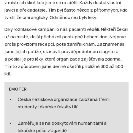
z místních škol, kde jsme se rozdělili. Každý dostal vlastní
lavici a překladatele. Tím byl často někdo z přítomných, kdo
tvrdil, že umí anglicky. Odměnou mu byly léky.
Díky rozhlasové kampani o nás pacienti věděli. Někteří čekali
už na místě, další přicházeli postupně během dne. Nejprve
prošli provizorní recepcí, poté zamířili k nám. Zaznamenali
jsme jejich potíže, stanovili pravděpodobnou diagnózu
a poslali je pro léky, které organizace zajišťovala zdarma.
Tímto způsobem jsme denně ošetřili přibližně 300 až 500
lidí.
EMOTER
Česká nezisková organizace založená třemi
studenty Lékařské fakulty UK
Zaměřuje se na poskytování humanitární a
lékařské péče v Ugandě