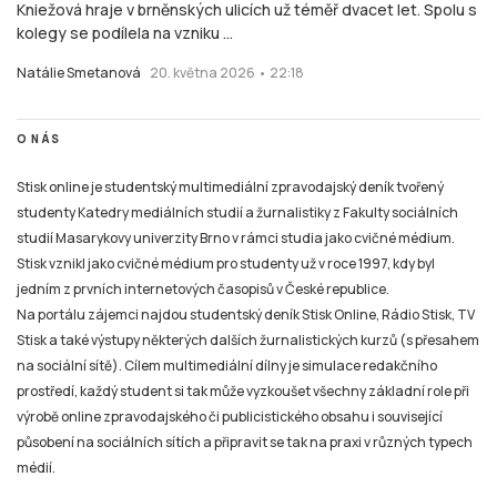
Kniežová hraje v brněnských ulicích už téměř dvacet let. Spolu s
kolegy se podílela na vzniku ...
Natálie Smetanová
20. května 2026 • 22:18
O NÁS
Stisk online je studentský multimediální zpravodajský deník tvořený
studenty Katedry mediálních studií a žurnalistiky z Fakulty sociálních
studií Masarykovy univerzity Brno v rámci studia jako cvičné médium.
Stisk vznikl jako cvičné médium pro studenty už v roce 1997, kdy byl
jedním z prvních internetových časopisů v České republice.
Na portálu zájemci najdou studentský deník Stisk Online, Rádio Stisk, TV
Stisk a také výstupy některých dalších žurnalistických kurzů (s přesahem
na sociální sítě). Cílem multimediální dílny je simulace redakčního
prostředí, každý student si tak může vyzkoušet všechny základní role při
výrobě online zpravodajského či publicistického obsahu i související
působení na sociálních sítích a připravit se tak na praxi v různých typech
médií.