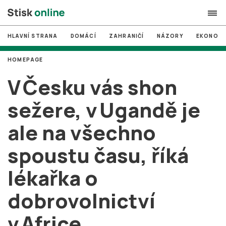
HLAVNÍ STRANA
DOMÁCÍ
ZAHRANIČÍ
NÁZORY
EKONOMI
search
HOMEPAGE
#
MUNI
V Česku vás shon
#
Brno
sežere, v Ugandě je
#
volby
ale na všechno
login
PŘIHLÁSIT SE
spoustu času, říká
Zapomněli jste heslo?
Založit nový účet
lékařka o
dobrovolnictví
v Africe