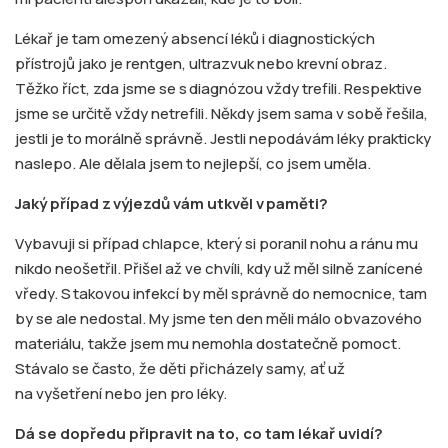
Lékař je tam omezený absencí léků i diagnostických
přístrojů jako je rentgen, ultrazvuk nebo krevní obraz.
Těžko říct, zda jsme se s diagnózou vždy trefili. Respektive
jsme se určitě vždy netrefili. Někdy jsem sama v sobě řešila,
jestli je to morálně správně. Jestli nepodávám léky prakticky
naslepo. Ale dělala jsem to nejlepší, co jsem uměla.
Jaký případ z výjezdů vám utkvěl v paměti?
Vybavuji si případ chlapce, který si poranil nohu a ránu mu
nikdo neošetřil. Přišel až ve chvíli, kdy už měl silně zanícené
vředy. S takovou infekcí by měl správně do nemocnice, tam
by se ale nedostal. My jsme ten den měli málo obvazového
materiálu, takže jsem mu nemohla dostatečně pomoct.
Stávalo se často, že děti přicházely samy, ať už
na vyšetření nebo jen pro léky.
Dá se dopředu připravit na to, co tam lékař uvidí?