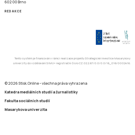
602 00 Brno
REDAKCE
Tento systém je financován v rámci realizace projektu Strategické investice Masarykovy
univerzity do vzdělávání SIMU+ registrační číslo CZ.02.2.67/0.0/0.0/16_016/0002416.
© 2026 Stisk.Online – všechna práva vyhrazena
Katedra mediálních studií a žurnalistiky
Fakulta sociálních studií
Masarykova univerzita