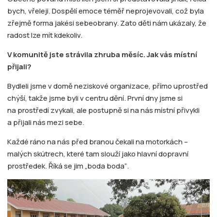
bych, vřeleji. Dospělí emoce téměř neprojevovali, což byla
zřejmě forma jakési sebeobrany. Zato děti nám ukázaly, že
radost lze mít kdekoliv.
V komunitě jste strávila zhruba měsíc. Jak vás místní
přijali?
Bydleli jsme v domě neziskové organizace, přímo uprostřed
chýší, takže jsme byli v centru dění. První dny jsme si
na prostředí zvykali, ale postupně si na nás místní přivykli
a přijali nás mezi sebe.
Každé ráno na nás před branou čekali na motorkách –
malých skútrech, které tam slouží jako hlavní dopravní
prostředek. Říká se jim „boda boda“.