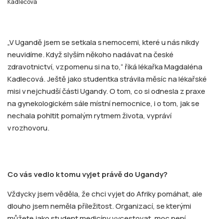
Kadlecová
„V Ugandě jsem se setkala s nemocemi, které u nás nikdy
neuvidíme. Když slyším někoho nadávat na české
zdravotnictví, vzpomenu si na to,“ říká lékařka Magdaléna
Kadlecová. Ještě jako studentka strávila měsíc na lékařské
misi v nejchudší části Ugandy. O tom, co si odnesla z praxe
na gynekologickém sále místní nemocnice, i o tom, jak se
nechala pohltit pomalým rytmem života, vypráví
v rozhovoru.
Co vás vedlo k tomu vyjet právě do Ugandy?
Vždycky jsem věděla, že chci vyjet do Afriky pomáhat, ale
dlouho jsem neměla příležitost. Organizací, se kterými
můžete jako student medicíny vycestovat, moc není.