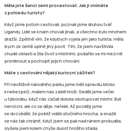
Měla jste šanci zemi procestovat. Jak ji vnímáte
z pohledu turisty?
Když jsme potom cestovali, poznali jsme druhou tvář
Ugandy. Lidé se k nám chovali jinak, a všechno bylo mnohem
dražší. Zpětně vím, že kdybych vyjela jen jako turista, měla
bych ze země úplně jiný pocit. Tím, že jsem navštívila
chudé oblasti a žila život s místními, podařilo se mi mezi ně
proniknout a pochopit jejich chování.
Máte z cestování nějaký kuriozní zážitek?
Při návštěvě národního parku jsme měli opravdu blízko
k nebezpečí…málem nás zabili hroši. Seděli jsme večer
u táboráku, když nás začali dokola obstupovat místní. Byli
nervózní, ale co se děje, neřekli. Až později jsme
se dozvěděli, že poblíž viděli útočného hrocha, a snažili
se nás tak chránit. Když jsem se pak nad ránem probudila,
slyšela jsem kolem chýše dusot hrošího stáda.