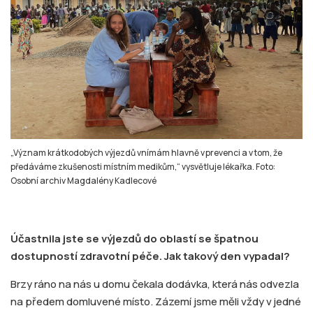
„Význam krátkodobých výjezdů vnímám hlavně v prevenci a v tom, že
předáváme zkušenosti místním medikům,“ vysvětluje lékařka. Foto:
Osobní archiv Magdalény Kadlecové
Účastnila jste se výjezdů do oblastí se špatnou
dostupností zdravotní péče. Jak takový den vypadal?
Brzy ráno na nás u domu čekala dodávka, která nás odvezla
na předem domluvené místo. Zázemí jsme měli vždy v jedné