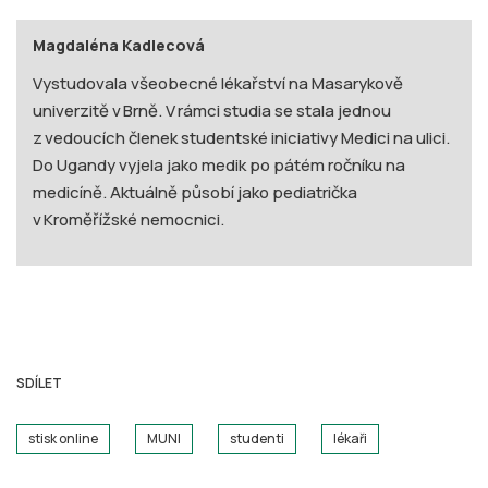
Magdaléna Kadlecová
Vystudovala všeobecné lékařství na Masarykově
univerzitě v Brně. V rámci studia se stala jednou
z vedoucích členek studentské iniciativy Medici na ulici.
Do Ugandy vyjela jako medik po pátém ročníku na
medicíně. Aktuálně působí jako pediatrička
v Kroměřížské nemocnici.
SDÍLET
stisk online
MUNI
studenti
lékaři