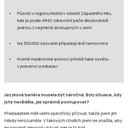
Působí v regionu Nebbi v oblasti Západního Nilu,
kde je podle WHO zdravotní péče dlouhodobě
jednou z nejméně dostupných v zemi
Na 350 000 obyvatel připadají dvě nemocnice
Kromě medicínské pomoci přináší také osvětu
v prevenci a edukaci
Jazyková bariéra musela být náročná. Byly situace, kdy
jste nevěděla, jak správně postupovat?
Překladatelé měli velmi specifický přízvuk, takže jsem jim
někdy nerozuměla. V takových chvílích jsem se snažila, aby
mi pacienti alespoň ukázali, kde je to bolí.