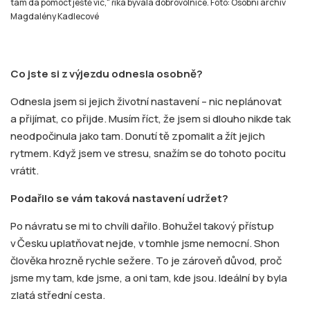
tam dá pomoct ještě víc,“ říká bývalá dobrovolnice. Foto: Osobní archiv
Magdalény Kadlecové
Co jste si z výjezdu odnesla osobně?
Odnesla jsem si jejich životní nastavení – nic neplánovat
a přijímat, co přijde. Musím říct, že jsem si dlouho nikde tak
neodpočinula jako tam. Donutí tě zpomalit a žít jejich
rytmem. Když jsem ve stresu, snažím se do tohoto pocitu
vrátit.
Podařilo se vám taková nastavení udržet?
Po návratu se mi to chvíli dařilo. Bohužel takový přístup
v Česku uplatňovat nejde, v tomhle jsme nemocní. Shon
člověka hrozně rychle sežere. To je zároveň důvod, proč
jsme my tam, kde jsme, a oni tam, kde jsou. Ideální by byla
zlatá střední cesta.