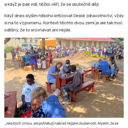
a když je pak vidí, těžko věří, že se skutečně dějí.
Když dnes slyším někoho kritizovat české zdravotnictví, vždy
si na to vzpomenu. Kontext těchto dvou zemí je ale tak moc
odlišný, že to srovnávat ani nejde.
„Jela bych znovu, ale potřebuji nabrat nějaké zkušenosti. Myslím, že se