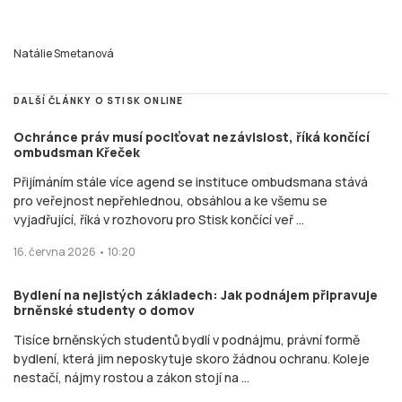
Natálie Smetanová
DALŠÍ ČLÁNKY O STISK ONLINE
Ochránce práv musí pociťovat nezávislost, říká končící
ombudsman Křeček
Přijímáním stále více agend se instituce ombudsmana stává
pro veřejnost nepřehlednou, obsáhlou a ke všemu se
vyjadřující, říká v rozhovoru pro Stisk končící veř ...
16. června 2026 • 10:20
Bydlení na nejistých základech: Jak podnájem připravuje
brněnské studenty o domov
Tisíce brněnských studentů bydlí v podnájmu, právní formě
bydlení, která jim neposkytuje skoro žádnou ochranu. Koleje
nestačí, nájmy rostou a zákon stojí na ...