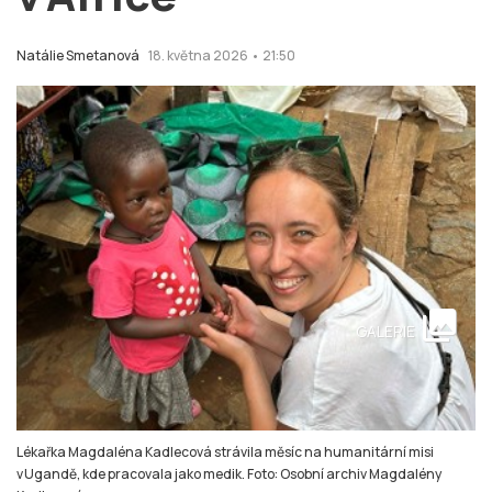
Natálie Smetanová
18. května 2026 • 21:50
collections
GALERIE
Lékařka Magdaléna Kadlecová strávila měsíc na humanitární misi
v Ugandě, kde pracovala jako medik. Foto: Osobní archiv Magdalény