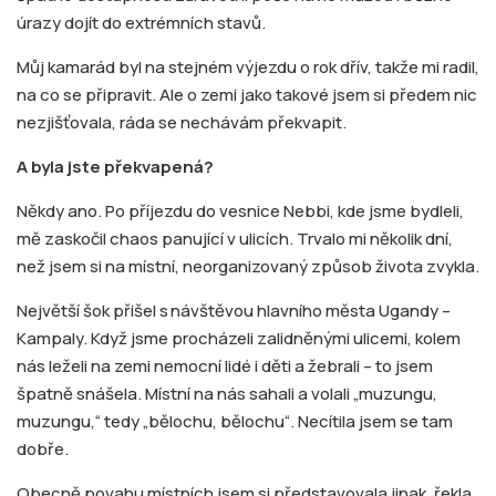
úrazy dojít do extrémních stavů.
Můj kamarád byl na stejném výjezdu o rok dřív, takže mi radil,
na co se připravit. Ale o zemi jako takové jsem si předem nic
nezjišťovala, ráda se nechávám překvapit.
A byla jste překvapená?
Někdy ano. Po příjezdu do vesnice Nebbi, kde jsme bydleli,
mě zaskočil chaos panující v ulicích. Trvalo mi několik dní,
než jsem si na místní, neorganizovaný způsob života zvykla.
Největší šok přišel s návštěvou hlavního města Ugandy –
Kampaly. Když jsme procházeli zalidněnými ulicemi, kolem
nás leželi na zemi nemocní lidé i děti a žebrali – to jsem
špatně snášela. Místní na nás sahali a volali „muzungu,
muzungu,“ tedy „bělochu, bělochu“. Necítila jsem se tam
dobře.
Obecně povahu místních jsem si představovala jinak, řekla