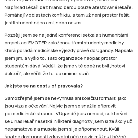
Například Lékaři bez hranic berou pouze atestované lékaře.
Pomáhají v oblastech konfliktu, a tam už není prostor řešit,
jestli student něco umí, nebo neumí.
Později jsem se na jedné konferenci setkala s humanitární
organizací EMOTER založenou třemi studenty medicíny,
která pořádá medicínské výjezdy právě do Ugandy. Napsala
jsem jim, a vyšlo to. Tato organizace naopak prostor
studentům dává. Věděli, že jsme v té době nebyli „hotoví
doktoři“, ale věřili, že to, co umíme, stačí.
Jak jste se na cestu připravovala?
Samozřejmě jsem se nevyhnula ani kolečku formalit, jako
jsou víza a očkování. Nejvíc jsem se snažila připravit
po medicínské stránce. V Ugandě jsou nemoci, se kterými
se u nás lékař nesetká. Některé diagnózy jsem si ze školy už
nepamatovala a musela jsem si je připomenout. Kvůli
špatné dostupnosti zdravotní péče navíc můžou i běžné