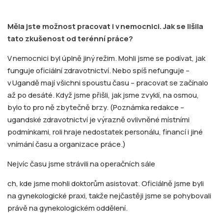
Měla jste možnost pracovat i v nemocnici. Jak se lišila
tato zkušenost od terénní práce?
V nemocnici byl úplně jiný režim. Mohli jsme se podívat, jak
funguje oficiální zdravotnictví. Nebo spíš nefunguje –
v Ugandě mají všichni spoustu času – pracovat se začínalo
až po desáté. Když jsme přišli, jak jsme zvyklí, na osmou,
bylo to pro ně zbytečně brzy. (Poznámka redakce –
ugandské zdravotnictví je výrazně ovlivněné místními
podmínkami, roli hraje nedostatek personálu, financí i jiné
vnímání času a organizace práce.)
Nejvíc času jsme strávili na operačních sále
ch, kde jsme mohli doktorům asistovat. Oficiálně jsme byli
na gynekologické praxi, takže nejčastěji jsme se pohybovali
právě na gynekologickém oddělení.