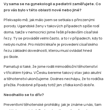
Vy sama se na gynekologii a pediatrii zaměřujete. Co
pro vás bylo v této oblasti nové nebo jiné?
Překvapilo mě, jak málo jsem se setkala s přirozenými
porody. Ugandské ženy v takových případech spíše rodí
doma, takže v nemocnici jsme řešili především císařské
řezy. Ty se prováděli velmi často, a to i v případech, kdy to
nebylo nutné. Pro místní lékaře je provedení císařského
řezu základní dovedností, kterou musí ovládat hned
po škole.
Pamatuji si také, že jsme rodili mimoděložní těhotenství
v třicátém týdnu. V Česku bereme takový stav jako akutní
a těhotenství ukončujeme. Dodnes nechápu, že to rodička
přežila. Podobné případy totiž jen zřídka končí dobře.
Neodhalilo se to dřív?
Preventivní těhotenské prohlídky, jak je známe u nás, tam