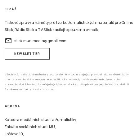
TIRÁŽ
Tiskové zprávy a náměty pro tvorbu žurnalistických materiálů pro Online
Stisk, Rádio Stisk a TV Stisk zasílejte pouze na e-mail:
email
stisk.munimedia@gmail.com
NEWSLETTER
Všechny žurnalistické materiály jsou zveřejněny podle stejných pravidel jako na kterémkoliv
jiném zpravodajském serveru nebo například v novinách, rozhlasovém nebo televizním
zpravodajství. Mazání už zveřejněných žurnalistických příspěvků (ani jejich částí) v jakékoli
formě není možné nyní ani v budoucnu.
ADRESA
Katedra mediálních studií a žurnalistiky,
Fakulta sociálních studií MU,
Joštova 10,