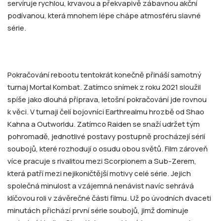
servíruje rychlou, krvavou a překvapivě zábavnou akční
podívanou, která mnohem lépe chápe atmosféru slavné
série.
Pokračování rebootu tentokrát konečně přináší samotný
turnaj Mortal Kombat. Zatímco snímek z roku 2021 sloužil
spíše jako dlouhá příprava, letošní pokračování jde rovnou
k věci. V turnaji čelí bojovníci Earthrealmu hrozbě od Shao
Kahna a Outworldu. Zatímco Raiden se snaží udržet tým
pohromadě, jednotlivé postavy postupně procházejí sérií
soubojů, které rozhodují o osudu obou světů. Film zároveň
více pracuje s rivalitou mezi Scorpionem a Sub-Zerem,
která patří mezi nejikoničtější motivy celé série. Jejich
společná minulost a vzájemná nenávist navíc sehrává
klíčovou roli v závěrečné části filmu. Už po úvodních dvaceti
minutách přichází první série soubojů, jimž dominuje