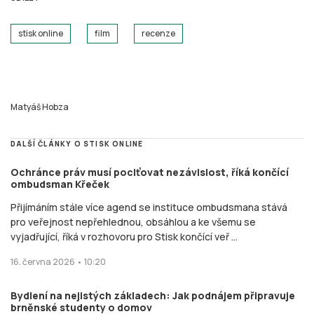
stisk online
film
recenze
Matyáš Hobza
DALŠÍ ČLÁNKY O STISK ONLINE
Ochránce práv musí pociťovat nezávislost, říká končící
ombudsman Křeček
Přijímáním stále více agend se instituce ombudsmana stává
pro veřejnost nepřehlednou, obsáhlou a ke všemu se
vyjadřující, říká v rozhovoru pro Stisk končící veř ...
16. června 2026 • 10:20
Bydlení na nejistých základech: Jak podnájem připravuje
brněnské studenty o domov