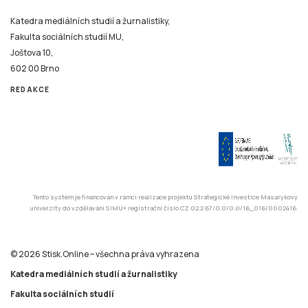
Katedra mediálních studií a žurnalistiky,
Fakulta sociálních studií MU,
Joštova 10,
602 00 Brno
REDAKCE
Tento systém je financován v rámci realizace projektu Strategické investice Masarykovy
univerzity do vzdělávání SIMU+ registrační číslo CZ.02.2.67/0.0/0.0/16_016/0002416.
© 2026 Stisk.Online – všechna práva vyhrazena
Katedra mediálních studií a žurnalistiky
Fakulta sociálních studií