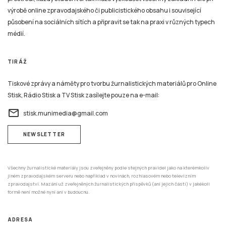
výrobě online zpravodajského či publicistického obsahu i související
působení na sociálních sítích a připravit se tak na praxi v různých typech
médií.
TIRÁŽ
Tiskové zprávy a náměty pro tvorbu žurnalistických materiálů pro Online
Stisk, Rádio Stisk a TV Stisk zasílejte pouze na e-mail:
email
stisk.munimedia@gmail.com
NEWSLETTER
Všechny žurnalistické materiály jsou zveřejněny podle stejných pravidel jako na kterémkoliv
jiném zpravodajském serveru nebo například v novinách, rozhlasovém nebo televizním
zpravodajství. Mazání už zveřejněných žurnalistických příspěvků (ani jejich částí) v jakékoli
formě není možné nyní ani v budoucnu.
ADRESA