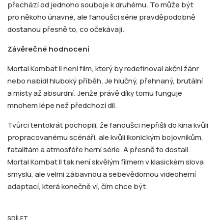
přechází od jednoho souboje k druhému. To může být
pro někoho únavné, ale fanoušci série pravděpodobně
dostanou přesně to, co očekávají.
Závěrečné hodnocení
Mortal Kombat II není film, který by redefinoval akční žánr
nebo nabídl hluboký příběh. Je hlučný, přehnaný, brutální
a místy až absurdní. Jenže právě díky tomu funguje
mnohem lépe než předchozí díl.
Tvůrci tentokrát pochopili, že fanoušci nepřišli do kina kvůli
propracovanému scénáři, ale kvůli ikonickým bojovníkům,
fatalitám a atmosféře herní série. A přesně to dostali.
Mortal Kombat II tak není skvělým filmem v klasickém slova
smyslu, ale velmi zábavnou a sebevědomou videoherní
adaptací, která konečně ví, čím chce být.
SDÍLET