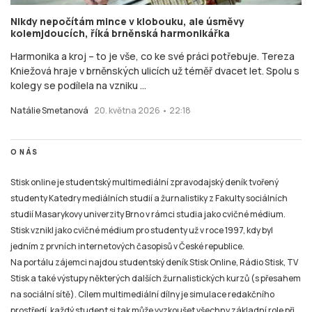
Nikdy nepočítám mince v klobouku, ale úsměvy
kolemjdoucích, říká brněnská harmonikářka
Harmonika a kroj – to je vše, co ke své práci potřebuje. Tereza
Kniežová hraje v brněnských ulicích už téměř dvacet let. Spolu s
kolegy se podílela na vzniku ...
Natálie Smetanová
20. května 2026 • 22:18
O NÁS
Stisk online je studentský multimediální zpravodajský deník tvořený
studenty Katedry mediálních studií a žurnalistiky z Fakulty sociálních
studií Masarykovy univerzity Brno v rámci studia jako cvičné médium.
Stisk vznikl jako cvičné médium pro studenty už v roce 1997, kdy byl
jedním z prvních internetových časopisů v České republice.
Na portálu zájemci najdou studentský deník Stisk Online, Rádio Stisk, TV
Stisk a také výstupy některých dalších žurnalistických kurzů (s přesahem
na sociální sítě). Cílem multimediální dílny je simulace redakčního
prostředí, každý student si tak může vyzkoušet všechny základní role při