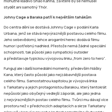
mohutné kladivo Shao Kahna, za které by se nemusel
stydět ani samotný Thór.
Johny Cage a Baraka patří k největším tahákům
Do centra dění se dostává Johnny Cage v podání Karla
Urbana, jenž se stává nejvýraznější postavou celého filmu.
Jeho sebevědomý, lehce arogantní herec dodává filmu
humor i potřebný nadhled. Přestože nemá žádné speciální
schopnosti, tak působí jako sympatický outsider
a představuje typickou vývojovou linku „from zero to hero“.
Fungují ale i další komediální momenty, především hlášky
Kana, který často působí jako nejzábavnější postava
celého filmu. Samostatnou kapitolou je vývojová linka
s Tarkatany a jejich protagonistou Barakou, který tentokrát
nepůsobí jako obyčejný vedlejší záporák, ale jako jedna
z nejvýraznějších postav celého filmu. Tvůrci mu dávají více
prostoru než v předchozích adaptacích a skrze Tarkatany