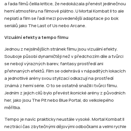
a řada filmů čelila kritice, že nedokázala přenést jedinečnou
herní atmosféru na filmové plátno. U Mortal Kombat II to ale
neplatí a film se řadí mezi povedenější adaptace po bok
seriálů jako The Last of Us nebo Arcane.
Vizuální efekty a tempo filmu
Jednou z nejsilnějších stránek filmu jsou vizuální efekty.
Souboje působí dynamičtěji než v předchozím díle a tvůrci
se nebojí výrazných barev, fantasy prostředí ani
přehnaných efektů. Film se odehrává v nápaditých lokacích
a jednotlivé arény svou stylizací odkazují na prostředí
známá z herní série. O to se ostatně snažili i tvůrci filmu.
Jedním z jejich cílů bylo převést ikonické arény z původních
her, jako jsou The Pit nebo Blue Portal, do velkolepého
měřítka.
Tempo je navíc prakticky neustále vysoké. Mortal Kombat II
neztrácí čas zbytečnými dějovými odbočkami a velmi rychle