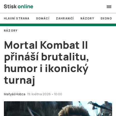
HLAVNÍ STRANA
DOMÁCÍ
ZAHRANIČÍ
NÁZORY
EKONOMI
search
NÁZORY
#
MUNI
Mortal Kombat II
#
Brno
přináší brutalitu,
#
volby
humor i ikonický
login
PŘIHLÁSIT SE
turnaj
Zapomněli jste heslo?
Založit nový účet
Matyáš Hobza
19. května 2026 • 10:00