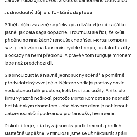
zároveň ukazují syrovost a krutost samotného Outworldu.
Jednoduchý děj, ale funkční adaptace
Příběh ničím výrazně nepřekvapí a divákovi je od začátku
jasné, jak celá sága dopadne. Troufnu si ale říct, že kvůli
příběhu do kina žádný fanoušek nepřišel. Mortal Kombat II
sází především na fanservis, rychlé tempo, brutální fatality
a odkazy na herní předlohu. A právě v tom funguje mnohem
lépe než předchozí díl.
Slabinou zůstává hlavně jednoduchý scénář a poměrně
předvídatelný vývoj děje. Některé vedlejší postavy navíc
nedostanou tolik prostoru, kolik by si zasloužily. Ani to ale
filmu výrazně neškodí, protože Mortal Kombat II se nesnaží
být hlubokým dramatem. Jeho hlavním cílem je nabídnout
zábavnou akční podívanou pro fanoušky herní série.
Diskutabilní je, zda bývají snímky podle herních předloh
skutečně úspěšné. V minulosti jsme se už několikrát spálili