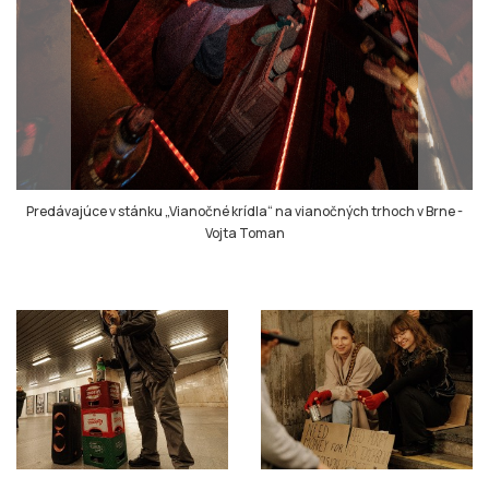
Predávajúce v stánku „Vianočné krídla“ na vianočných trhoch v Brne
-
Vojta Toman