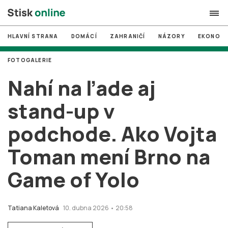
HLAVNÍ STRANA
DOMÁCÍ
ZAHRANIČÍ
NÁZORY
EKONOMI
search
FOTOGALERIE
#
MUNI
Nahí na ľade aj
#
Brno
stand-up v
#
volby
podchode. Ako Vojta
login
PŘIHLÁSIT SE
Toman mení Brno na
Zapomněli jste heslo?
Založit nový účet
Game of Yolo
Tatiana Kaletová
10. dubna 2026 • 20:58