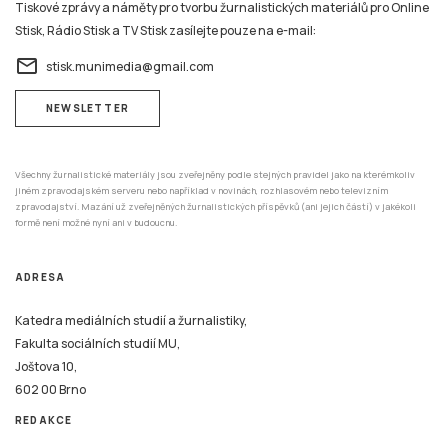
email
stisk.munimedia@gmail.com
NEWSLETTER
Všechny žurnalistické materiály jsou zveřejněny podle stejných pravidel jako na kterémkoliv
jiném zpravodajském serveru nebo například v novinách, rozhlasovém nebo televizním
zpravodajství. Mazání už zveřejněných žurnalistických příspěvků (ani jejich částí) v jakékoli
formě není možné nyní ani v budoucnu.
ADRESA
Katedra mediálních studií a žurnalistiky,
Fakulta sociálních studií MU,
Joštova 10,
602 00 Brno
REDAKCE