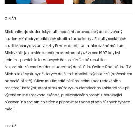
O NÁS
Stisk online je studentský multimediální zpravodajský deník tvořený
studenty Katedry mediálních studií a žurnalistiky z Fakulty sociálních
studií Masarykovy univerzity Brno v rámci studia jako cvičné médium.
Stisk vznikl jako cvičné médium pro studenty už v roce 1997, kdy byl
jedním z prvních internetových časopisů v České republice.
Na portálu zájemci najdou studentský deník Stisk Online, Rádio Stisk, TV
Stisk a také výstupy některých dalších žurnalistických kurzů (s přesahem
na sociální sítě). Cílem multimediální dílny je simulace redakčního
prostředí, každý student si tak může vyzkoušet všechny základní role při
výrobě online zpravodajského či publicistického obsahu i související
působení na sociálních sítích a připravit se tak na praxi v různých typech
médií.
TIRÁŽ
Tiskové zprávy a náměty pro tvorbu žurnalistických materiálů pro Online
Stisk, Rádio Stisk a TV Stisk zasílejte pouze na e-mail: