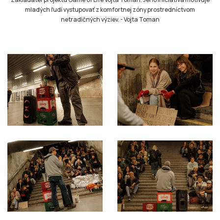
mladých ľudí vystupovať z komfortnej zóny prostredníctvom
netradičných výziev.
-
Vojta Toman