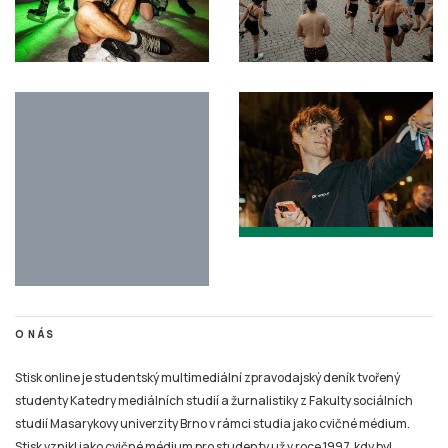
O NÁS
Stisk online je studentský multimediální zpravodajský deník tvořený
studenty Katedry mediálních studií a žurnalistiky z Fakulty sociálních
studií Masarykovy univerzity Brno v rámci studia jako cvičné médium.
Stisk vznikl jako cvičné médium pro studenty už v roce 1997, kdy byl
jedním z prvních internetových časopisů v České republice.
Na portálu zájemci najdou studentský deník Stisk Online, Rádio Stisk, TV