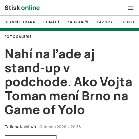
HLAVNÍ STRANA
DOMÁCÍ
ZAHRANIČÍ
NÁZORY
EKONOMI
search
FOTOGALERIE
#
MUNI
Nahí na ľade aj
#
Brno
stand-up v
#
volby
podchode. Ako Vojta
login
PŘIHLÁSIT SE
Toman mení Brno na
Zapomněli jste heslo?
Založit nový účet
Game of Yolo
Tatiana Kaletová
10. dubna 2026 • 20:58