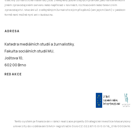
ADRESA
Katedra mediálních studií a žurnalistiky,
Fakulta sociálních studií MU,
Joštova 10,
602 00 Brno
REDAKCE
Tento systém je financován v rámci realizace projektu Strategické investice Masarykovy
univerzity do vzdělávání SIMU+ registrační číslo CZ.02.2.67/0.0/0.0/16_016/0002416.
© 2026 Stisk.Online – všechna práva vyhrazena