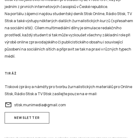
Stisk a také výstupy některých dalších žurnalistických kurzů (s přesahem
na sociální sítě). Cílem multimediální dílny je simulace redakčního
prostředí, každý student si tak může vyzkoušet všechny základní role při
výrobě online zpravodajského či publicistického obsahu i související
působení na sociálních sítích a připravit se tak na praxi v různých typech
médií.
TIRÁŽ
Tiskové zprávy a náměty pro tvorbu žurnalistických materiálů pro Online
Stisk, Rádio Stisk a TV Stisk zasílejte pouze na e-mail:
email
stisk.munimedia@gmail.com
NEWSLETTER
Všechny žurnalistické materiály jsou zveřejněny podle stejných pravidel jako na kterémkoliv
jiném zpravodajském serveru nebo například v novinách, rozhlasovém nebo televizním
zpravodajství. Mazání už zveřejněných žurnalistických příspěvků (ani jejich částí) v jakékoli
formě není možné nyní ani v budoucnu.