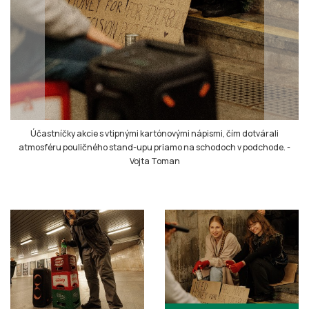
Účastníčky akcie s vtipnými kartónovými nápismi, čím dotvárali
atmosféru pouličného stand-upu priamo na schodoch v podchode.
-
Vojta Toman