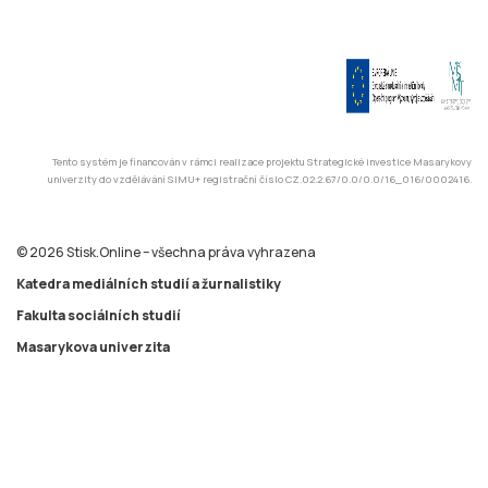
Tento systém je financován v rámci realizace projektu Strategické investice Masarykovy
univerzity do vzdělávání SIMU+ registrační číslo CZ.02.2.67/0.0/0.0/16_016/0002416.
© 2026 Stisk.Online – všechna práva vyhrazena
Katedra mediálních studií a žurnalistiky
Fakulta sociálních studií
Masarykova univerzita