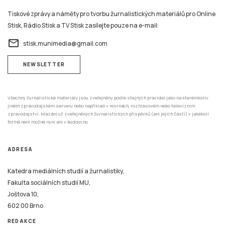
Tiskové zprávy a náměty pro tvorbu žurnalistických materiálů pro Online
Stisk, Rádio Stisk a TV Stisk zasílejte pouze na e-mail:
email
stisk.munimedia@gmail.com
NEWSLETTER
Všechny žurnalistické materiály jsou zveřejněny podle stejných pravidel jako na kterémkoliv
jiném zpravodajském serveru nebo například v novinách, rozhlasovém nebo televizním
zpravodajství. Mazání už zveřejněných žurnalistických příspěvků (ani jejich částí) v jakékoli
formě není možné nyní ani v budoucnu.
ADRESA
Katedra mediálních studií a žurnalistiky,
Fakulta sociálních studií MU,
Joštova 10,
602 00 Brno
REDAKCE