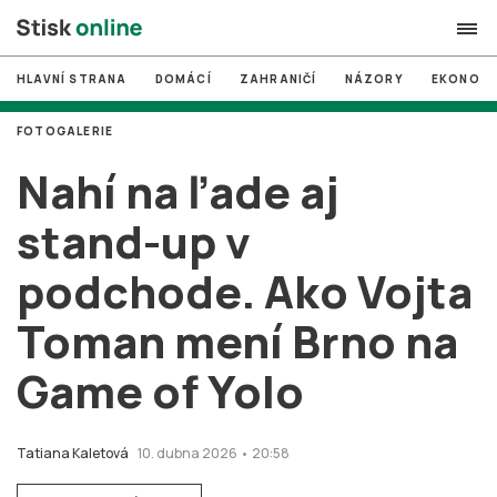
HLAVNÍ STRANA
DOMÁCÍ
ZAHRANIČÍ
NÁZORY
EKONOMI
search
FOTOGALERIE
#
MUNI
Nahí na ľade aj
#
Brno
stand-up v
#
volby
podchode. Ako Vojta
login
PŘIHLÁSIT SE
Toman mení Brno na
Zapomněli jste heslo?
Založit nový účet
Game of Yolo
Tatiana Kaletová
10. dubna 2026 • 20:58