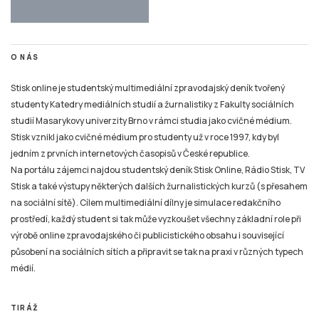
O NÁS
Stisk online je studentský multimediální zpravodajský deník tvořený
studenty Katedry mediálních studií a žurnalistiky z Fakulty sociálních
studií Masarykovy univerzity Brno v rámci studia jako cvičné médium.
Stisk vznikl jako cvičné médium pro studenty už v roce 1997, kdy byl
jedním z prvních internetových časopisů v České republice.
Na portálu zájemci najdou studentský deník Stisk Online, Rádio Stisk, TV
Stisk a také výstupy některých dalších žurnalistických kurzů (s přesahem
na sociální sítě). Cílem multimediální dílny je simulace redakčního
prostředí, každý student si tak může vyzkoušet všechny základní role při
výrobě online zpravodajského či publicistického obsahu i související
působení na sociálních sítích a připravit se tak na praxi v různých typech
médií.
TIRÁŽ