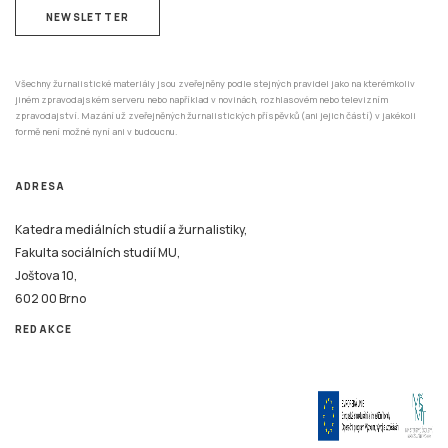
NEWSLETTER
Všechny žurnalistické materiály jsou zveřejněny podle stejných pravidel jako na kterémkoliv
jiném zpravodajském serveru nebo například v novinách, rozhlasovém nebo televizním
zpravodajství. Mazání už zveřejněných žurnalistických příspěvků (ani jejich částí) v jakékoli
formě není možné nyní ani v budoucnu.
ADRESA
Katedra mediálních studií a žurnalistiky,
Fakulta sociálních studií MU,
Joštova 10,
602 00 Brno
REDAKCE