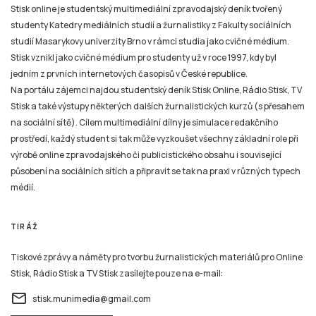
Stisk online je studentský multimediální zpravodajský deník tvořený
studenty Katedry mediálních studií a žurnalistiky z Fakulty sociálních
studií Masarykovy univerzity Brno v rámci studia jako cvičné médium.
Stisk vznikl jako cvičné médium pro studenty už v roce 1997, kdy byl
jedním z prvních internetových časopisů v České republice.
Na portálu zájemci najdou studentský deník Stisk Online, Rádio Stisk, TV
Stisk a také výstupy některých dalších žurnalistických kurzů (s přesahem
na sociální sítě). Cílem multimediální dílny je simulace redakčního
prostředí, každý student si tak může vyzkoušet všechny základní role při
výrobě online zpravodajského či publicistického obsahu i související
působení na sociálních sítích a připravit se tak na praxi v různých typech
médií.
TIRÁŽ
Tiskové zprávy a náměty pro tvorbu žurnalistických materiálů pro Online
Stisk, Rádio Stisk a TV Stisk zasílejte pouze na e-mail:
email
stisk.munimedia@gmail.com