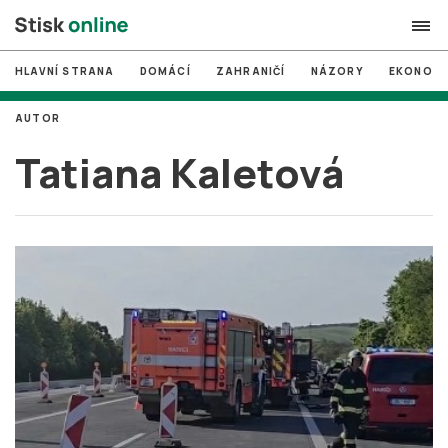
HLAVNÍ STRANA
DOMÁCÍ
ZAHRANIČÍ
NÁZORY
EKONOMI
search
AUTOR
#
MUNI
Tatiana Kaletová
#
Brno
#
volby
login
PŘIHLÁSIT SE
Zapomněli jste heslo?
Založit nový účet