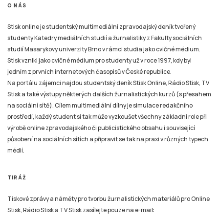
O NÁS
Stisk online je studentský multimediální zpravodajský deník tvořený
studenty Katedry mediálních studií a žurnalistiky z Fakulty sociálních
studií Masarykovy univerzity Brno v rámci studia jako cvičné médium.
Stisk vznikl jako cvičné médium pro studenty už v roce 1997, kdy byl
jedním z prvních internetových časopisů v České republice.
Na portálu zájemci najdou studentský deník Stisk Online, Rádio Stisk, TV
Stisk a také výstupy některých dalších žurnalistických kurzů (s přesahem
na sociální sítě). Cílem multimediální dílny je simulace redakčního
prostředí, každý student si tak může vyzkoušet všechny základní role při
výrobě online zpravodajského či publicistického obsahu i související
působení na sociálních sítích a připravit se tak na praxi v různých typech
médií.
TIRÁŽ
Tiskové zprávy a náměty pro tvorbu žurnalistických materiálů pro Online
Stisk, Rádio Stisk a TV Stisk zasílejte pouze na e-mail: