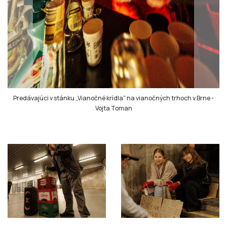
Predávajúci v stánku „Vianočné krídla“ na vianočných trhoch v Brne
-
Vojta Toman