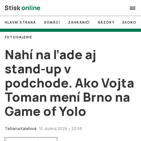
HLAVNÍ STRANA
DOMÁCÍ
ZAHRANIČÍ
NÁZORY
EKONOMI
search
FOTOGALERIE
#
MUNI
Nahí na ľade aj
#
Brno
stand-up v
#
volby
podchode. Ako Vojta
login
PŘIHLÁSIT SE
Toman mení Brno na
Zapomněli jste heslo?
Založit nový účet
Game of Yolo
Tatiana Kaletová
10. dubna 2026 • 20:58