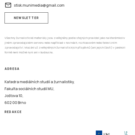
email
stisk.munimedia@gmail.com
NEWSLETTER
Všechny žurnalistické materiály jsou zveřejněny podle stejných pravidel jako na kterémkoliv
jiném zpravodajském serveru nebo například v novinách, rozhlasovém nebo televizním
zpravodajství. Mazání už zveřejněných žurnalistických příspěvků (ani jejich částí) v jakékoli
formě není možné nyní ani v budoucnu.
ADRESA
Katedra mediálních studií a žurnalistiky,
Fakulta sociálních studií MU,
Joštova 10,
602 00 Brno
REDAKCE