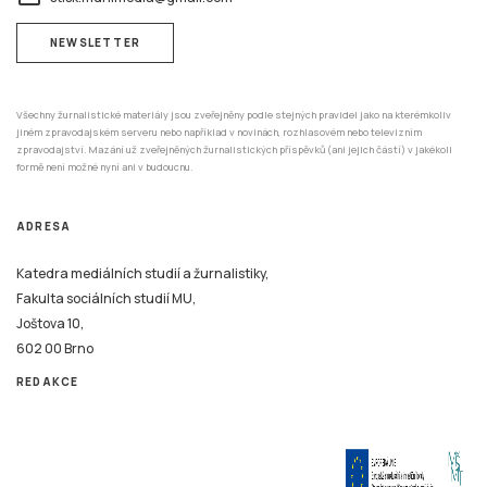
NEWSLETTER
Všechny žurnalistické materiály jsou zveřejněny podle stejných pravidel jako na kterémkoliv
jiném zpravodajském serveru nebo například v novinách, rozhlasovém nebo televizním
zpravodajství. Mazání už zveřejněných žurnalistických příspěvků (ani jejich částí) v jakékoli
formě není možné nyní ani v budoucnu.
ADRESA
Katedra mediálních studií a žurnalistiky,
Fakulta sociálních studií MU,
Joštova 10,
602 00 Brno
REDAKCE