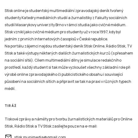
Stisk online je studentský multimediální zpravodajský deník tvořený
studenty Katedry mediálních studií a žurnalistiky z Fakulty sociálních
studií Masarykovy univerzity Brno v rámci studia jako cvičné médium.
Stisk vznikl jako cvičné médium pro studenty už v roce 1997, kdy byl
jedním z prvních internetových časopisů v České republice.
Na portálu zájemci najdou studentský deník Stisk Online, Rádio Stisk, TV
Stisk a také výstupy některých dalších žurnalistických kurzů (s přesahem
na sociální sítě). Cílem multimediální dílny je simulace redakčního
prostředí, každý student si tak může vyzkoušet všechny základní role při
výrobě online zpravodajského či publicistického obsahu i související
působení na sociálních sítích a připravit se tak na praxi v různých typech
médií.
TIRÁŽ
Tiskové zprávy a náměty pro tvorbu žurnalistických materiálů pro Online
Stisk, Rádio Stisk a TV Stisk zasílejte pouze na e-mail:
email
stisk.munimedia@gmail.com