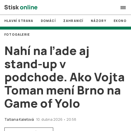
HLAVNÍ STRANA
DOMÁCÍ
ZAHRANIČÍ
NÁZORY
EKONOMI
search
FOTOGALERIE
#
MUNI
Nahí na ľade aj
#
Brno
stand-up v
#
volby
podchode. Ako Vojta
login
PŘIHLÁSIT SE
Toman mení Brno na
Zapomněli jste heslo?
Založit nový účet
Game of Yolo
Tatiana Kaletová
10. dubna 2026 • 20:58