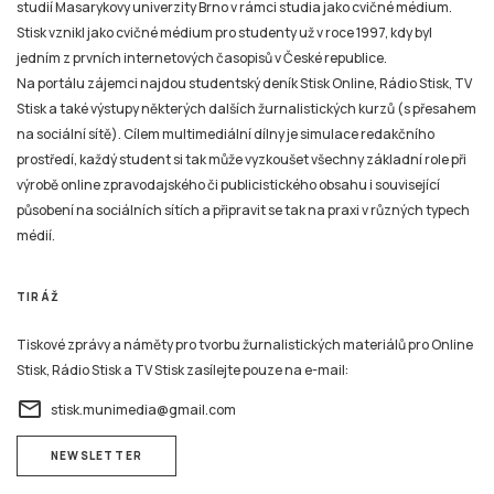
studií Masarykovy univerzity Brno v rámci studia jako cvičné médium.
Stisk vznikl jako cvičné médium pro studenty už v roce 1997, kdy byl
jedním z prvních internetových časopisů v České republice.
Na portálu zájemci najdou studentský deník Stisk Online, Rádio Stisk, TV
Stisk a také výstupy některých dalších žurnalistických kurzů (s přesahem
na sociální sítě). Cílem multimediální dílny je simulace redakčního
prostředí, každý student si tak může vyzkoušet všechny základní role při
výrobě online zpravodajského či publicistického obsahu i související
působení na sociálních sítích a připravit se tak na praxi v různých typech
médií.
TIRÁŽ
Tiskové zprávy a náměty pro tvorbu žurnalistických materiálů pro Online
Stisk, Rádio Stisk a TV Stisk zasílejte pouze na e-mail:
email
stisk.munimedia@gmail.com
NEWSLETTER