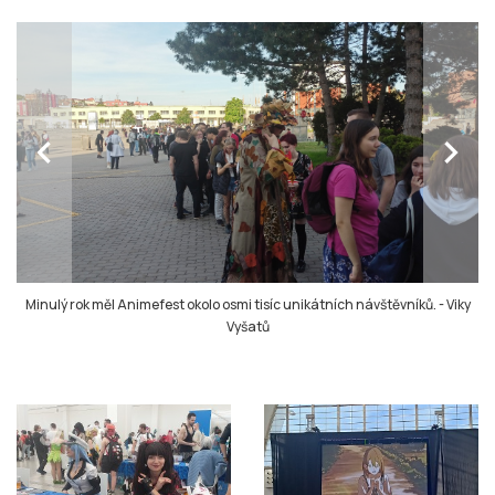
chevron_left
chevron_right
Minulý rok měl Animefest okolo osmi tisíc unikátních návštěvníků.
-
Viky
Vyšatů