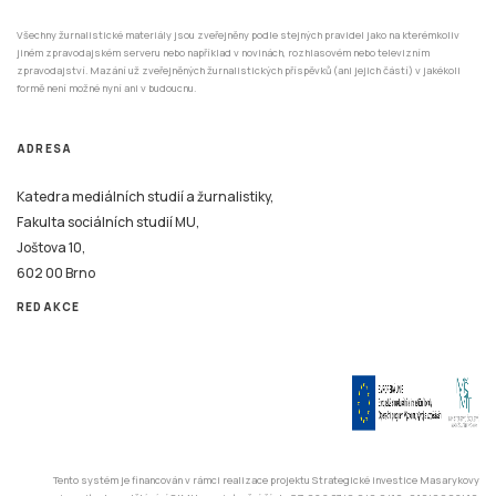
Všechny žurnalistické materiály jsou zveřejněny podle stejných pravidel jako na kterémkoliv
jiném zpravodajském serveru nebo například v novinách, rozhlasovém nebo televizním
zpravodajství. Mazání už zveřejněných žurnalistických příspěvků (ani jejich částí) v jakékoli
formě není možné nyní ani v budoucnu.
ADRESA
Katedra mediálních studií a žurnalistiky,
Fakulta sociálních studií MU,
Joštova 10,
602 00 Brno
REDAKCE
Tento systém je financován v rámci realizace projektu Strategické investice Masarykovy