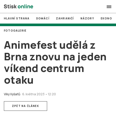
HLAVNÍ STRANA
DOMÁCÍ
ZAHRANIČÍ
NÁZORY
EKONOMI
search
FOTOGALERIE
#
MUNI
Animefest udělá z
#
Brno
Brna znovu na jeden
#
volby
víkend centrum
login
PŘIHLÁSIT SE
otaku
Zapomněli jste heslo?
Založit nový účet
Viky Vyšatů
6. května 2023 • 12:20
ZPĚT NA ČLÁNEK