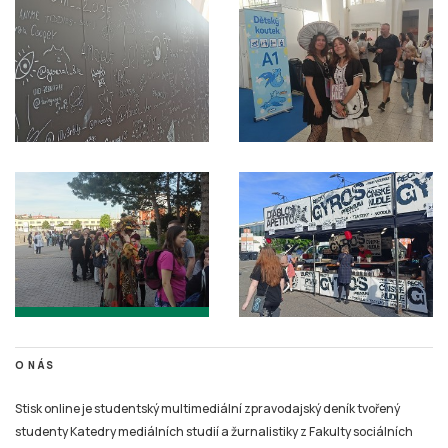
O NÁS
Stisk online je studentský multimediální zpravodajský deník tvořený
studenty Katedry mediálních studií a žurnalistiky z Fakulty sociálních