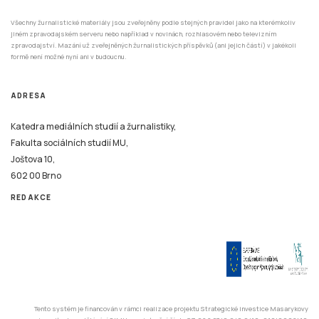
Všechny žurnalistické materiály jsou zveřejněny podle stejných pravidel jako na kterémkoliv
jiném zpravodajském serveru nebo například v novinách, rozhlasovém nebo televizním
zpravodajství. Mazání už zveřejněných žurnalistických příspěvků (ani jejich částí) v jakékoli
formě není možné nyní ani v budoucnu.
ADRESA
Katedra mediálních studií a žurnalistiky,
Fakulta sociálních studií MU,
Joštova 10,
602 00 Brno
REDAKCE
Tento systém je financován v rámci realizace projektu Strategické investice Masarykovy