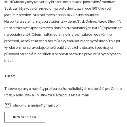
studií Masarykovy univerzity Brno v rámci studia jako cvičné médium.
Stisk vznikl jako cvičné médium pro studenty už v roce 1997, kdy byl
jedním z prvních internetových časopisů v České republice.
Na portálu zájemci najdou studentský deník Stisk Online, Rádio Stisk, TV
Stisk a také výstupy některých dalších žurnalistických kurzů (s přesahem
na sociální sítě). Cílem multimediální dílny je simulace redakčního
prostředí, každý student si tak může vyzkoušet všechny základní role při
výrobě online zpravodajského či publicistického obsahu i související
působení na sociálních sítích a připravit se tak na praxi v různých typech
médií.
TIRÁŽ
Tiskové zprávy a náměty pro tvorbu žurnalistických materiálů pro Online
Stisk, Rádio Stisk a TV Stisk zasílejte pouze na e-mail:
email
stisk.munimedia@gmail.com
NEWSLETTER