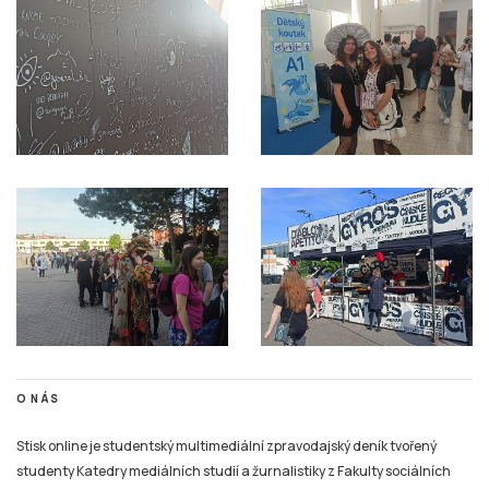
O NÁS
Stisk online je studentský multimediální zpravodajský deník tvořený
studenty Katedry mediálních studií a žurnalistiky z Fakulty sociálních