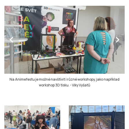
chevron_left
chevron_right
Na Animefestu je možné navštívit i různé workshopy, jako například
workshop 3D tisku.
-
Viky Vyšatů