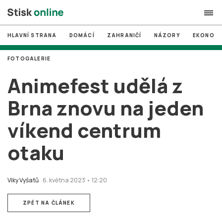
HLAVNÍ STRANA
DOMÁCÍ
ZAHRANIČÍ
NÁZORY
EKONOMI
search
FOTOGALERIE
#
MUNI
Animefest udělá z
#
Brno
Brna znovu na jeden
#
volby
víkend centrum
login
PŘIHLÁSIT SE
otaku
Zapomněli jste heslo?
Založit nový účet
Viky Vyšatů
6. května 2023 • 12:20
ZPĚT NA ČLÁNEK