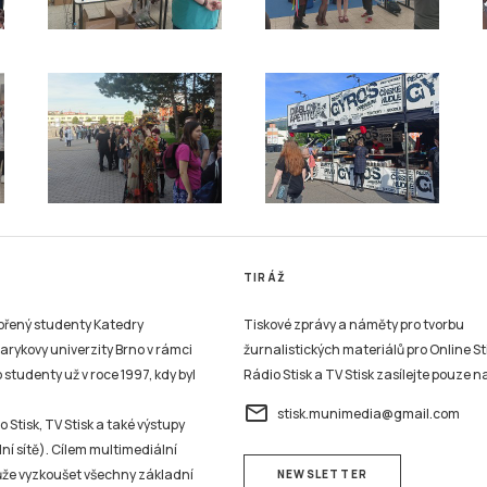
TIRÁŽ
vořený studenty Katedry
Tiskové zprávy a náměty pro tvorbu
sarykovy univerzity Brno v rámci
žurnalistických materiálů pro Online St
studenty už v roce 1997, kdy byl
Rádio Stisk a TV Stisk zasílejte pouze n
email
stisk.munimedia@gmail.com
 Stisk, TV Stisk a také výstupy
ní sítě). Cílem multimediální
může vyzkoušet všechny základní
NEWSLETTER