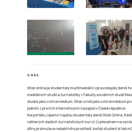
O NÁS
Stisk online je studentský multimediální zpravodajský deník t
mediálních studií a žurnalistiky z Fakulty sociálních studií Ma
studia jako cvičné médium. Stisk vznikl jako cvičné médium pro 
jedním z prvních internetových časopisů v České republice.
Na portálu zájemci najdou studentský deník Stisk Online, Rádio
některých dalších žurnalistických kurzů (s přesahem na sociál
dílny je simulace redakčního prostředí, každý student si tak 