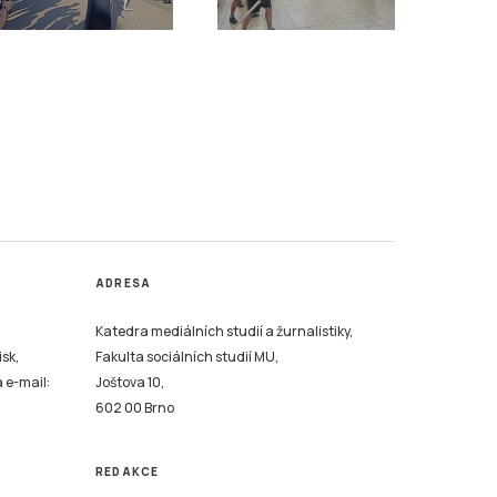
ADRESA
Katedra mediálních studií a žurnalistiky,
isk,
Fakulta sociálních studií MU,
a e-mail:
Joštova 10,
602 00 Brno
REDAKCE