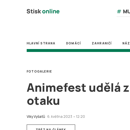
#
MU
HLAVNÍ STRANA
DOMÁCÍ
ZAHRANIČÍ
NÁ
FOTOGALERIE
Animefest udělá z
otaku
Viky Vyšatů
6. května 2023 • 12:20
ZPĚT NA ČLÁNEK