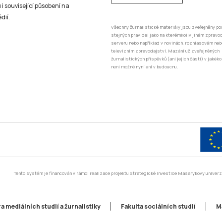
 i související působení na
dií.
Všechny žurnalistické materiály jsou zveřejněny po
stejných pravidel jako na kterémkoliv jiném zprav
serveru nebo například v novinách, rozhlasovém neb
televizním zpravodajství. Mazání už zveřejněných
žurnalistických příspěvků (ani jejich částí) v jakéko
není možné nyní ani v budoucnu.
Tento systém je financován v rámci realizace projektu Strategické investice Masarykovy unive
a mediálních studií a žurnalistiky
Fakulta sociálních studií
M