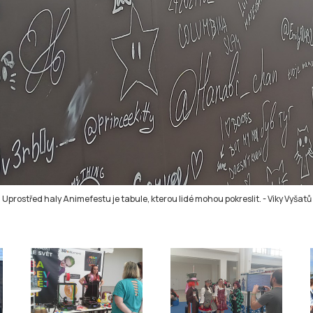
Uprostřed haly Animefestu je tabule, kterou lidé mohou pokreslit.
-
Viky Vyšatů