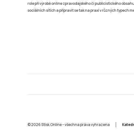
role při výrobě online zpravodajského či publicistického obsahu
sociálních sítích a připravit se tak na praxi v různých typech mé
© 2026 Stisk.Online – všechna práva vyhrazena
Katedr