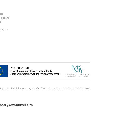
dle
odajském
o
li formě
rzity do vzdělávání SIMU+ registrační číslo CZ.02.2.67/0.0/0.0/16_016/0002416.
asarykova univerzita