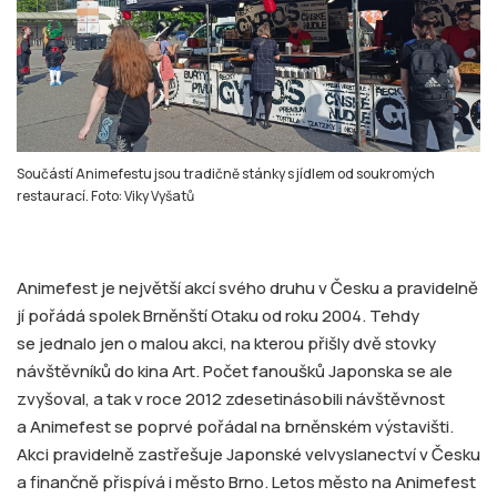
Součástí Animefestu jsou tradičně stánky s jídlem od soukromých
restaurací. Foto: Viky Vyšatů
Animefest je největší akcí svého druhu v Česku a pravidelně
jí pořádá spolek Brněnští Otaku od roku 2004. Tehdy
se jednalo jen o malou akci, na kterou přišly dvě stovky
návštěvníků do kina Art. Počet fanoušků Japonska se ale
zvyšoval, a tak v roce 2012 zdesetinásobili návštěvnost
a Animefest se poprvé pořádal na brněnském výstavišti.
Akci pravidelně zastřešuje Japonské velvyslanectví v Česku
a finančně přispívá i město Brno. Letos město na Animefest