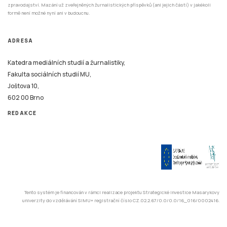
zpravodajství. Mazání už zveřejněných žurnalistických příspěvků (ani jejich částí) v jakékoli
formě není možné nyní ani v budoucnu.
ADRESA
Katedra mediálních studií a žurnalistiky,
Fakulta sociálních studií MU,
Joštova 10,
602 00 Brno
REDAKCE
Tento systém je financován v rámci realizace projektu Strategické investice Masarykovy
univerzity do vzdělávání SIMU+ registrační číslo CZ.02.2.67/0.0/0.0/16_016/0002416.