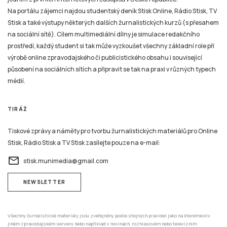
Na portálu zájemci najdou studentský deník Stisk Online, Rádio Stisk, TV
Stisk a také výstupy některých dalších žurnalistických kurzů (s přesahem
na sociální sítě). Cílem multimediální dílny je simulace redakčního
prostředí, každý student si tak může vyzkoušet všechny základní role při
výrobě online zpravodajského či publicistického obsahu i související
působení na sociálních sítích a připravit se tak na praxi v různých typech
médií.
TIRÁŽ
Tiskové zprávy a náměty pro tvorbu žurnalistických materiálů pro Online
Stisk, Rádio Stisk a TV Stisk zasílejte pouze na e-mail:
email
stisk.munimedia@gmail.com
NEWSLETTER
Všechny žurnalistické materiály jsou zveřejněny podle stejných pravidel jako na kterémkoliv
jiném zpravodajském serveru nebo například v novinách, rozhlasovém nebo televizním