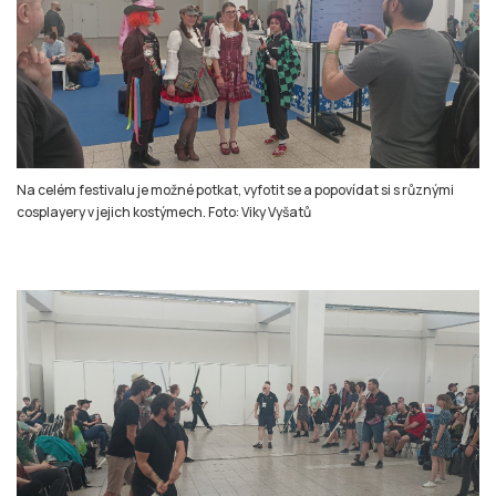
Na celém festivalu je možné potkat, vyfotit se a popovídat si s různými
cosplayery v jejich kostýmech. Foto: Viky Vyšatů