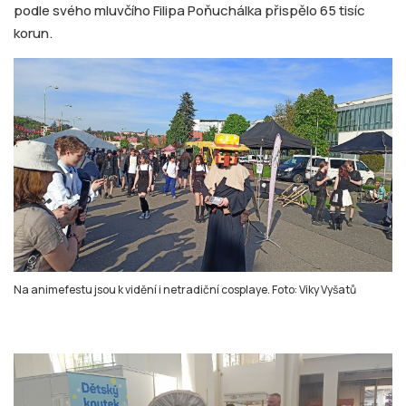
podle svého mluvčího Filipa Poňuchálka přispělo 65 tisíc
korun.
Na animefestu jsou k vidění i netradiční cosplaye. Foto: Viky Vyšatů