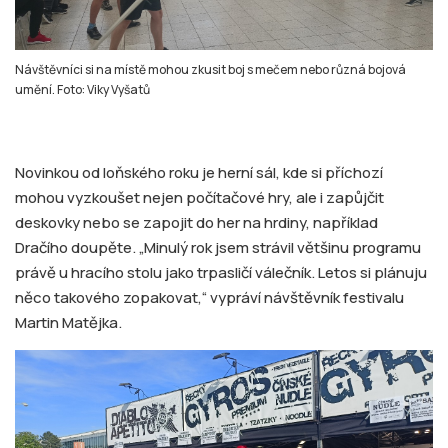
Návštěvníci si na místě mohou zkusit boj s mečem nebo různá bojová
umění. Foto: Viky Vyšatů
Novinkou od loňského roku je herní sál, kde si příchozí
mohou vyzkoušet nejen počítačové hry, ale i zapůjčit
deskovky nebo se zapojit do her na hrdiny, například
Dračího doupěte. „Minulý rok jsem strávil většinu programu
právě u hracího stolu jako trpasličí válečník. Letos si plánuju
něco takového zopakovat,“ vypráví návštěvník festivalu
Martin Matějka.