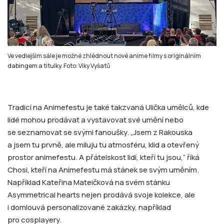
Ve vedlejším sále je možné zhlédnout nové anime filmy s originálním
dabingem a titulky. Foto: Viky Vyšatů
Tradicí na Animefestu je také takzvaná Ulička umělců, kde
lidé mohou prodávat a vystavovat své umění nebo
se seznamovat se svými fanoušky. „Jsem z Rakouska
a jsem tu prvně, ale miluju tu atmosféru, klid a otevřený
prostor animefestu. A přátelskost lidí, kteří tu jsou,“ říká
Chosi, kteří na Animefestu má stánek se svým uměním.
Například Kateřina Mateičková na svém stánku
Asymmetrical hearts nejen prodává svoje kolekce, ale
i domlouvá personalizované zakázky, například
pro cosplayery.