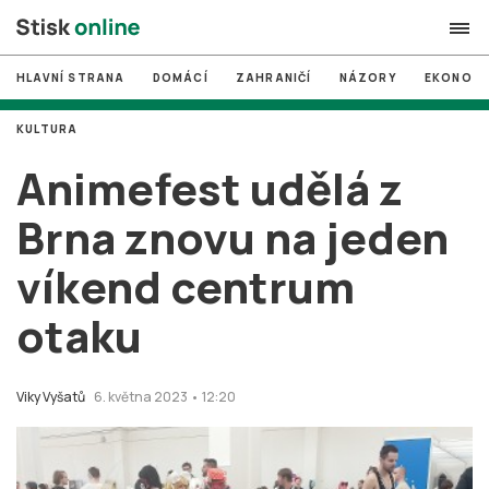
HLAVNÍ STRANA
DOMÁCÍ
ZAHRANIČÍ
NÁZORY
EKONOMI
search
KULTURA
#
MUNI
Animefest udělá z
#
Brno
Brna znovu na jeden
#
volby
víkend centrum
login
PŘIHLÁSIT SE
otaku
Zapomněli jste heslo?
Založit nový účet
Viky Vyšatů
6. května 2023 • 12:20