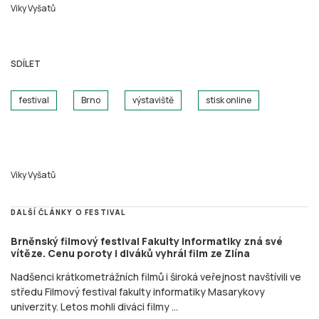
Viky Vyšatů
SDÍLET
festival
Brno
výstaviště
stisk online
Viky Vyšatů
DALŠÍ ČLÁNKY O FESTIVAL
Brněnský filmový festival Fakulty informatiky zná své
vítěze. Cenu poroty i diváků vyhrál film ze Zlína
Nadšenci krátkometrážních filmů i široká veřejnost navštívili ve
středu Filmový festival fakulty informatiky Masarykovy
univerzity. Letos mohli diváci filmy ...