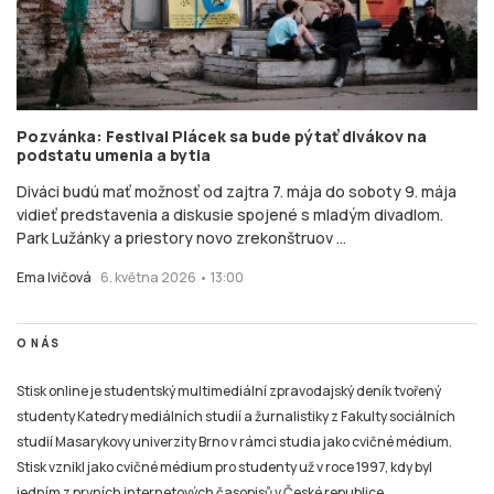
Pozvánka: Festival Plácek sa bude pýtať divákov na
podstatu umenia a bytia
Diváci budú mať možnosť od zajtra 7. mája do soboty 9. mája
vidieť predstavenia a diskusie spojené s mladým divadlom.
Park Lužánky a priestory novo zrekonštruov ...
Ema Ivičová
6. května 2026 • 13:00
O NÁS
Stisk online je studentský multimediální zpravodajský deník tvořený
studenty Katedry mediálních studií a žurnalistiky z Fakulty sociálních
studií Masarykovy univerzity Brno v rámci studia jako cvičné médium.
Stisk vznikl jako cvičné médium pro studenty už v roce 1997, kdy byl
jedním z prvních internetových časopisů v České republice.