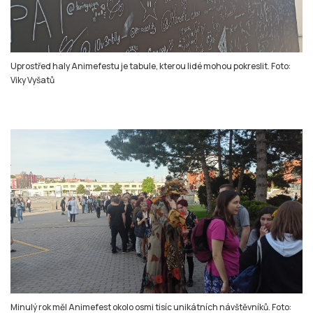
Uprostřed haly Animefestu je tabule, kterou lidé mohou pokreslit. Foto:
Viky Vyšatů
Minulý rok měl Animefest okolo osmi tisíc unikátních návštěvníků. Foto: