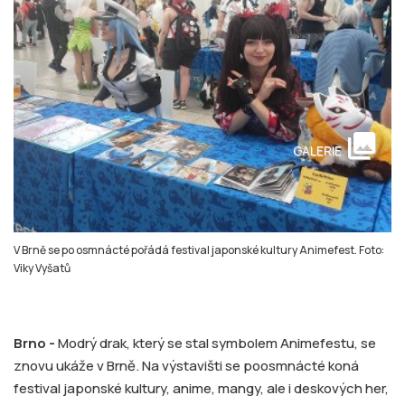
collections
GALERIE
V Brně se po osmnácté pořádá festival japonské kultury Animefest. Foto:
Viky Vyšatů
Brno -
Modrý drak, který se stal symbolem Animefestu, se
znovu ukáže v Brně. Na výstavišti se poosmnácté koná
festival japonské kultury, anime, mangy, ale i deskových her,