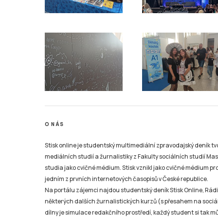
O NÁS
Stisk online je studentský multimediální zpravodajský deník t
mediálních studií a žurnalistiky z Fakulty sociálních studií Ma
studia jako cvičné médium. Stisk vznikl jako cvičné médium pro 
jedním z prvních internetových časopisů v České republice.
Na portálu zájemci najdou studentský deník Stisk Online, Rádio
některých dalších žurnalistických kurzů (s přesahem na sociál
dílny je simulace redakčního prostředí, každý student si tak 