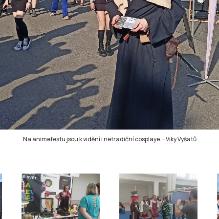
Na animefestu jsou k vidění i netradiční cosplaye.
-
Viky Vyšatů