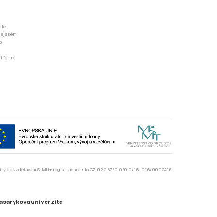
dle
odajském
o
li formě
rzity do vzdělávání SIMU+ registrační číslo CZ.02.2.67/0.0/0.0/16_016/0002416.
asarykova univerzita