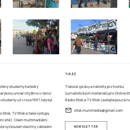
TIRÁŽ
vořený studenty Katedry
Tiskové zprávy a náměty pro tvorbu
sarykovy univerzity Brno v rámci
žurnalistických materiálů pro Online St
studenty už v roce 1997, kdy byl
Rádio Stisk a TV Stisk zasílejte pouze n
email
stisk.munimedia@gmail.com
 Stisk, TV Stisk a také výstupy
ní sítě). Cílem multimediální
může vyzkoušet všechny základní
NEWSLETTER