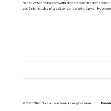
role při výrobě online zpravodajského či publicistického obsahu
sociálních sítích a připravit se tak na praxi v různých typech mé
© 2026 Stisk.Online – všechna práva vyhrazena
Katedr