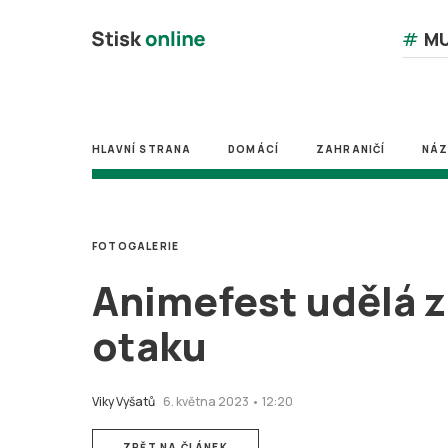
#
MU
HLAVNÍ STRANA
DOMÁCÍ
ZAHRANIČÍ
NÁ
FOTOGALERIE
Animefest udělá z
otaku
Viky Vyšatů
6. května 2023 • 12:20
ZPĚT NA ČLÁNEK