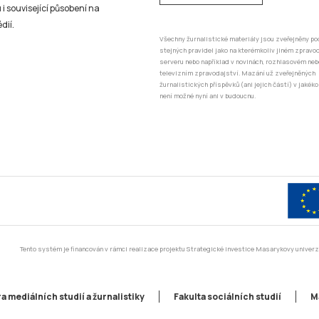
 i související působení na
dií.
Všechny žurnalistické materiály jsou zveřejněny po
stejných pravidel jako na kterémkoliv jiném zprav
serveru nebo například v novinách, rozhlasovém neb
televizním zpravodajství. Mazání už zveřejněných
žurnalistických příspěvků (ani jejich částí) v jakéko
není možné nyní ani v budoucnu.
Tento systém je financován v rámci realizace projektu Strategické investice Masarykovy unive
a mediálních studií a žurnalistiky
Fakulta sociálních studií
M