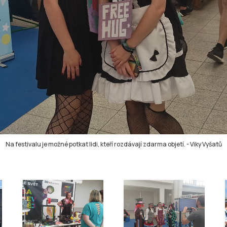
Na festivalu je možné potkat lidi, kteří rozdávají zdarma objetí.
-
Viky Vyšatů