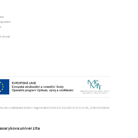
dle
odajském
o
li formě
rzity do vzdělávání SIMU+ registrační číslo CZ.02.2.67/0.0/0.0/16_016/0002416.
asarykova univerzita