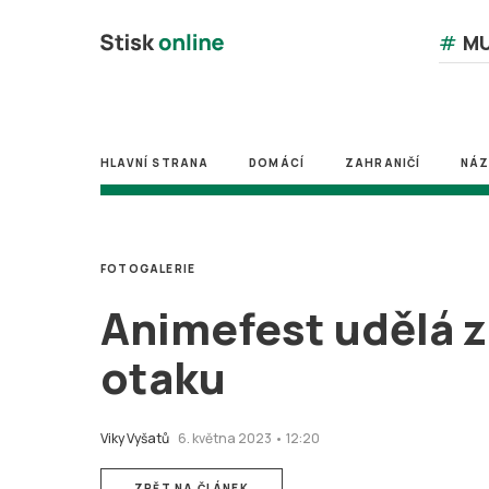
#
MU
HLAVNÍ STRANA
DOMÁCÍ
ZAHRANIČÍ
NÁ
FOTOGALERIE
Animefest udělá z
otaku
Viky Vyšatů
6. května 2023 • 12:20
ZPĚT NA ČLÁNEK