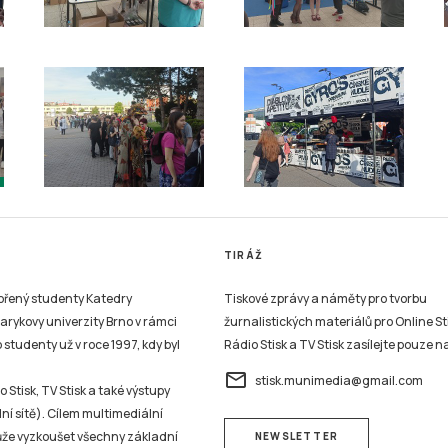
TIRÁŽ
vořený studenty Katedry
Tiskové zprávy a náměty pro tvorbu
sarykovy univerzity Brno v rámci
žurnalistických materiálů pro Online St
studenty už v roce 1997, kdy byl
Rádio Stisk a TV Stisk zasílejte pouze n
email
stisk.munimedia@gmail.com
 Stisk, TV Stisk a také výstupy
ní sítě). Cílem multimediální
může vyzkoušet všechny základní
NEWSLETTER