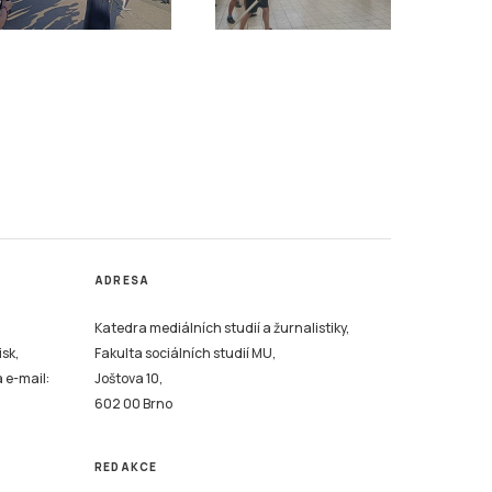
ADRESA
Katedra mediálních studií a žurnalistiky,
isk,
Fakulta sociálních studií MU,
a e-mail:
Joštova 10,
602 00 Brno
REDAKCE