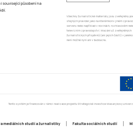
 i související působení na
dií.
Všechny žurnalistické materiály jsou zveřejněny po
stejných pravidel jako na kterémkoliv jiném zprav
serveru nebo například v novinách, rozhlasovém neb
televizním zpravodajství. Mazání už zveřejněných
žurnalistických příspěvků (ani jejich částí) v jakéko
není možné nyní ani v budoucnu.
Tento systém je financován v rámci realizace projektu Strategické investice Masarykovy unive
a mediálních studií a žurnalistiky
Fakulta sociálních studií
M