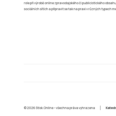
role při výrobě online zpravodajského či publicistického obsahu
sociálních sítích a připravit se tak na praxi v různých typech mé
© 2026 Stisk.Online – všechna práva vyhrazena
Katedr