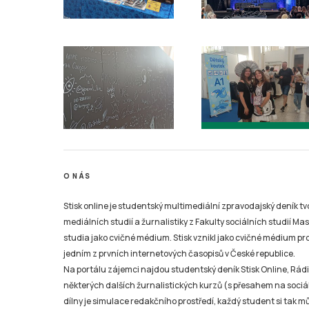
O NÁS
Stisk online je studentský multimediální zpravodajský deník t
mediálních studií a žurnalistiky z Fakulty sociálních studií Ma
studia jako cvičné médium. Stisk vznikl jako cvičné médium pro 
jedním z prvních internetových časopisů v České republice.
Na portálu zájemci najdou studentský deník Stisk Online, Rádio
některých dalších žurnalistických kurzů (s přesahem na sociál
dílny je simulace redakčního prostředí, každý student si tak 