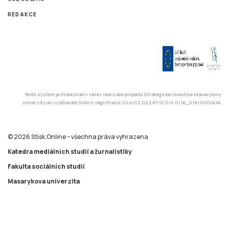
REDAKCE
Tento systém je financován v rámci realizace projektu Strategické investice Masarykovy
univerzity do vzdělávání SIMU+ registrační číslo CZ.02.2.67/0.0/0.0/16_016/0002416.
© 2026 Stisk.Online – všechna práva vyhrazena
Katedra mediálních studií a žurnalistiky
Fakulta sociálních studií
Masarykova univerzita