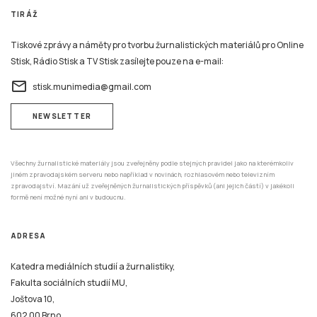
TIRÁŽ
Tiskové zprávy a náměty pro tvorbu žurnalistických materiálů pro Online
Stisk, Rádio Stisk a TV Stisk zasílejte pouze na e-mail:
email
stisk.munimedia@gmail.com
NEWSLETTER
Všechny žurnalistické materiály jsou zveřejněny podle stejných pravidel jako na kterémkoliv
jiném zpravodajském serveru nebo například v novinách, rozhlasovém nebo televizním
zpravodajství. Mazání už zveřejněných žurnalistických příspěvků (ani jejich částí) v jakékoli
formě není možné nyní ani v budoucnu.
ADRESA
Katedra mediálních studií a žurnalistiky,
Fakulta sociálních studií MU,
Joštova 10,
602 00 Brno