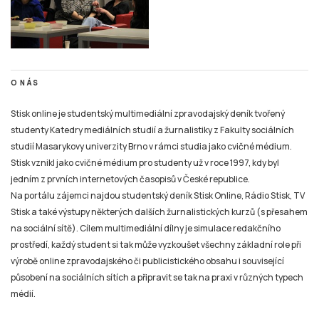
O NÁS
Stisk online je studentský multimediální zpravodajský deník tvořený
studenty Katedry mediálních studií a žurnalistiky z Fakulty sociálních
studií Masarykovy univerzity Brno v rámci studia jako cvičné médium.
Stisk vznikl jako cvičné médium pro studenty už v roce 1997, kdy byl
jedním z prvních internetových časopisů v České republice.
Na portálu zájemci najdou studentský deník Stisk Online, Rádio Stisk, TV
Stisk a také výstupy některých dalších žurnalistických kurzů (s přesahem
na sociální sítě). Cílem multimediální dílny je simulace redakčního
prostředí, každý student si tak může vyzkoušet všechny základní role při
výrobě online zpravodajského či publicistického obsahu i související
působení na sociálních sítích a připravit se tak na praxi v různých typech
médií.