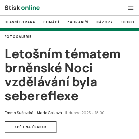
HLAVNÍ STRANA
DOMÁCÍ
ZAHRANIČÍ
NÁZORY
EKONOMI
search
FOTOGALERIE
#
MUNI
Letošním tématem
#
Brno
brněnské Noci
#
volby
vzdělávání byla
login
PŘIHLÁSIT SE
sebereflexe
Zapomněli jste heslo?
Založit nový účet
Emma Sušovská,
Marie Golková
11. dubna 2025 • 18:00
ZPĚT NA ČLÁNEK