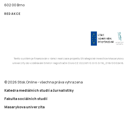
602 00 Brno
REDAKCE
Tento systém je financován v rámci realizace projektu Strategické investice Masarykovy
univerzity do vzdělávání SIMU+ registrační číslo CZ.02.2.67/0.0/0.0/16_016/0002416.
© 2026 Stisk.Online – všechna práva vyhrazena
Katedra mediálních studií a žurnalistiky
Fakulta sociálních studií
Masarykova univerzita