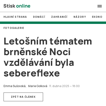
HLAVNÍ STRANA
DOMÁCÍ
ZAHRANIČÍ
NÁZORY
EKONOMI
search
FOTOGALERIE
#
MUNI
Letošním tématem
#
Brno
brněnské Noci
#
volby
vzdělávání byla
login
PŘIHLÁSIT SE
sebereflexe
Zapomněli jste heslo?
Založit nový účet
Emma Sušovská,
Marie Golková
11. dubna 2025 • 18:00
ZPĚT NA ČLÁNEK