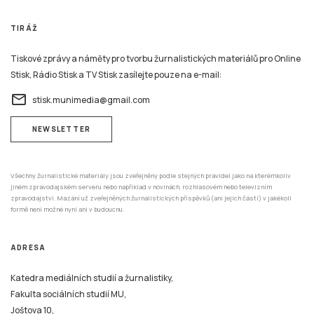
TIRÁŽ
Tiskové zprávy a náměty pro tvorbu žurnalistických materiálů pro Online
Stisk, Rádio Stisk a TV Stisk zasílejte pouze na e-mail:
email
stisk.munimedia@gmail.com
NEWSLETTER
Všechny žurnalistické materiály jsou zveřejněny podle stejných pravidel jako na kterémkoliv
jiném zpravodajském serveru nebo například v novinách, rozhlasovém nebo televizním
zpravodajství. Mazání už zveřejněných žurnalistických příspěvků (ani jejich částí) v jakékoli
formě není možné nyní ani v budoucnu.
ADRESA
Katedra mediálních studií a žurnalistiky,
Fakulta sociálních studií MU,
Joštova 10,