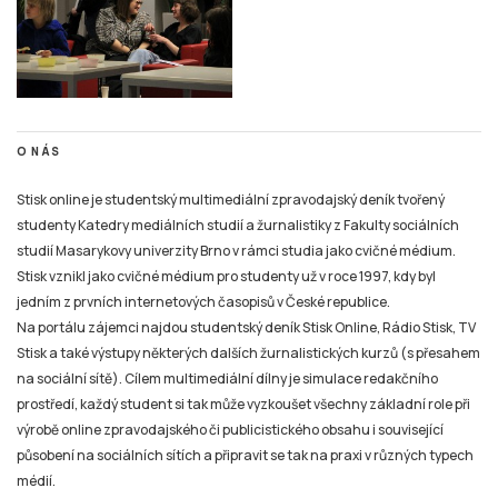
O NÁS
Stisk online je studentský multimediální zpravodajský deník tvořený
studenty Katedry mediálních studií a žurnalistiky z Fakulty sociálních
studií Masarykovy univerzity Brno v rámci studia jako cvičné médium.
Stisk vznikl jako cvičné médium pro studenty už v roce 1997, kdy byl
jedním z prvních internetových časopisů v České republice.
Na portálu zájemci najdou studentský deník Stisk Online, Rádio Stisk, TV
Stisk a také výstupy některých dalších žurnalistických kurzů (s přesahem
na sociální sítě). Cílem multimediální dílny je simulace redakčního
prostředí, každý student si tak může vyzkoušet všechny základní role při
výrobě online zpravodajského či publicistického obsahu i související
působení na sociálních sítích a připravit se tak na praxi v různých typech
médií.