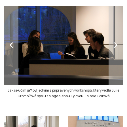
chevron_left
chevron_right
Jak se učím já? byl jedním z připravených workshopů, který vedla Julie
Grombířová spolu s Magdalenou Tylovou.
-
Marie Golková