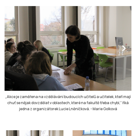
chevron_right
„Akce je zaměřena na vzdělávání budoucích učitelů a učitelek, kteří mají
chuť se nějak dovzdělat v oblastech, které na fakultě třeba chybí,“ říká
jedna z organizátorek Lucie Lněníčková.
-
Marie Golková