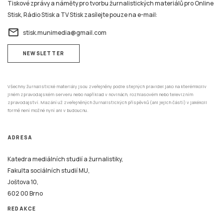
Tiskové zprávy a náměty pro tvorbu žurnalistických materiálů pro Online
Stisk, Rádio Stisk a TV Stisk zasílejte pouze na e-mail:
email
stisk.munimedia@gmail.com
NEWSLETTER
Všechny žurnalistické materiály jsou zveřejněny podle stejných pravidel jako na kterémkoliv
jiném zpravodajském serveru nebo například v novinách, rozhlasovém nebo televizním
zpravodajství. Mazání už zveřejněných žurnalistických příspěvků (ani jejich částí) v jakékoli
formě není možné nyní ani v budoucnu.
ADRESA
Katedra mediálních studií a žurnalistiky,
Fakulta sociálních studií MU,
Joštova 10,
602 00 Brno
REDAKCE