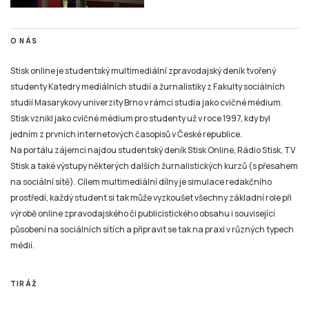
O NÁS
Stisk online je studentský multimediální zpravodajský deník tvořený
studenty Katedry mediálních studií a žurnalistiky z Fakulty sociálních
studií Masarykovy univerzity Brno v rámci studia jako cvičné médium.
Stisk vznikl jako cvičné médium pro studenty už v roce 1997, kdy byl
jedním z prvních internetových časopisů v České republice.
Na portálu zájemci najdou studentský deník Stisk Online, Rádio Stisk, TV
Stisk a také výstupy některých dalších žurnalistických kurzů (s přesahem
na sociální sítě). Cílem multimediální dílny je simulace redakčního
prostředí, každý student si tak může vyzkoušet všechny základní role při
výrobě online zpravodajského či publicistického obsahu i související
působení na sociálních sítích a připravit se tak na praxi v různých typech
médií.
TIRÁŽ