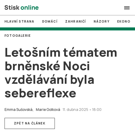
HLAVNÍ STRANA
DOMÁCÍ
ZAHRANIČÍ
NÁZORY
EKONOMI
search
FOTOGALERIE
#
MUNI
Letošním tématem
#
Brno
brněnské Noci
#
volby
vzdělávání byla
login
PŘIHLÁSIT SE
sebereflexe
Zapomněli jste heslo?
Založit nový účet
Emma Sušovská,
Marie Golková
11. dubna 2025 • 18:00
ZPĚT NA ČLÁNEK