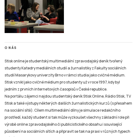
O NÁS
Stisk online je studentský multimediální zpravodajský deník tvořený
studenty Katedry mediálních studií a žurnalistiky z Fakulty sociálních
studií Masarykovy univerzity Brno v rámci studia jako cvičné médium.
Stisk vznikl jako cvičné médium pro studenty už v roce 1997, kdy byl
jedním z prvních internetových časopisů v České republice.
Na portálu zájemci najdou studentský deník Stisk Online, Rádio Stisk, TV
Stisk a také výstupy některých dalších žurnalistických kurzů (s přesahem
na sociální sítě). Cílem multimediální dílny je simulace redakčního
prostředí, každý student si tak může vyzkoušet všechny základní role při
výrobě online zpravodajského či publicistického obsahu i související
působení na sociálních sítích a připravit se tak na praxi v různých typech
médií.