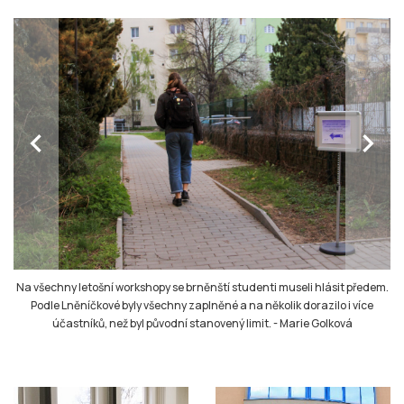
chevron_left
chevron_right
Na všechny letošní workshopy se brněnští studenti museli hlásit předem.
Podle Lněníčkové byly všechny zaplněné a na několik dorazilo i více
účastníků, než byl původní stanovený limit.
-
Marie Golková