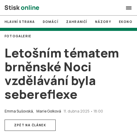
HLAVNÍ STRANA
DOMÁCÍ
ZAHRANIČÍ
NÁZORY
EKONOMI
search
FOTOGALERIE
#
MUNI
Letošním tématem
#
Brno
brněnské Noci
#
volby
vzdělávání byla
login
PŘIHLÁSIT SE
sebereflexe
Zapomněli jste heslo?
Založit nový účet
Emma Sušovská,
Marie Golková
11. dubna 2025 • 18:00
ZPĚT NA ČLÁNEK