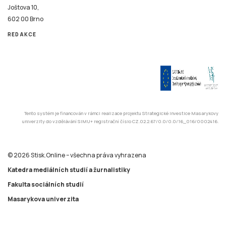
REDAKCE
Tento systém je financován v rámci realizace projektu Strategické investice Masarykovy
univerzity do vzdělávání SIMU+ registrační číslo CZ.02.2.67/0.0/0.0/16_016/0002416.
© 2026 Stisk.Online – všechna práva vyhrazena
Katedra mediálních studií a žurnalistiky
Fakulta sociálních studií
Masarykova univerzita