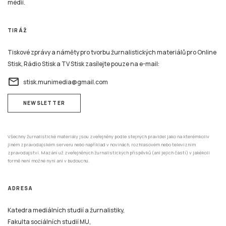
TIRÁŽ
Tiskové zprávy a náměty pro tvorbu žurnalistických materiálů pro Online
Stisk, Rádio Stisk a TV Stisk zasílejte pouze na e-mail:
email
stisk.munimedia@gmail.com
NEWSLETTER
Všechny žurnalistické materiály jsou zveřejněny podle stejných pravidel jako na kterémkoliv
jiném zpravodajském serveru nebo například v novinách, rozhlasovém nebo televizním
zpravodajství. Mazání už zveřejněných žurnalistických příspěvků (ani jejich částí) v jakékoli
formě není možné nyní ani v budoucnu.
ADRESA
Katedra mediálních studií a žurnalistiky,
Fakulta sociálních studií MU,
Joštova 10,
602 00 Brno