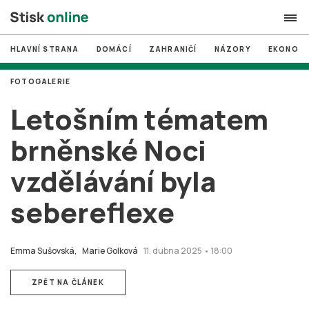
HLAVNÍ STRANA
DOMÁCÍ
ZAHRANIČÍ
NÁZORY
EKONOMI
search
FOTOGALERIE
#
MUNI
Letošním tématem
#
Brno
brněnské Noci
#
volby
vzdělávání byla
login
PŘIHLÁSIT SE
sebereflexe
Zapomněli jste heslo?
Založit nový účet
Emma Sušovská,
Marie Golková
11. dubna 2025 • 18:00
ZPĚT NA ČLÁNEK