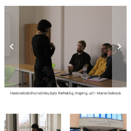
chevron_left
chevron_right
Heslo letošního ročníku bylo: Reflektuj, inspiruj, uč!
-
Marie Golková