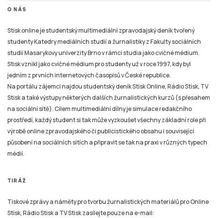
O NÁS
Stisk online je studentský multimediální zpravodajský deník tvořený
studenty Katedry mediálních studií a žurnalistiky z Fakulty sociálních
studií Masarykovy univerzity Brno v rámci studia jako cvičné médium.
Stisk vznikl jako cvičné médium pro studenty už v roce 1997, kdy byl
jedním z prvních internetových časopisů v České republice.
Na portálu zájemci najdou studentský deník Stisk Online, Rádio Stisk, TV
Stisk a také výstupy některých dalších žurnalistických kurzů (s přesahem
na sociální sítě). Cílem multimediální dílny je simulace redakčního
prostředí, každý student si tak může vyzkoušet všechny základní role při
výrobě online zpravodajského či publicistického obsahu i související
působení na sociálních sítích a připravit se tak na praxi v různých typech
médií.
TIRÁŽ
Tiskové zprávy a náměty pro tvorbu žurnalistických materiálů pro Online
Stisk, Rádio Stisk a TV Stisk zasílejte pouze na e-mail: