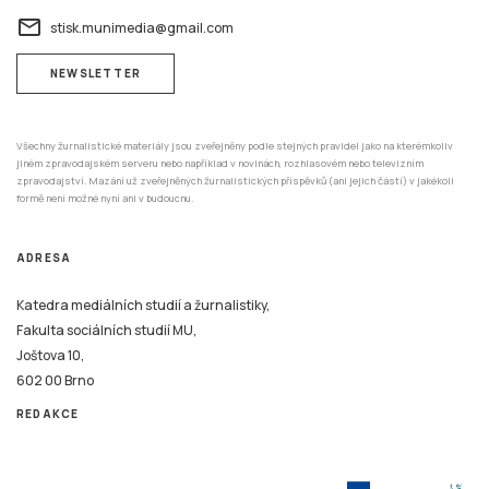
email
stisk.munimedia@gmail.com
NEWSLETTER
Všechny žurnalistické materiály jsou zveřejněny podle stejných pravidel jako na kterémkoliv
jiném zpravodajském serveru nebo například v novinách, rozhlasovém nebo televizním
zpravodajství. Mazání už zveřejněných žurnalistických příspěvků (ani jejich částí) v jakékoli
formě není možné nyní ani v budoucnu.
ADRESA
Katedra mediálních studií a žurnalistiky,
Fakulta sociálních studií MU,
Joštova 10,
602 00 Brno
REDAKCE