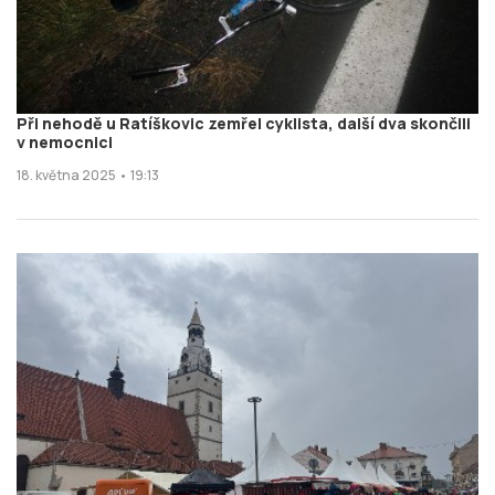
Při nehodě u Ratíškovic zemřel cyklista, další dva skončili
v nemocnici
18. května 2025 • 19:13