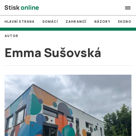
HLAVNÍ STRANA
DOMÁCÍ
ZAHRANIČÍ
NÁZORY
EKONOMI
search
AUTOR
#
MUNI
Emma Sušovská
#
Brno
#
volby
login
PŘIHLÁSIT SE
Zapomněli jste heslo?
Založit nový účet