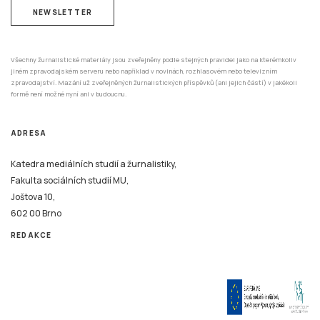
NEWSLETTER
Všechny žurnalistické materiály jsou zveřejněny podle stejných pravidel jako na kterémkoliv
jiném zpravodajském serveru nebo například v novinách, rozhlasovém nebo televizním
zpravodajství. Mazání už zveřejněných žurnalistických příspěvků (ani jejich částí) v jakékoli
formě není možné nyní ani v budoucnu.
ADRESA
Katedra mediálních studií a žurnalistiky,
Fakulta sociálních studií MU,
Joštova 10,
602 00 Brno
REDAKCE