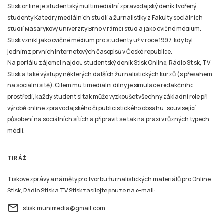
Stisk online je studentský multimediální zpravodajský deník tvořený
studenty Katedry mediálních studií a žurnalistiky z Fakulty sociálních
studií Masarykovy univerzity Brno v rámci studia jako cvičné médium.
Stisk vznikl jako cvičné médium pro studenty už v roce 1997, kdy byl
jedním z prvních internetových časopisů v České republice.
Na portálu zájemci najdou studentský deník Stisk Online, Rádio Stisk, TV
Stisk a také výstupy některých dalších žurnalistických kurzů (s přesahem
na sociální sítě). Cílem multimediální dílny je simulace redakčního
prostředí, každý student si tak může vyzkoušet všechny základní role při
výrobě online zpravodajského či publicistického obsahu i související
působení na sociálních sítích a připravit se tak na praxi v různých typech
médií.
TIRÁŽ
Tiskové zprávy a náměty pro tvorbu žurnalistických materiálů pro Online
Stisk, Rádio Stisk a TV Stisk zasílejte pouze na e-mail:
email
stisk.munimedia@gmail.com