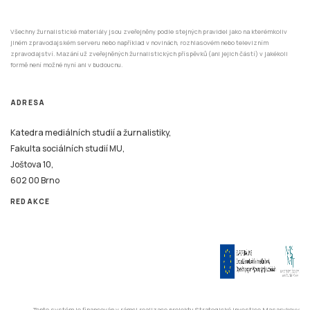
Všechny žurnalistické materiály jsou zveřejněny podle stejných pravidel jako na kterémkoliv
jiném zpravodajském serveru nebo například v novinách, rozhlasovém nebo televizním
zpravodajství. Mazání už zveřejněných žurnalistických příspěvků (ani jejich částí) v jakékoli
formě není možné nyní ani v budoucnu.
ADRESA
Katedra mediálních studií a žurnalistiky,
Fakulta sociálních studií MU,
Joštova 10,
602 00 Brno
REDAKCE
Tento systém je financován v rámci realizace projektu Strategické investice Masarykovy