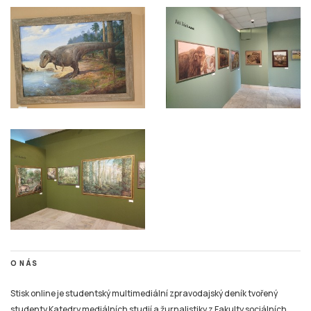
O NÁS
Stisk online je studentský multimediální zpravodajský deník tvořený
studenty Katedry mediálních studií a žurnalistiky z Fakulty sociálních