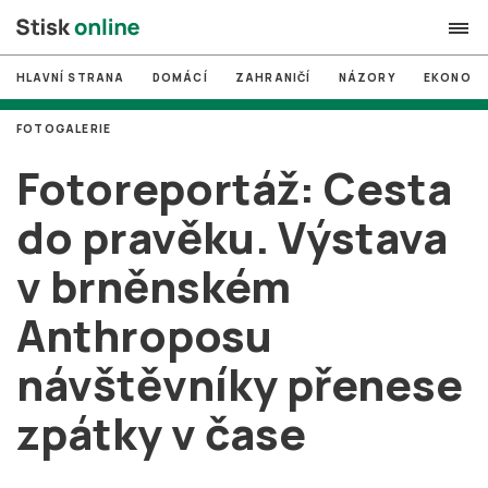
HLAVNÍ STRANA
DOMÁCÍ
ZAHRANIČÍ
NÁZORY
EKONOMI
search
FOTOGALERIE
#
MUNI
Fotoreportáž: Cesta
#
Brno
do pravěku. Výstava
#
volby
v brněnském
login
PŘIHLÁSIT SE
Anthroposu
Zapomněli jste heslo?
Založit nový účet
návštěvníky přenese
zpátky v čase