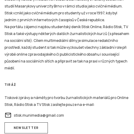
studií Masarykovy univerzity Brno v rámci studia jako cvičné médium.
Stisk vznikl jako cvičné médium pro studenty už v roce 1997, kdy byl
jedním z prvních internetových časopisů v České republice.
Na portálu zájemci najdou studentský deník Stisk Online, Rádio Stisk, TV
Stisk a také výstupy některých dalších žurnalistických kurzů (s přesahem
na sociální sítě). Cílem multimediální dílny je simulace redakčního
prostředí, každý student si tak může vyzkoušet všechny základní role při
výrobě online zpravodajského či publicistického obsahu i související
působení na sociálních sítích a připravit se tak na praxi v různých typech
médií.
TIRÁŽ
Tiskové zprávy a náměty pro tvorbu žurnalistických materiálů pro Online
Stisk, Rádio Stisk a TV Stisk zasílejte pouze na e-mail:
email
stisk.munimedia@gmail.com
NEWSLETTER