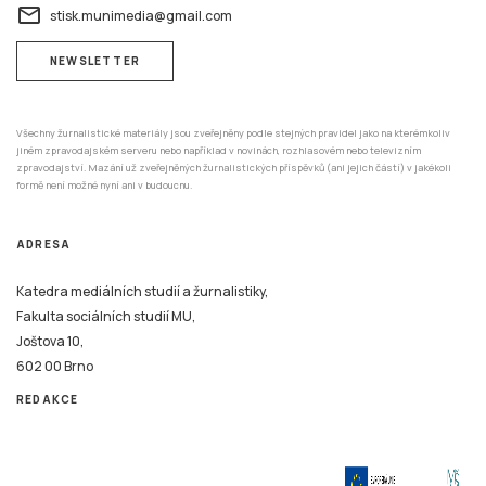
Všechny žurnalistické materiály jsou zveřejněny podle stejných pravidel jako na kterémkoliv
jiném zpravodajském serveru nebo například v novinách, rozhlasovém nebo televizním
zpravodajství. Mazání už zveřejněných žurnalistických příspěvků (ani jejich částí) v jakékoli
formě není možné nyní ani v budoucnu.
ADRESA
Katedra mediálních studií a žurnalistiky,
Fakulta sociálních studií MU,
Joštova 10,
602 00 Brno
REDAKCE
Tento systém je financován v rámci realizace projektu Strategické investice Masarykovy
univerzity do vzdělávání SIMU+ registrační číslo CZ.02.2.67/0.0/0.0/16_016/0002416.