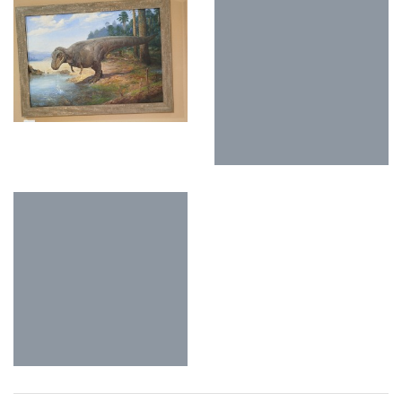
O NÁS
Stisk online je studentský multimediální zpravodajský deník tvořený
studenty Katedry mediálních studií a žurnalistiky z Fakulty sociálních