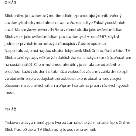
studií Masarykovy univerzity Brno v rámci studia jako cvičné médium.
Stisk vznikl jako cvičné médium pro studenty už v roce 1997, kdy byl
jedním z prvních internetových časopisů v České republice.
Na portálu zájemci najdou studentský deník Stisk Online, Rádio Stisk, TV
Stisk a také výstupy některých dalších žurnalistických kurzů (s přesahem
na sociální sítě). Cílem multimediální dílny je simulace redakčního
prostředí, každý student si tak může vyzkoušet všechny základní role při
výrobě online zpravodajského či publicistického obsahu i související
působení na sociálních sítích a připravit se tak na praxi v různých typech
médií.
TIRÁŽ
Tiskové zprávy a náměty pro tvorbu žurnalistických materiálů pro Online
Stisk, Rádio Stisk a TV Stisk zasílejte pouze na e-mail:
email
stisk.munimedia@gmail.com
NEWSLETTER