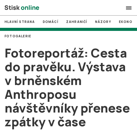
HLAVNÍ STRANA
DOMÁCÍ
ZAHRANIČÍ
NÁZORY
EKONOMI
search
FOTOGALERIE
#
MUNI
Fotoreportáž: Cesta
#
Brno
do pravěku. Výstava
#
volby
v brněnském
login
PŘIHLÁSIT SE
Anthroposu
Zapomněli jste heslo?
Založit nový účet
návštěvníky přenese
zpátky v čase