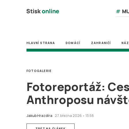
#
MU
HLAVNÍ STRANA
DOMÁCÍ
ZAHRANIČÍ
NÁ
FOTOGALERIE
Fotoreportáž: Ces
Anthroposu návšt
Jakub Hrazdíra
27. března 2026 • 13:58
ZPĚT NA ČLÁNEK