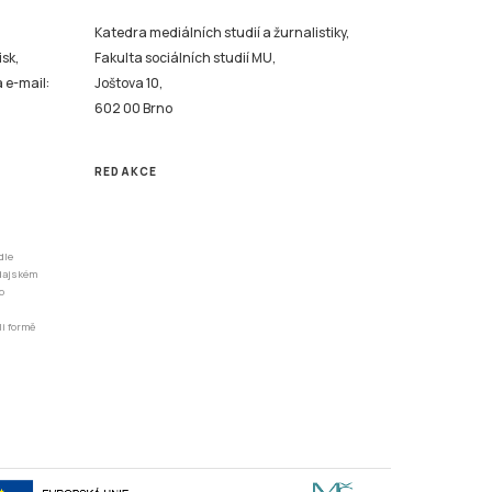
Katedra mediálních studií a žurnalistiky,
isk,
Fakulta sociálních studií MU,
a e-mail:
Joštova 10,
602 00 Brno
REDAKCE
dle
odajském
o
li formě