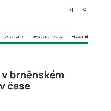
login
search
UNIVERZITA
LIVING JOURNALISM
VĚZNI PÍŠÍ
a v brněnském
v čase