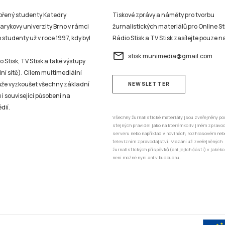
vořený studenty Katedry
Tiskové zprávy a náměty pro tvorbu
sarykovy univerzity Brno v rámci
žurnalistických materiálů pro Online St
studenty už v roce 1997, kdy byl
Rádio Stisk a TV Stisk zasílejte pouze n
email
stisk.munimedia@gmail.com
 Stisk, TV Stisk a také výstupy
ní sítě). Cílem multimediální
může vyzkoušet všechny základní
NEWSLETTER
 i související působení na
dií.
Všechny žurnalistické materiály jsou zveřejněny po
stejných pravidel jako na kterémkoliv jiném zprav
serveru nebo například v novinách, rozhlasovém neb
televizním zpravodajství. Mazání už zveřejněných
žurnalistických příspěvků (ani jejich částí) v jakéko
není možné nyní ani v budoucnu.