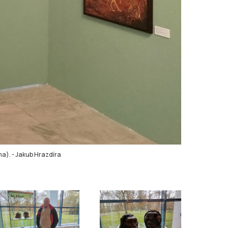
ma).
-
Jakub Hrazdíra