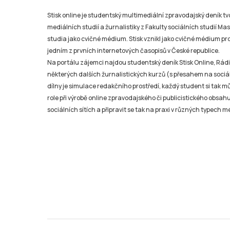
Stisk online je studentský multimediální zpravodajský deník t
mediálních studií a žurnalistiky z Fakulty sociálních studií Ma
studia jako cvičné médium. Stisk vznikl jako cvičné médium pro 
jedním z prvních internetových časopisů v České republice.
Na portálu zájemci najdou studentský deník Stisk Online, Rádio
některých dalších žurnalistických kurzů (s přesahem na sociál
dílny je simulace redakčního prostředí, každý student si tak 
role při výrobě online zpravodajského či publicistického obsahu
sociálních sítích a připravit se tak na praxi v různých typech mé