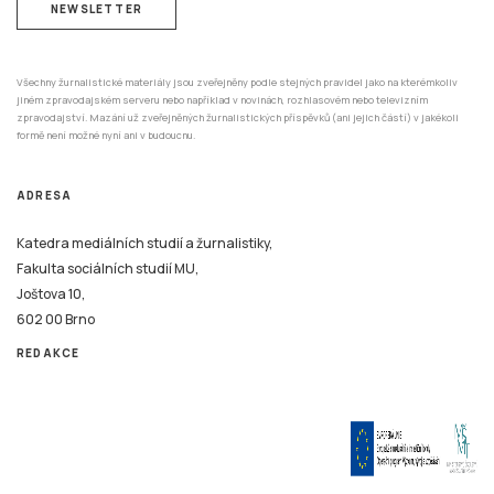
Všechny žurnalistické materiály jsou zveřejněny podle stejných pravidel jako na kterémkoliv
jiném zpravodajském serveru nebo například v novinách, rozhlasovém nebo televizním
zpravodajství. Mazání už zveřejněných žurnalistických příspěvků (ani jejich částí) v jakékoli
formě není možné nyní ani v budoucnu.
ADRESA
Katedra mediálních studií a žurnalistiky,
Fakulta sociálních studií MU,
Joštova 10,
602 00 Brno
REDAKCE
Tento systém je financován v rámci realizace projektu Strategické investice Masarykovy
univerzity do vzdělávání SIMU+ registrační číslo CZ.02.2.67/0.0/0.0/16_016/0002416.