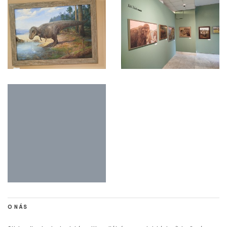
O NÁS
Stisk online je studentský multimediální zpravodajský deník tvořený
studenty Katedry mediálních studií a žurnalistiky z Fakulty sociálních