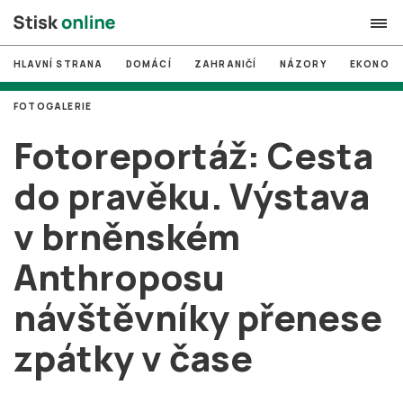
HLAVNÍ STRANA
DOMÁCÍ
ZAHRANIČÍ
NÁZORY
EKONOMI
search
FOTOGALERIE
#
MUNI
Fotoreportáž: Cesta
#
Brno
do pravěku. Výstava
#
volby
v brněnském
login
PŘIHLÁSIT SE
Anthroposu
Zapomněli jste heslo?
Založit nový účet
návštěvníky přenese
zpátky v čase