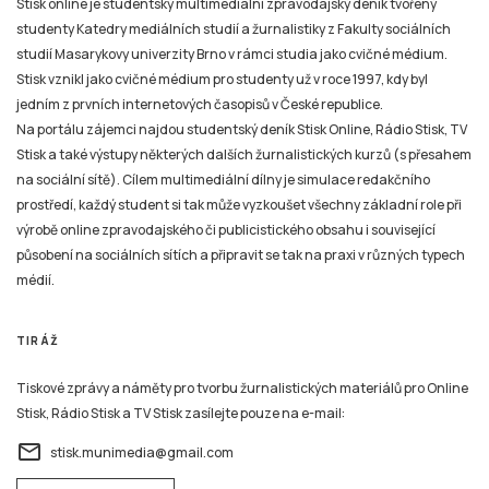
studií Masarykovy univerzity Brno v rámci studia jako cvičné médium.
Stisk vznikl jako cvičné médium pro studenty už v roce 1997, kdy byl
jedním z prvních internetových časopisů v České republice.
Na portálu zájemci najdou studentský deník Stisk Online, Rádio Stisk, TV
Stisk a také výstupy některých dalších žurnalistických kurzů (s přesahem
na sociální sítě). Cílem multimediální dílny je simulace redakčního
prostředí, každý student si tak může vyzkoušet všechny základní role při
výrobě online zpravodajského či publicistického obsahu i související
působení na sociálních sítích a připravit se tak na praxi v různých typech
médií.
TIRÁŽ
Tiskové zprávy a náměty pro tvorbu žurnalistických materiálů pro Online
Stisk, Rádio Stisk a TV Stisk zasílejte pouze na e-mail:
email
stisk.munimedia@gmail.com
NEWSLETTER