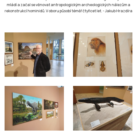
mládí a začal se věnovat antropologickým archeologických nálezům a
rekonstrukcí hominidů. V oboru působí téměř čtyřicet let.
-
Jakub Hrazdíra