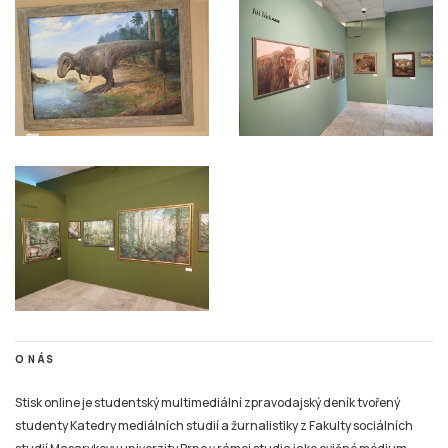
O NÁS
Stisk online je studentský multimediální zpravodajský deník tvořený
studenty Katedry mediálních studií a žurnalistiky z Fakulty sociálních