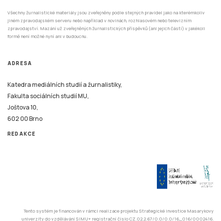
Všechny žurnalistické materiály jsou zveřejněny podle stejných pravidel jako na kterémkoliv
jiném zpravodajském serveru nebo například v novinách, rozhlasovém nebo televizním
zpravodajství. Mazání už zveřejněných žurnalistických příspěvků (ani jejich částí) v jakékoli
formě není možné nyní ani v budoucnu.
ADRESA
Katedra mediálních studií a žurnalistiky,
Fakulta sociálních studií MU,
Joštova 10,
602 00 Brno
REDAKCE
Tento systém je financován v rámci realizace projektu Strategické investice Masarykovy
univerzity do vzdělávání SIMU+ registrační číslo CZ.02.2.67/0.0/0.0/16_016/0002416.