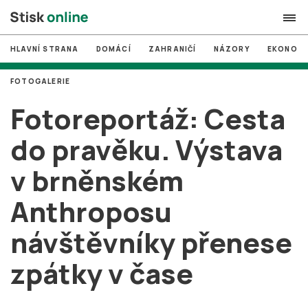
HLAVNÍ STRANA
DOMÁCÍ
ZAHRANIČÍ
NÁZORY
EKONOMI
search
FOTOGALERIE
#
MUNI
Fotoreportáž: Cesta
#
Brno
do pravěku. Výstava
#
volby
v brněnském
login
PŘIHLÁSIT SE
Anthroposu
Zapomněli jste heslo?
Založit nový účet
návštěvníky přenese
zpátky v čase