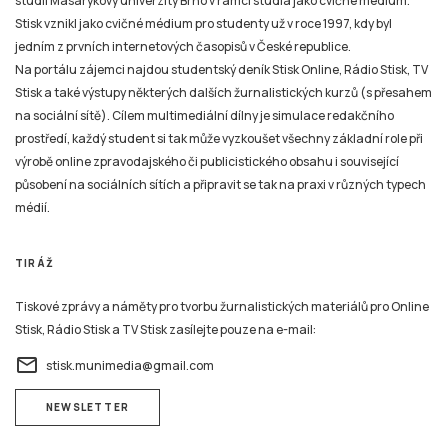
studií Masarykovy univerzity Brno v rámci studia jako cvičné médium.
Stisk vznikl jako cvičné médium pro studenty už v roce 1997, kdy byl
jedním z prvních internetových časopisů v České republice.
Na portálu zájemci najdou studentský deník Stisk Online, Rádio Stisk, TV
Stisk a také výstupy některých dalších žurnalistických kurzů (s přesahem
na sociální sítě). Cílem multimediální dílny je simulace redakčního
prostředí, každý student si tak může vyzkoušet všechny základní role při
výrobě online zpravodajského či publicistického obsahu i související
působení na sociálních sítích a připravit se tak na praxi v různých typech
médií.
TIRÁŽ
Tiskové zprávy a náměty pro tvorbu žurnalistických materiálů pro Online
Stisk, Rádio Stisk a TV Stisk zasílejte pouze na e-mail:
email
stisk.munimedia@gmail.com
NEWSLETTER