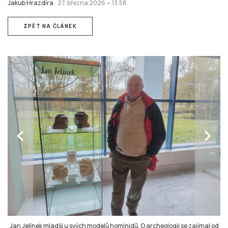
Jakub Hrazdíra
27. března 2026 • 13:58
ZPĚT NA ČLÁNEK
chevron_left
chevron_right
Jan Jelínek mladší u svých modelů hominidů. O archeologii se zajímal od