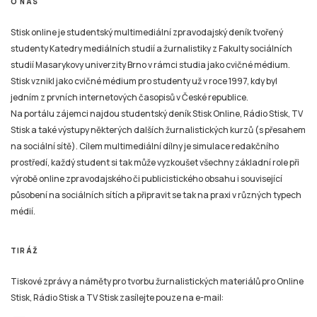
O NÁS
Stisk online je studentský multimediální zpravodajský deník tvořený
studenty Katedry mediálních studií a žurnalistiky z Fakulty sociálních
studií Masarykovy univerzity Brno v rámci studia jako cvičné médium.
Stisk vznikl jako cvičné médium pro studenty už v roce 1997, kdy byl
jedním z prvních internetových časopisů v České republice.
Na portálu zájemci najdou studentský deník Stisk Online, Rádio Stisk, TV
Stisk a také výstupy některých dalších žurnalistických kurzů (s přesahem
na sociální sítě). Cílem multimediální dílny je simulace redakčního
prostředí, každý student si tak může vyzkoušet všechny základní role při
výrobě online zpravodajského či publicistického obsahu i související
působení na sociálních sítích a připravit se tak na praxi v různých typech
médií.
TIRÁŽ
Tiskové zprávy a náměty pro tvorbu žurnalistických materiálů pro Online
Stisk, Rádio Stisk a TV Stisk zasílejte pouze na e-mail: