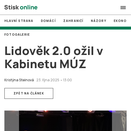
HLAVNÍ STRANA
DOMÁCÍ
ZAHRANIČÍ
NÁZORY
EKONOMI
search
FOTOGALERIE
#
MUNI
Lidověk 2.0 ožil v
#
Brno
Kabinetu MÚZ
#
volby
login
PŘIHLÁSIT SE
Kristýna Steinová
23. října 2025 • 13:00
Zapomněli jste heslo?
ZPĚT NA ČLÁNEK
Založit nový účet