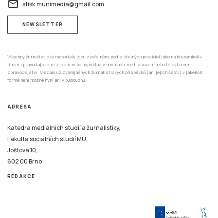
email
stisk.munimedia@gmail.com
NEWSLETTER
Všechny žurnalistické materiály jsou zveřejněny podle stejných pravidel jako na kterémkoliv
jiném zpravodajském serveru nebo například v novinách, rozhlasovém nebo televizním
zpravodajství. Mazání už zveřejněných žurnalistických příspěvků (ani jejich částí) v jakékoli
formě není možné nyní ani v budoucnu.
ADRESA
Katedra mediálních studií a žurnalistiky,
Fakulta sociálních studií MU,
Joštova 10,
602 00 Brno
REDAKCE