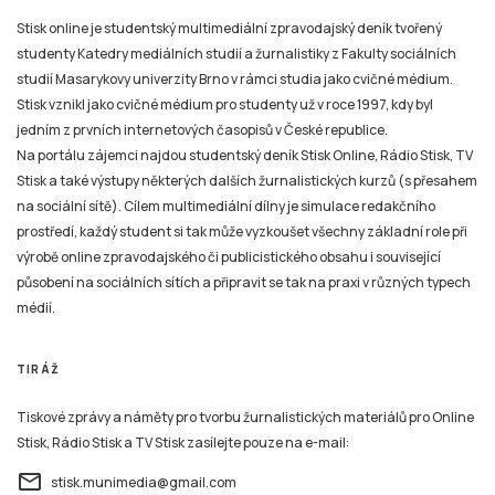
Stisk online je studentský multimediální zpravodajský deník tvořený
studenty Katedry mediálních studií a žurnalistiky z Fakulty sociálních
studií Masarykovy univerzity Brno v rámci studia jako cvičné médium.
Stisk vznikl jako cvičné médium pro studenty už v roce 1997, kdy byl
jedním z prvních internetových časopisů v České republice.
Na portálu zájemci najdou studentský deník Stisk Online, Rádio Stisk, TV
Stisk a také výstupy některých dalších žurnalistických kurzů (s přesahem
na sociální sítě). Cílem multimediální dílny je simulace redakčního
prostředí, každý student si tak může vyzkoušet všechny základní role při
výrobě online zpravodajského či publicistického obsahu i související
působení na sociálních sítích a připravit se tak na praxi v různých typech
médií.
TIRÁŽ
Tiskové zprávy a náměty pro tvorbu žurnalistických materiálů pro Online
Stisk, Rádio Stisk a TV Stisk zasílejte pouze na e-mail:
email
stisk.munimedia@gmail.com