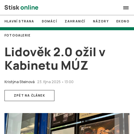
HLAVNÍ STRANA
DOMÁCÍ
ZAHRANIČÍ
NÁZORY
EKONOMI
search
FOTOGALERIE
#
MUNI
Lidověk 2.0 ožil v
#
Brno
Kabinetu MÚZ
#
volby
login
PŘIHLÁSIT SE
Kristýna Steinová
23. října 2025 • 13:00
Zapomněli jste heslo?
ZPĚT NA ČLÁNEK
Založit nový účet