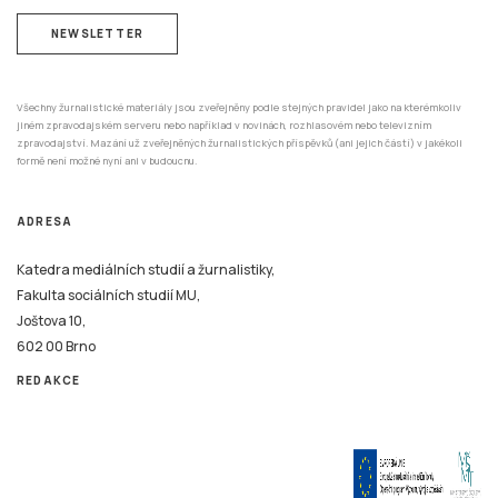
NEWSLETTER
Všechny žurnalistické materiály jsou zveřejněny podle stejných pravidel jako na kterémkoliv
jiném zpravodajském serveru nebo například v novinách, rozhlasovém nebo televizním
zpravodajství. Mazání už zveřejněných žurnalistických příspěvků (ani jejich částí) v jakékoli
formě není možné nyní ani v budoucnu.
ADRESA
Katedra mediálních studií a žurnalistiky,
Fakulta sociálních studií MU,
Joštova 10,
602 00 Brno
REDAKCE