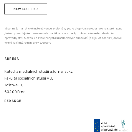
NEWSLETTER
Všechny žurnalistické materiály jsou zveřejněny podle stejných pravidel jako na kterémkoliv
jiném zpravodajském serveru nebo například v novinách, rozhlasovém nebo televizním
zpravodajství. Mazání už zveřejněných žurnalistických příspěvků (ani jejich částí) v jakékoli
formě není možné nyní ani v budoucnu.
ADRESA
Katedra mediálních studií a žurnalistiky,
Fakulta sociálních studií MU,
Joštova 10,
602 00 Brno
REDAKCE