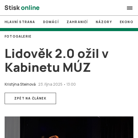
HLAVNÍ STRANA
DOMÁCÍ
ZAHRANIČÍ
NÁZORY
EKONOMI
search
FOTOGALERIE
#
MUNI
Lidověk 2.0 ožil v
#
Brno
Kabinetu MÚZ
#
volby
login
PŘIHLÁSIT SE
Kristýna Steinová
23. října 2025 • 13:00
Zapomněli jste heslo?
ZPĚT NA ČLÁNEK
Založit nový účet