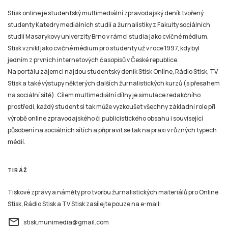
Stisk online je studentský multimediální zpravodajský deník tvořený
studenty Katedry mediálních studií a žurnalistiky z Fakulty sociálních
studií Masarykovy univerzity Brno v rámci studia jako cvičné médium.
Stisk vznikl jako cvičné médium pro studenty už v roce 1997, kdy byl
jedním z prvních internetových časopisů v České republice.
Na portálu zájemci najdou studentský deník Stisk Online, Rádio Stisk, TV
Stisk a také výstupy některých dalších žurnalistických kurzů (s přesahem
na sociální sítě). Cílem multimediální dílny je simulace redakčního
prostředí, každý student si tak může vyzkoušet všechny základní role při
výrobě online zpravodajského či publicistického obsahu i související
působení na sociálních sítích a připravit se tak na praxi v různých typech
médií.
TIRÁŽ
Tiskové zprávy a náměty pro tvorbu žurnalistických materiálů pro Online
Stisk, Rádio Stisk a TV Stisk zasílejte pouze na e-mail:
email
stisk.munimedia@gmail.com