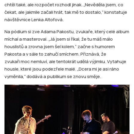
chtěl také, ale rozpočet rozhodl jinak. „Nevěděla jsem, co
čekat, ale jakmile začali hrát, tak mě to dostalo,” konstatuje
návštěvnice Lenka Altofová.
Na pódium si zve Adama Pakostu, zvukaře, který celé album
míchal a masteroval. „Já jsem si říkal, že tu máš málo
houslistů a zrovna jsem šel kolem,“ začne s humorem
Pakosta a v sále to zahučí smíchem. Přiznává, že
zvukaři moc nemluví, ale tentokrát udělá výjimku. Vytahuje
housle, které jsou podezřele malé. „Dcera mi je asi ráno
vyměnila,“ dodává a publikum se znovu směje.