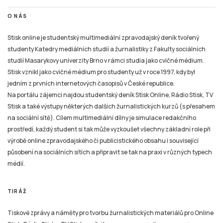
O NÁS
Stisk online je studentský multimediální zpravodajský deník tvořený
studenty Katedry mediálních studií a žurnalistiky z Fakulty sociálních
studií Masarykovy univerzity Brno v rámci studia jako cvičné médium.
Stisk vznikl jako cvičné médium pro studenty už v roce 1997, kdy byl
jedním z prvních internetových časopisů v České republice.
Na portálu zájemci najdou studentský deník Stisk Online, Rádio Stisk, TV
Stisk a také výstupy některých dalších žurnalistických kurzů (s přesahem
na sociální sítě). Cílem multimediální dílny je simulace redakčního
prostředí, každý student si tak může vyzkoušet všechny základní role při
výrobě online zpravodajského či publicistického obsahu i související
působení na sociálních sítích a připravit se tak na praxi v různých typech
médií.
TIRÁŽ
Tiskové zprávy a náměty pro tvorbu žurnalistických materiálů pro Online