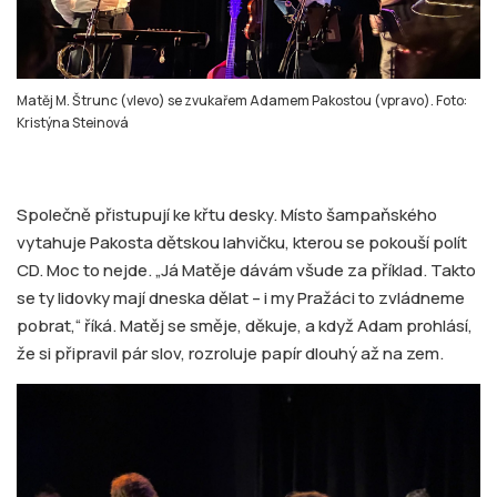
Matěj M. Štrunc (vlevo) se zvukařem Adamem Pakostou (vpravo). Foto:
Kristýna Steinová
Společně přistupují ke křtu desky. Místo šampaňského
vytahuje Pakosta dětskou lahvičku, kterou se pokouší polít
CD. Moc to nejde. „Já Matěje dávám všude za příklad. Takto
se ty lidovky mají dneska dělat – i my Pražáci to zvládneme
pobrat,“ říká. Matěj se směje, děkuje, a když Adam prohlásí,
že si připravil pár slov, rozroluje papír dlouhý až na zem.