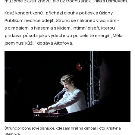
můžeme zkusit znovu, ale už trochu jinak,“ říká s úsměvem.
Když koncert končí, přichází dlouhý potlesk a úklony.
Publikum nechce odejít. Štrunc se nakonec vrací sám –
s cimbálem, s hlasem a s klidem. Intimní píseň, kterou
přidává, působí jako vydechnutí po celé té energii. „Měla
jsem husí kůži,” dodává Altofová.
Štrunc při bonusové písničce, kde sám hrál na cimbál. Foto: Kristýna
Steinová