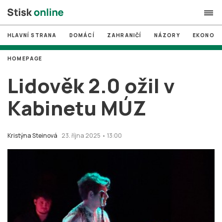
HLAVNÍ STRANA
DOMÁCÍ
ZAHRANIČÍ
NÁZORY
EKONOMI
search
HOMEPAGE
#
MUNI
Lidověk 2.0 ožil v
#
Brno
Kabinetu MÚZ
#
volby
login
PŘIHLÁSIT SE
Kristýna Steinová
23. října 2025 • 13:00
Zapomněli jste heslo?
Založit nový účet