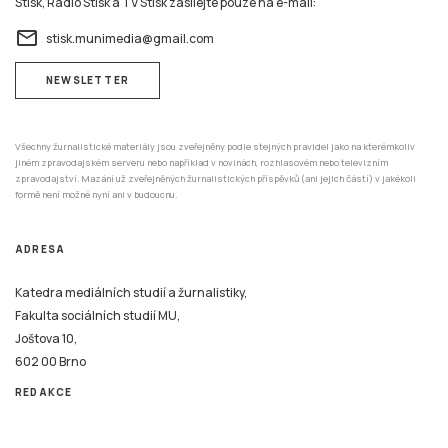
Stisk, Rádio Stisk a TV Stisk zasílejte pouze na e-mail:
email
stisk.munimedia@gmail.com
NEWSLETTER
Všechny žurnalistické materiály jsou zveřejněny podle stejných pravidel jako na kterémkoliv
jiném zpravodajském serveru nebo například v novinách, rozhlasovém nebo televizním
zpravodajství. Mazání už zveřejněných žurnalistických příspěvků (ani jejich částí) v jakékoli
formě není možné nyní ani v budoucnu.
ADRESA
Katedra mediálních studií a žurnalistiky,
Fakulta sociálních studií MU,
Joštova 10,
602 00 Brno
REDAKCE