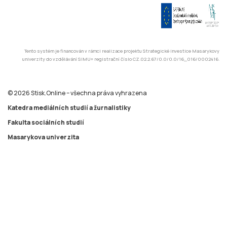
Tento systém je financován v rámci realizace projektu Strategické investice Masarykovy
univerzity do vzdělávání SIMU+ registrační číslo CZ.02.2.67/0.0/0.0/16_016/0002416.
© 2026 Stisk.Online – všechna práva vyhrazena
Katedra mediálních studií a žurnalistiky
Fakulta sociálních studií
Masarykova univerzita