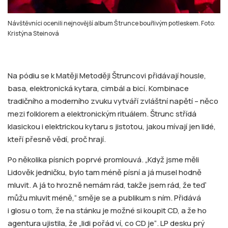
Návštěvníci ocenili nejnovější album Štrunce bouřlivým potleskem. Foto:
Kristýna Steinová
Na pódiu se k Matěji Metoději Štruncovi přidávají housle,
basa, elektronická kytara, cimbál a bicí. Kombinace
tradičního a moderního zvuku vytváří zvláštní napětí – něco
mezi folklorem a elektronickým rituálem. Štrunc střídá
klasickou i elektrickou kytaru s jistotou, jakou mívají jen lidé,
kteří přesně vědí, proč hrají.
Po několika písních poprvé promlouvá. „Když jsme měli
Lidověk jedničku, bylo tam méně písní a já musel hodně
mluvit. A já to hrozně nemám rád, takže jsem rád, že teď
můžu mluvit méně,“ směje se a publikum s ním. Přidává
i glosu o tom, že na stánku je možné si koupit CD, a že ho
agentura ujistila, že „lidi pořád ví, co CD je“. LP desku prý