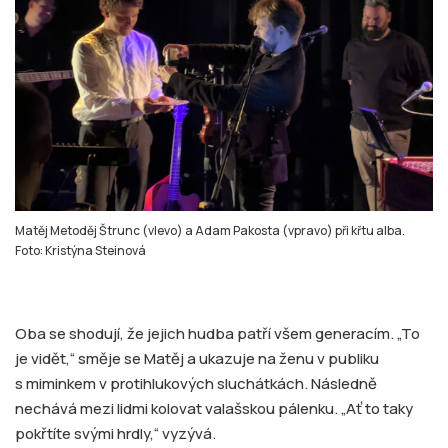
Matěj Metoděj Štrunc (vlevo) a Adam Pakosta (vpravo) při křtu alba.
Foto: Kristýna Steinová
Oba se shodují, že jejich hudba patří všem generacím. „To
je vidět,“ směje se Matěj a ukazuje na ženu v publiku
s miminkem v protihlukových sluchátkách. Následně
nechává mezi lidmi kolovat valašskou pálenku. „Ať to taky
pokřtíte svými hrdly,“ vyzývá.