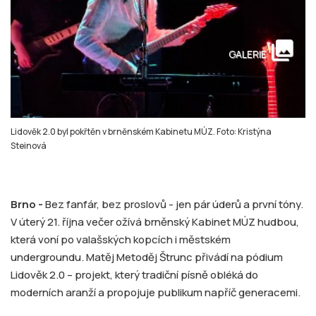
collections
GALERIE
Lidověk 2.0 byl pokřtěn v brněnském Kabinetu MÚZ. Foto: Kristýna
Steinová
Brno -
Bez fanfár, bez proslovů - jen pár úderů a první tóny.
V úterý 21. října večer ožívá brněnský Kabinet MÚZ hudbou,
která voní po valašských kopcích i městském
undergroundu. Matěj Metoděj Štrunc přivádí na pódium
Lidověk 2.0 – projekt, který tradiční písně obléká do
moderních aranží a propojuje publikum napříč generacemi.