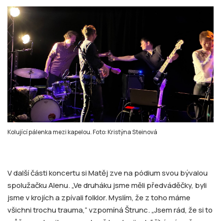
Kolující pálenka mezi kapelou. Foto: Kristýna Steinová
V další části koncertu si Matěj zve na pódium svou bývalou
spolužačku Alenu. „Ve druháku jsme měli předváděčky, byli
jsme v krojích a zpívali folklor. Myslím, že z toho máme
všichni trochu trauma,“ vzpomíná Štrunc. „Jsem rád, že si to