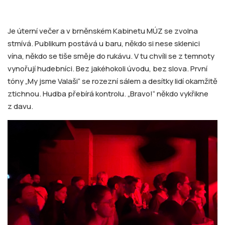
Je úterní večer a v brněnském Kabinetu MÚZ se zvolna
stmívá. Publikum postává u baru, někdo si nese sklenici
vína, někdo se tiše směje do rukávu. V tu chvíli se z temnoty
vynořují hudebníci. Bez jakéhokoli úvodu, bez slova. První
tóny „My jsme Valaši“ se rozezní sálem a desítky lidí okamžitě
ztichnou. Hudba přebírá kontrolu. „Bravo!“ někdo vykřikne
z davu.