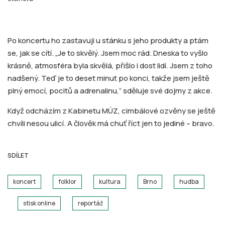
Po koncertu ho zastavuji u stánku s jeho produkty a ptám
se, jak se cítí. „Je to skvělý. Jsem moc rád. Dneska to vyšlo
krásně, atmosféra byla skvělá, přišlo i dost lidí. Jsem z toho
nadšený. Teď je to deset minut po konci, takže jsem ještě
plný emocí, pocitů a adrenalinu,“ sděluje své dojmy z akce.
Když odcházím z Kabinetu MÚZ, cimbálové ozvěny se ještě
chvíli nesou ulicí. A člověk má chuť říct jen to jediné – bravo.
SDÍLET
koncert
folklor
kultura
Brno
hudba
stisk online
reportáž