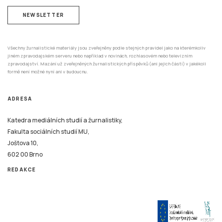
NEWSLETTER
Všechny žurnalistické materiály jsou zveřejněny podle stejných pravidel jako na kterémkoliv
jiném zpravodajském serveru nebo například v novinách, rozhlasovém nebo televizním
zpravodajství. Mazání už zveřejněných žurnalistických příspěvků (ani jejich částí) v jakékoli
formě není možné nyní ani v budoucnu.
ADRESA
Katedra mediálních studií a žurnalistiky,
Fakulta sociálních studií MU,
Joštova 10,
602 00 Brno
REDAKCE