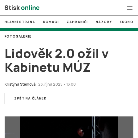
HLAVNÍ STRANA
DOMÁCÍ
ZAHRANIČÍ
NÁZORY
EKONOMI
search
FOTOGALERIE
#
MUNI
Lidověk 2.0 ožil v
#
Brno
Kabinetu MÚZ
#
volby
login
PŘIHLÁSIT SE
Kristýna Steinová
23. října 2025 • 13:00
Zapomněli jste heslo?
ZPĚT NA ČLÁNEK
Založit nový účet