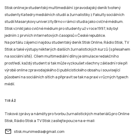
Stisk online je studentský multimediální zpravodajský deník tvořený
studenty Katedry mediálních studií a žurnalistiky z Fakulty sociálních
studií Masarykovy univerzity Brno v rámci studia jako cvičné médium.
Stisk vznikl jako cvičné médium pro studenty už v roce 1997, kdy byl
jedním z prvních internetových časopisů v České republice.
Na portálu zájemci najdou studentský deník Stisk Online, Rádio Stisk, TV
Stisk a také výstupy některých dalších žurnalistických kurzů (s přesahem
na sociální sítě). Cílem multimediální dílny je simulace redakčního
prostředí, každý student si tak může vyzkoušet všechny základní role při
výrobě online zpravodajského či publicistického obsahu i související
působení na sociálních sítích a připravit se tak na praxi v různých typech
médií.
TIRÁŽ
Tiskové zprávy a náměty pro tvorbu žurnalistických materiálů pro Online
Stisk, Rádio Stisk a TV Stisk zasílejte pouze na e-mail:
email
stisk.munimedia@gmail.com